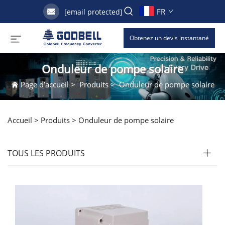
FR
[email protected]
Obtenez un devis instantané
Onduleur de pompe solaire
Page d’accueil
>
Produits
>
Onduleur de pompe solaire
Accueil >
Produits
>
Onduleur de pompe solaire
TOUS LES PRODUITS