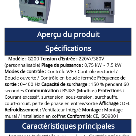
Aperçu du produit
Spécifications
Modèle :
G200
Tension d'Entrée :
220V\/380V
(personnalisable)
Plage de puissance :
0,75 kW ~ 7,5 kW
Modes de contrôle :
Contrôle V/F / Contrôle vectoriel /
Boucle ouverte / Contrôle en boucle fermée
Fréquence de
sortie :
0–400 Hz
Capacité de surcharge :
150 % pendant 60
secondes
Communication :
RS485 (Modbus)
Protections :
Courant excessif, surtension, sous-tension, surchauffe,
court-circuit, perte de phase en entrée/sortie
Affichage :
DEL
Refroidissement :
Ventilateur intégré
Montage :
Montage
mural / Installation en coffret
Conformité:
CE, ISO9001
Caractéristiques principales