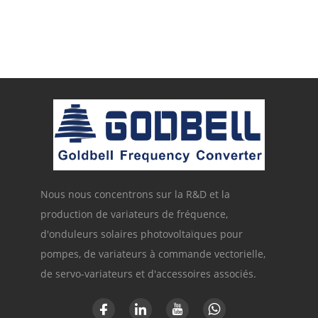
Commande V/f et
commande vectorielle |
Variateur de fréquence
certifié CE
Nous nous concentrons sur la R&D et la
production de variateurs de fréquence,
d'onduleurs solaires photovoltaïques pour
pompes, de variateurs à commande vectorielle,
de servo-variateurs et d'accessoires associés.