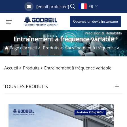
FR
[email protected]
Obtenez un devis instantané
Entraînement à fréquence variable
Page d’accueil
>
Produits
>
Entraînement à fréquence variable
Accueil >
Produits
>
Entraînement à fréquence variable
TOUS LES PRODUITS