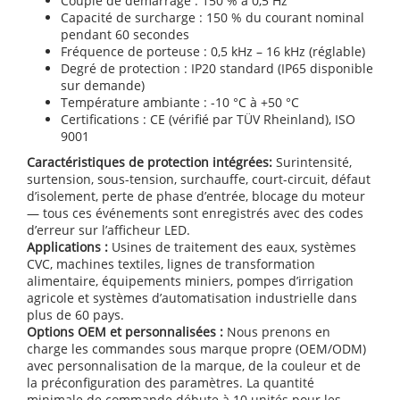
Couple de démarrage : 150 % à 0,5 Hz
Capacité de surcharge : 150 % du courant nominal
pendant 60 secondes
Fréquence de porteuse : 0,5 kHz – 16 kHz (réglable)
Degré de protection : IP20 standard (IP65 disponible
sur demande)
Température ambiante : -10 °C à +50 °C
Certifications : CE (vérifié par TÜV Rheinland), ISO
9001
Caractéristiques de protection intégrées:
Surintensité,
surtension, sous-tension, surchauffe, court-circuit, défaut
d’isolement, perte de phase d’entrée, blocage du moteur
— tous ces événements sont enregistrés avec des codes
d’erreur sur l’afficheur LED.
Applications :
Usines de traitement des eaux, systèmes
CVC, machines textiles, lignes de transformation
alimentaire, équipements miniers, pompes d’irrigation
agricole et systèmes d’automatisation industrielle dans
plus de 60 pays.
Options OEM et personnalisées :
Nous prenons en
charge les commandes sous marque propre (OEM/ODM)
avec personnalisation de la marque, de la couleur et de
la préconfiguration des paramètres. La quantité
minimale de commande débute à 10 unités pour les