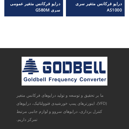
درایو فرکانس متغیر سری
درایو فرکانس متغیر عمومی
AS1000
سری G580M
ما بر تحقیق و توسعه و تولید درایوهای فرکانس متغیر
(VFD)، اینورترهای پمپ خورشیدی فتوولتائیک، درایوهای
کنترل برداری، درایوهای سروو و لوازم جانبی مرتبط
تمرکز داریم.