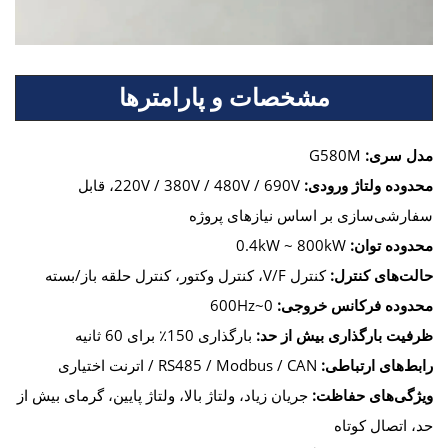
مشخصات و پارامترها
مدل سری:
G580M
محدوده ولتاژ ورودی:
220V / 380V / 480V / 690V، قابل
سفارشی‌سازی بر اساس نیازهای پروژه
محدوده توان:
0.4kW ~ 800kW
حالت‌های کنترل:
کنترل V/F، کنترل وکتور، کنترل حلقه باز/بسته
محدوده فرکانس خروجی:
0~600Hz
ظرفیت بارگذاری بیش از حد:
بارگذاری 150٪ برای 60 ثانیه
رابط‌های ارتباطی:
RS485 / Modbus / CAN / اترنت اختیاری
ویژگی‌های حفاظت:
جریان زیاد، ولتاژ بالا، ولتاژ پایین، گرمای بیش از
حد، اتصال کوتاه