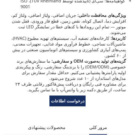
گواهینامه‌ها: سی‌ای (تأییدشده توسط TÜV Rheinland)، ISO
9001
ویژگی‌های محافظت داخلی:
جریان اضافی، ولتاژ اضافی، ولتاژ کم،
افزایش دما، اتصال کوتاه، نقص زمین، قطع فاز ورودی، قفل شدن
موتور — تمام این رویدادها با کدهای خطا در نمایشگر LED ثبت
می‌شوند.
کاربردها:
کارخانه‌های تصفیه آب، سیستم‌های تهویه مطبوع (HVAC)،
ماشین‌آلات نساجی، خطوط فرآوری مواد غذایی، تجهیزات معدنی،
پمپ‌های آبیاری کشاورزی و سیستم‌های اتوماسیون صنعتی در بیش
از ۶۰ کشور.
گزینه‌های تولید به‌صورت OEM و سفارشی:
ما سفارش‌های برند
خصوصی (OEM/ODM) را با برندینگ سفارشی، رنگ و پیکربندی
اولیه پارامترها پشتیبانی می‌کنیم. حداقل مقدار سفارش برای
مدل‌های استاندارد از ۱۰ عدد شروع می‌شود.
برای مشاوره فنی رایگان و دریافت پیش‌فاکتور رقابتی ظرف ۲۴
ساعت، از طریق دکمه زیر یا واتس‌آپ با ما تماس بگیرید.
درخواست اطلاعات
مرور کلی
محصولات پیشنهادی