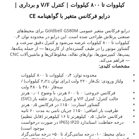
کیلووات تا ۸۰۰ کیلووات | کنترل V/F و برداری |
درایو فرکانس متغیر با گواهینامه CE
درایو فرکانس متغیر عمومی Goldbell G580M برای محیط‌های
صنعتی پرتلاش طراحی شده است. این درایو در محدوده توان ۰٫۴
کیلووات تا ۸۰۰ کیلووات عرضه می‌شود و کنترل دقیق سرعت و
گشتاور موتور را در طیف گسترده‌ای از کاربردها — از جمله پنکه‌ها،
پمپ‌ها، کمپرسورها، نوارهای نقاله، مخلوط‌کن‌ها و ماشین‌آلات CNC
— فراهم می‌کند.
مشخصات کلیدی:
محدوده توان: ۰٫۴ کیلووات تا ۸۰۰ کیلووات
ولتاژ ورودی: تک‌فاز ۲۲۰ ولت (برای توان ≤۲٫۲ کیلووات) /
سه‌فاز ۳۸۰ تا ۴۸۰ ولت
فرکانس خروجی: ۰ تا ۶۰۰ هرتز، با وضوح ۰٫۰۱ هرتز
حالت کنترل: کنترل V/F و کنترل برداری حلقه باز (SVC)
گشتاور استارت: ۱۵۰٪ در فرکانس ۰٫۵ هرتز
ظرفیت بار اضافی: ۱۵۰٪ جریان نامی به مدت ۶۰ ثانیه
فرکانس حامل: ۰٫۵ کیلوهرتز تا ۱۶ کیلوهرتز (قابل تنظیم)
درجه حفاظت: استاندارد IP20 (IP65 در صورت درخواست
موجود است)
دمای محیط: ۱۰- درجه سانتی‌گراد تا ۵۰+ درجه سانتی‌گراد