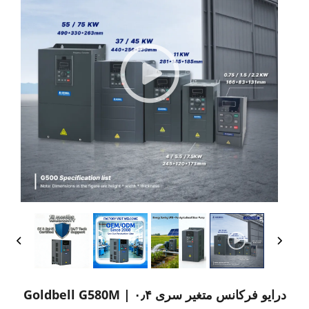
درایو فرکانس متغیر سری Goldbell G580M | ۰٫۴