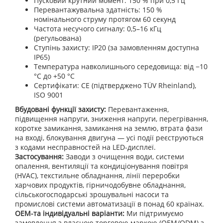
Пусковий крутний момент: 150 % при 0,5 Гц
Перевантажувальна здатність: 150 %
номінального струму протягом 60 секунд
Частота несучого сигналу: 0,5–16 кГц
(регульована)
Ступінь захисту: IP20 (за замовленням доступна
IP65)
Температура навколишнього середовища: від −10
°C до +50 °C
Сертифікати: CE (підтверджено TÜV Rheinland),
ISO 9001
Вбудовані функції захисту:
Перевантаження,
підвищення напруги, зниження напруги, перегрівання,
коротке замикання, замикання на землю, втрата фази
на вході, блокування двигуна — усі події реєструються
з кодами несправностей на LED-дисплеї.
Застосування:
Заводи з очищення води, системи
опалення, вентиляції та кондиціонування повітря
(HVAC), текстильне обладнання, лінії переробки
харчових продуктів, гірничодобувне обладнання,
сільськогосподарські зрошувальні насоси та
промислові системи автоматизації в понад 60 країнах.
OEM-та індивідуальні варіанти:
Ми підтримуємо
замовлення з власною торговою маркою (OEM/ODM) з