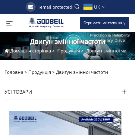
UK
[email protected]
Отримати миттєву ціну
Двигун змінної частоти
Домашня сторінка
>
Продукція
>
Двигун змінної частоти
Головна >
Продукція
>
Двигун змінної частоти
УСІ ТОВАРИ