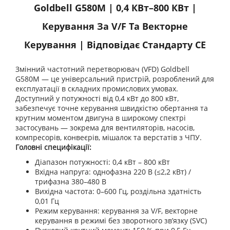
Goldbell G580M | 0,4 КВт–800 КВт |
Керування За V/F Та Векторне
Керування | Відповідає Стандарту CE
Змінний частотний перетворювач (VFD) Goldbell
G580M — це універсальний пристрій, розроблений для
експлуатації в складних промислових умовах.
Доступний у потужності від 0,4 кВт до 800 кВт,
забезпечує точне керування швидкістю обертання та
крутним моментом двигуна в широкому спектрі
застосувань — зокрема для вентиляторів, насосів,
компресорів, конвеєрів, мішалок та верстатів з ЧПУ.
Головні специфікації:
Діапазон потужності: 0,4 кВт – 800 кВт
Вхідна напруга: однофазна 220 В (≤2,2 кВт) /
трифазна 380–480 В
Вихідна частота: 0–600 Гц, роздільна здатність
0,01 Гц
Режим керування: керування за V/F, векторне
керування в режимі без зворотного зв’язку (SVC)