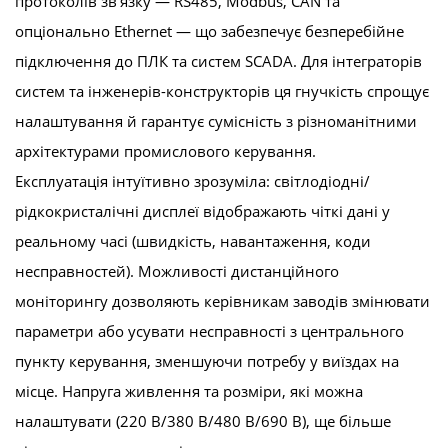
протоколів зв'язку — RS485, Modbus, CAN та
опціонально Ethernet — що забезпечує безперебійне
підключення до ПЛК та систем SCADA. Для інтеграторів
систем та інженерів-конструкторів ця гнучкість спрощує
налаштування й гарантує сумісність з різноманітними
архітектурами промислового керування.
Експлуатація інтуїтивно зрозуміла: світлодіодні/
рідкокристалічні дисплеї відображають чіткі дані у
реальному часі (швидкість, навантаження, коди
несправностей). Можливості дистанційного
моніторингу дозволяють керівникам заводів змінювати
параметри або усувати несправності з центрального
пункту керування, зменшуючи потребу у виїздах на
місце. Напруга живлення та розміри, які можна
налаштувати (220 В/380 В/480 В/690 В), ще більше