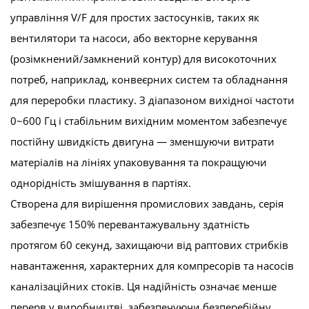
управління V/F для простих застосунків, таких як
вентилятори та насоси, або векторне керування
(розімкнений/замкнений контур) для високоточних
потреб, наприклад, конвеєрних систем та обладнання
для переробки пластику. З діапазоном вихідної частоти
0~600 Гц і стабільним вихідним моментом забезпечує
постійну швидкість двигуна — зменшуючи витрати
матеріалів на лініях упаковування та покращуючи
однорідність змішування в партіях.
Створена для вирішення промислових завдань, серія
забезпечує 150% перевантажувальну здатність
протягом 60 секунд, захищаючи від раптових стрибків
навантаження, характерних для компресорів та насосів
каналізаційних стоків. Ця надійність означає менше
перерв у виробництві, забезпечуючи безперебійну