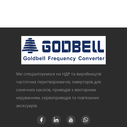
Ми спеціалізуємося на НДР та виробництві
частотних перетворювачів, інверторів для
сонячних насосів, приводів з векторним
керуванням, сервоприводів та пов'язаних
аксесуарів.