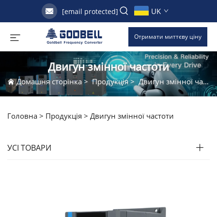
UK
[email protected]
Отримати миттєву ціну
Двигун змінної частоти
Домашня сторінка
>
Продукція
>
Двигун змінної частоти
Головна >
Продукція
>
Двигун змінної частоти
УСІ ТОВАРИ