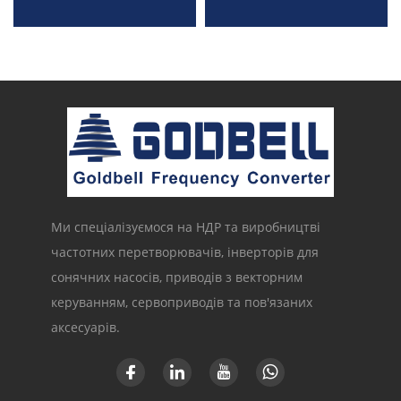
Ми спеціалізуємося на НДР та виробництві
частотних перетворювачів, інверторів для
сонячних насосів, приводів з векторним
керуванням, сервоприводів та пов'язаних
аксесуарів.