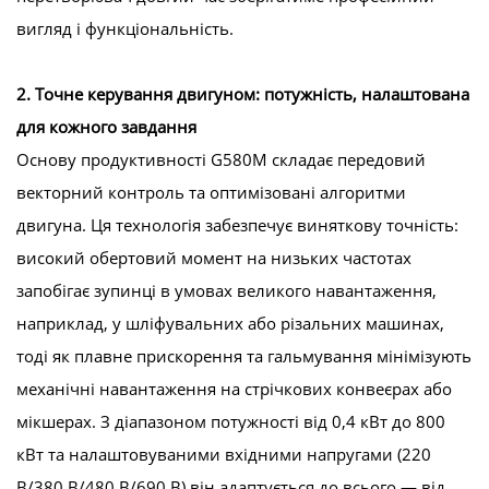
вигляд і функціональність.
2. Точне керування двигуном: потужність, налаштована
для кожного завдання
Основу продуктивності G580M складає передовий
векторний контроль та оптимізовані алгоритми
двигуна. Ця технологія забезпечує виняткову точність:
високий обертовий момент на низьких частотах
запобігає зупинці в умовах великого навантаження,
наприклад, у шліфувальних або різальних машинах,
тоді як плавне прискорення та гальмування мінімізують
механічні навантаження на стрічкових конвеєрах або
мікшерах. З діапазоном потужності від 0,4 кВт до 800
кВт та налаштовуваними вхідними напругами (220
В/380 В/480 В/690 В) він адаптується до всього — від