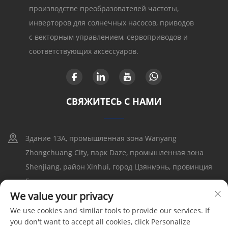
производстве преобразователей частоты,
инверторов для солнечных насосов, приводов
с векторным управлением, сервоприводов и
соответствующих аксессуаров.
СВЯЖИТЕСЬ С НАМИ
Здание 13A, промышленная зона Wanyang
Zhongchuang City, парк Daze, промышленная зона
Shenjiang, район Xinhui, город Цзянмэнь, провинция
Гуандун
We value your privacy
+86-17316086390
We use cookies and similar tools to provide our services. If
you don't want to accept all cookies, click Personalize
[email protected]