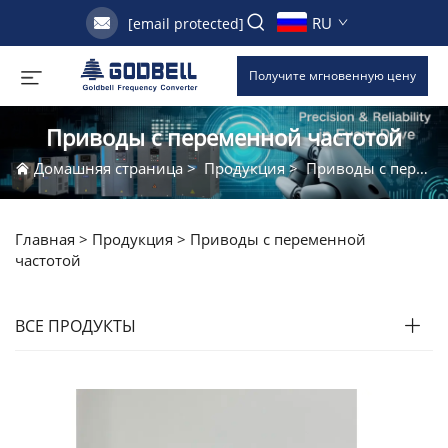
RU
[email protected]
Получите мгновенную цену
Приводы с переменной частотой
Домашняя страница
>
Продукция
>
Приводы с переменной частотой
Главная >
Продукция
>
Приводы с переменной
частотой
ВСЕ ПРОДУКТЫ