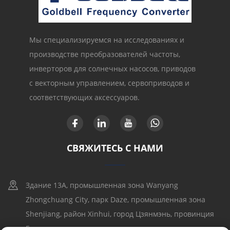
Мы специализируемся на исследованиях и
производстве преобразователей частоты,
инверторов для солнечных насосов, приводов
с векторным управлением, сервоприводов и
соответствующих аксессуаров.
СВЯЖИТЕСЬ С НАМИ
Здание 13A, промышленная зона Wanyang
Zhongchuang City, парк Daze, промышленная зона
Shenjiang, район Xinhui, город Цзянмэнь, провинция
Гуандун