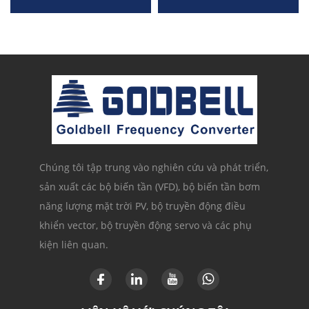
Chúng tôi tập trung vào nghiên cứu và phát triển,
sản xuất các bộ biến tần (VFD), bộ biến tần bơm
năng lượng mặt trời PV, bộ truyền động điều
khiển vector, bộ truyền động servo và các phụ
kiện liên quan.