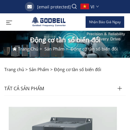
VI
[email protected]
Nhận Báo Giá Ngay
Động cơ tần số biến đổi
Trang Chủ
>
Sản Phẩm
>
Động cơ tần số biến đổi
Trang chủ >
Sản Phẩm
>
Động cơ tần số biến đổi
TẤT CẢ SẢN PHẨM