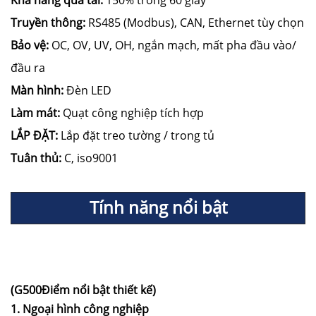
Khả năng quá tải:
150% trong 60 giây
Truyền thông:
RS485 (Modbus), CAN, Ethernet tùy chọn
Bảo vệ:
OC, OV, UV, OH, ngắn mạch, mất pha đầu vào/
đầu ra
Màn hình:
Đèn LED
Làm mát:
Quạt công nghiệp tích hợp
LẮP ĐẶT:
Lắp đặt treo tường / trong tủ
Tuân thủ:
C, iso9001
Tính năng nổi bật
(G500Điểm nổi bật thiết kế)
1. Ngoại hình công nghiệp