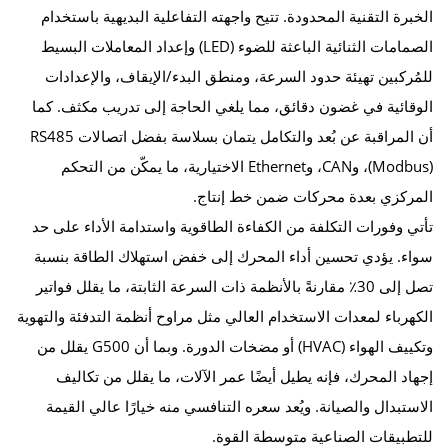
الخبرة التقنية المحدودة. تتيح واجهته التفاعلية البديهية باستخدام
الصمامات الثنائية الباعثة للضوء (LED) وإعداد المعاملات البسيط
للمُركبين تهيئة حدود السرعة، ومنطق البدء/الإيقاف، والإعدادات
الوقائية في غضون دقائق، مما يلغي الحاجة إلى تدريب مكثف. كما
أن المراقبة عن بُعد والتكامل يتمان بسلاسة بفضل اتصالات RS485
(Modbus)، وCAN، وEthernet الاختيارية، ما يمكّن من التحكم
المركزي بعدة محركات ضمن خط إنتاج.
تأتي وفورات التكلفة من الكفاءة الطاقوية واستدامة الأداء على حد
سواء. يؤدي تحسين أداء المحرك إلى خفض استهلاك الطاقة بنسبة
تصل إلى 30٪ مقارنةً بالأنظمة ذات السرعة الثابتة، ما يقلل فواتير
الكهرباء لمعدات الاستخدام العالي مثل مراوح أنظمة التدفئة والتهوية
وتكييف الهواء (HVAC) أو مضخات الدورة. وبما أن G500 يقلل من
إجهاد المحرك، فإنه يطيل أيضًا عمر الآلات، ما يقلل من تكاليف
الاستبدال والصيانة. ويُعد سعره التنافسي منه خيارًا عالي القيمة
للتطبيقات الصناعية متوسطة القوة.