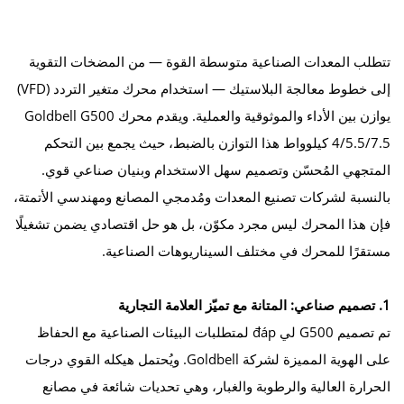
تتطلب المعدات الصناعية متوسطة القوة — من المضخات التقوية
إلى خطوط معالجة البلاستيك — استخدام محرك متغير التردد (VFD)
يوازن بين الأداء والموثوقية والعملية. ويقدم محرك Goldbell G500
4/5.5/7.5 كيلوواط هذا التوازن بالضبط، حيث يجمع بين التحكم
المتجهي المُحسّن وتصميم سهل الاستخدام وبنيان صناعي قوي.
بالنسبة لشركات تصنيع المعدات ومُدمجي المصانع ومهندسي الأتمتة،
فإن هذا المحرك ليس مجرد مكوّن، بل هو حل اقتصادي يضمن تشغيلًا
مستقرًا للمحرك في مختلف السيناريوهات الصناعية.
1. تصميم صناعي: المتانة مع تميّز العلامة التجارية
تم تصميم G500 لي đáp لمتطلبات البيئات الصناعية مع الحفاظ
على الهوية المميزة لشركة Goldbell. ويُحتمل هيكله القوي درجات
الحرارة العالية والرطوبة والغبار، وهي تحديات شائعة في مصانع