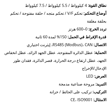
نطاق القوة:
4 كيلوواط / 5.5 كيلوواط / 7.5 كيلوواط
أوضاع التحكم:
تحكم V/F / تحكم متجه / حلقة مفتوحة / تحكم
بحلقة مغلقة
تردد الخرج:
0–600 هرتز
قدرة الإفراط في الحمل:
150% لمدة 60 ثانية
الاتصال:
RS485 (Modbus)، CAN، إيثرنت اختياري
الحماية:
عطل الدائرة المفتوحة، عطل الجهد الزائد، عطل انخفاض
الجهد، عطل ارتفاع درجة الحرارة، قصر الدائرة، فقدان طور
الإدخال/الإخراج
العرض:
LED
التبريد:
مروحة صناعية مدمجة
التركيب:
تركيب على الحائط / خزانة
الامتثال:
CE، ISO9001