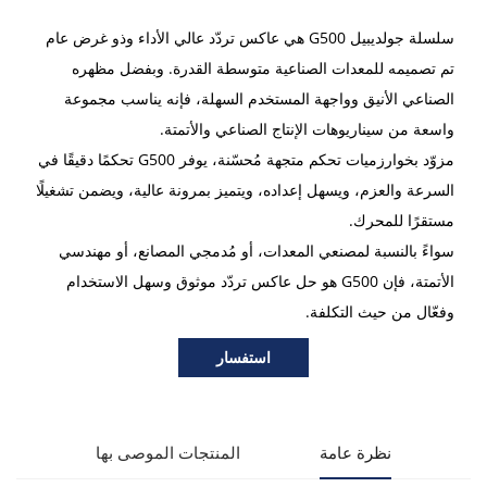
سلسلة جولديبيل G500 هي عاكس تردّد عالي الأداء وذو غرض عام
تم تصميمه للمعدات الصناعية متوسطة القدرة. وبفضل مظهره
الصناعي الأنيق وواجهة المستخدم السهلة، فإنه يناسب مجموعة
واسعة من سيناريوهات الإنتاج الصناعي والأتمتة.
مزوّد بخوارزميات تحكم متجهة مُحسّنة، يوفر G500 تحكمًا دقيقًا في
السرعة والعزم، ويسهل إعداده، ويتميز بمرونة عالية، ويضمن تشغيلًا
مستقرًا للمحرك.
سواءً بالنسبة لمصنعي المعدات، أو مُدمجي المصانع، أو مهندسي
الأتمتة، فإن G500 هو حل عاكس تردّد موثوق وسهل الاستخدام
وفعّال من حيث التكلفة.
استفسار
نظرة عامة
المنتجات الموصى بها