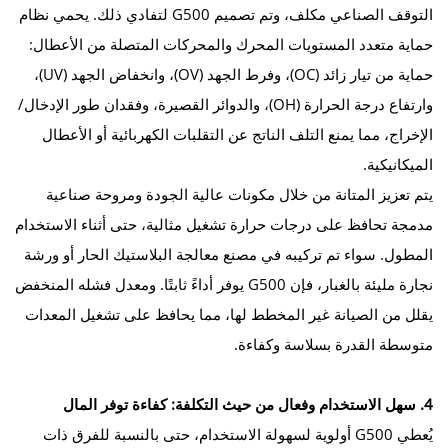
التوقف الصناعي مكلف، وتم تصميم G500 لتفادي ذلك. يحمي نظام
حماية متعدد المستويات المحرك والمحركات المتصلة من الأعطال:
حماية من تيار زائد (OC)، وفرط الجهد (OV)، وانخفاض الجهد (UV)،
وارتفاع درجة الحرارة (OH)، والدوائر القصيرة، وفقدان طور الإدخال/
الإخراج، مما يمنع التلف الناتج عن التقلبات الكهربائية أو الأعطال
الميكانيكية.
يتم تعزيز المتانة من خلال مكونات عالية الجودة ومروحة صناعية
مدمجة تحافظ على درجات حرارة تشغيل مثالية، حتى أثناء الاستخدام
المطول. سواء تم تركيبه في مصنع معالجة البلاستيك الحار أو ورشة
نجارة مليئة بالغبار، فإن G500 يوفر أداءً ثابتًا. ومعدل فشله المنخفض
يقلل من الصيانة غير المخطط لها، مما يحافظ على تشغيل المعدات
متوسطة القدرة بسلاسة وكفاءة.
4. سهل الاستخدام وفعال من حيث التكلفة: كفاءة توفر المال
يُعطي G500 أولوية لسهولة الاستخدام، حتى بالنسبة للفرق ذات