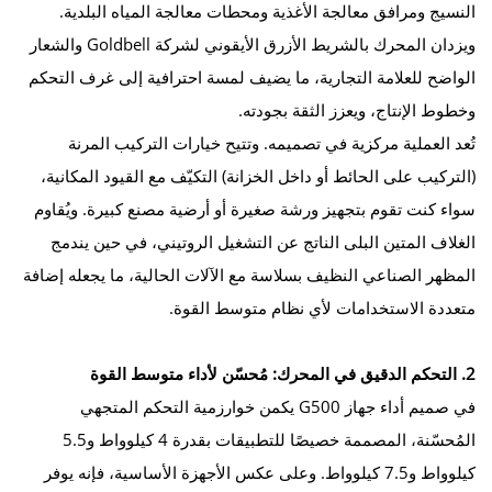
النسيج ومرافق معالجة الأغذية ومحطات معالجة المياه البلدية.
ويزدان المحرك بالشريط الأزرق الأيقوني لشركة Goldbell والشعار
الواضح للعلامة التجارية، ما يضيف لمسة احترافية إلى غرف التحكم
وخطوط الإنتاج، ويعزز الثقة بجودته.
تُعد العملية مركزية في تصميمه. وتتيح خيارات التركيب المرنة
(التركيب على الحائط أو داخل الخزانة) التكيّف مع القيود المكانية،
سواء كنت تقوم بتجهيز ورشة صغيرة أو أرضية مصنع كبيرة. ويُقاوم
الغلاف المتين البلى الناتج عن التشغيل الروتيني، في حين يندمج
المظهر الصناعي النظيف بسلاسة مع الآلات الحالية، ما يجعله إضافة
متعددة الاستخدامات لأي نظام متوسط القوة.
2. التحكم الدقيق في المحرك: مُحسّن لأداء متوسط القوة
في صميم أداء جهاز G500 يكمن خوارزمية التحكم المتجهي
المُحسّنة، المصممة خصيصًا للتطبيقات بقدرة 4 كيلوواط و5.5
كيلوواط و7.5 كيلوواط. وعلى عكس الأجهزة الأساسية، فإنه يوفر