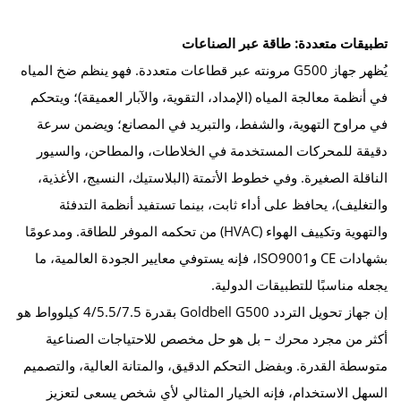
تطبيقات متعددة: طاقة عبر الصناعات
يُظهر جهاز G500 مرونته عبر قطاعات متعددة. فهو ينظم ضخ المياه
في أنظمة معالجة المياه (الإمداد، التقوية، والآبار العميقة)؛ ويتحكم
في مراوح التهوية، والشفط، والتبريد في المصانع؛ ويضمن سرعة
دقيقة للمحركات المستخدمة في الخلاطات، والمطاحن، والسيور
الناقلة الصغيرة. وفي خطوط الأتمتة (البلاستيك، النسيج، الأغذية،
والتغليف)، يحافظ على أداء ثابت، بينما تستفيد أنظمة التدفئة
والتهوية وتكييف الهواء (HVAC) من تحكمه الموفر للطاقة. ومدعومًا
بشهادات CE وISO9001، فإنه يستوفي معايير الجودة العالمية، ما
يجعله مناسبًا للتطبيقات الدولية.
إن جهاز تحويل التردد Goldbell G500 بقدرة 4/5.5/7.5 كيلوواط هو
أكثر من مجرد محرك – بل هو حل مخصص للاحتياجات الصناعية
متوسطة القدرة. وبفضل التحكم الدقيق، والمتانة العالية، والتصميم
السهل الاستخدام، فإنه الخيار المثالي لأي شخص يسعى لتعزيز