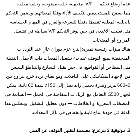
عدة أوضاع تحكم — V/F، متجهية، حلقة مفتوحة، وحلقة مغلقة —
مما يسمح للمستخدمين بتكييف الأداء وفقًا لمعداتهم. ويضمن التحكم
بالحلقة المغلقة تنظيمًا دقيقًا للسرعة والعزم في المهام الحساسة
مثل تغليف الأغذية، في حين يوفر التحكم V/F بساطة في تشغيل
المراوح أو المضخات.
هناك ميزات رئيسية تميزه: إنتاج عزم دوران عالٍ عند الترددات
المنخفضة يمنع التوقف عند بدء تشغيل المعدات ذات الأحمال الثقيلة
مثل المطاحن أو القواطع، في حين يقلل التسارع والتباطؤ السلس
من الإجهاد الميكانيكي على الناقلات. ومع نطاق تردد خرج يتراوح بين
0–600 هرتز وقدرة تحميل زائد تصل إلى 150٪ لمدة 60 ثانية، يمكن
لجهاز G500 التعامل مع الزيادات المفاجئة في الحمل — الشائعة في
المضخات المعززة أو الخلاطات — دون تعطيل التشغيل. وينعكس هذا
الدقة في جودة إنتاج ثابتة وانخفاض في تآكل المعدات.
3. موثوقية لا تتزعزع: مصممة لتقليل التوقف عن العمل