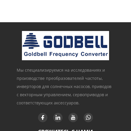
Управление по закону
V/F и векторное
управление |
Частотный
преобразователь с
сертификатом CE
Мы специализируемся на исследованиях и
производстве преобразователей частоты,
инверторов для солнечных насосов, приводов
с векторным управлением, сервоприводов и
соответствующих аксессуаров.