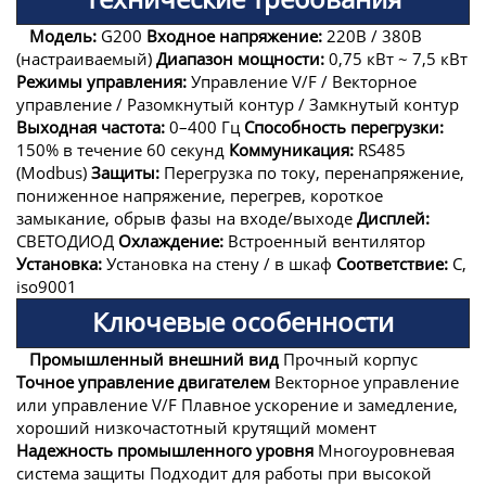
Модель:
G200
Входное напряжение:
220В / 380В
(настраиваемый)
Диапазон мощности:
0,75 кВт ~ 7,5 кВт
Режимы управления:
Управление V/F / Векторное
управление / Разомкнутый контур / Замкнутый контур
Выходная частота:
0–400 Гц
Способность перегрузки:
150% в течение 60 секунд
Коммуникация:
RS485
(Modbus)
Защиты:
Перегрузка по току, перенапряжение,
пониженное напряжение, перегрев, короткое
замыкание, обрыв фазы на входе/выходе
Дисплей:
СВЕТОДИОД
Охлаждение:
Встроенный вентилятор
Установка:
Установка на стену / в шкаф
Соответствие:
C,
iso9001
Ключевые особенности
Промышленный внешний вид
Прочный корпус
Точное управление двигателем
Векторное управление
или управление V/F
Плавное ускорение и замедление,
хороший низкочастотный крутящий момент
Надежность промышленного уровня
Многоуровневая
система защиты
Подходит для работы при высокой