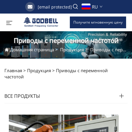
RU
[email protected]
Получите мгновенную цену
Приводы с переменной частотой
Домашняя страница
>
Продукция
>
Приводы с переменной частотой
Главная >
Продукция
>
Приводы с переменной
частотой
ВСЕ ПРОДУКТЫ