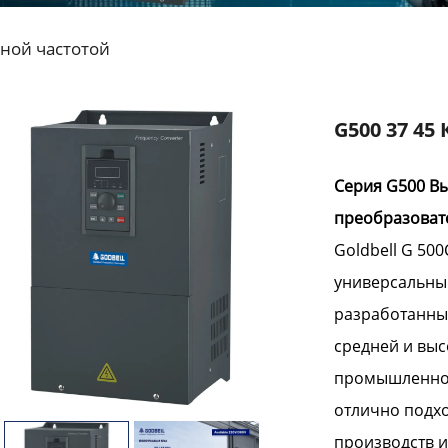
ной частотой
G500 37 45
Серия G500 В
преобразоват
Goldbell G
500
универсальны
разработанны
средней и вы
промышленном
отлично подх
производств и