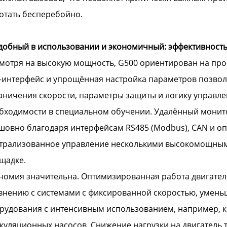
отать бесперебойно.
Удобный в использовании и экономичный: эффективность
мотря на высокую мощность, G500 ориентирован на про
-интерфейс и упрощённая настройка параметров позво
аничения скорости, параметры защиты и логику управле
бходимости в специальном обучении. Удалённый монит
шовно благодаря интерфейсам RS485 (Modbus), CAN и оп
трализованное управление несколькими высокомощным
щадке.
номия значительна. Оптимизированная работа двигател
внению с системами с фиксированной скоростью, умень
рудования с интенсивным использованием, например, 
куляционных насосов. Снижение нагрузки на двигатель 