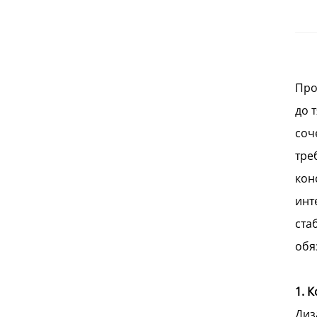
Про
до 
соч
тре
кон
инт
ста
обя
1. 
Диз