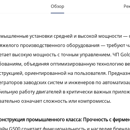
Обзор
Ре
мышленные установки средней и высокой мощности — 
тяжелого производственного оборудования — требуют ча
етает высокую мощность с точным управлением. ЧП Goldb
бованиям, объединяя оптимизированную технологию ве
струкцией, ориентированной на пользователя. Предназ
еграторов заводских систем и инженеров по автоматиза
бильную работу двигателей в критически важных прилож
зательно означает сложность или компромиссы.
Конструкция промышленного класса: Прочность с фирме
айн G500 сочетает функциональность и наследие бренда