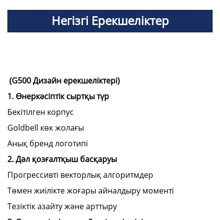
Негізгі Ерекшеліктер
(
G500
Дизайн ерекшеліктері)
1. Өнеркәсіптік сыртқы түр
Бекітілген корпус
Goldbell көк жолағы
Анық бренд логотипі
2. Дәл қозғалтқыш басқаруы
Прогрессивті векторлық алгоритмдер
Төмен жиілікте жоғары айналдыру моменті
Тезіктік азайту және арттыру