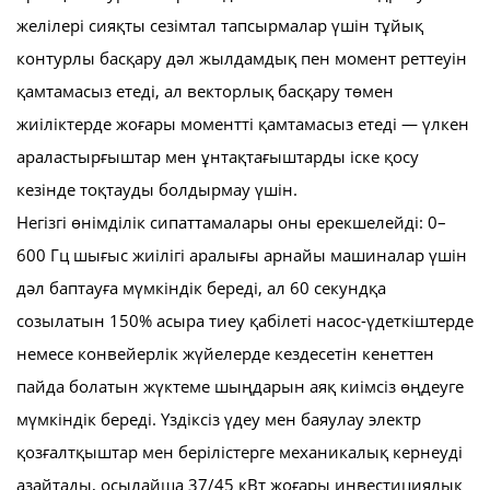
желілері сияқты сезімтал тапсырмалар үшін тұйық
контурлы басқару дәл жылдамдық пен момент реттеуін
қамтамасыз етеді, ал векторлық басқару төмен
жиіліктерде жоғары моментті қамтамасыз етеді — үлкен
араластырғыштар мен ұнтақтағыштарды іске қосу
кезінде тоқтауды болдырмау үшін.
Негізгі өнімділік сипаттамалары оны ерекшелейді: 0–
600 Гц шығыс жиілігі аралығы арнайы машиналар үшін
дәл баптауға мүмкіндік береді, ал 60 секундқа
созылатын 150% асыра тиеу қабілеті насос-үдеткіштерде
немесе конвейерлік жүйелерде кездесетін кенеттен
пайда болатын жүктеме шыңдарын аяқ киімсіз өңдеуге
мүмкіндік береді. Үздіксіз үдеу мен баяулау электр
қозғалтқыштар мен берілістерге механикалық кернеуді
азайтады, осылайша 37/45 кВт жоғары инвестициялық