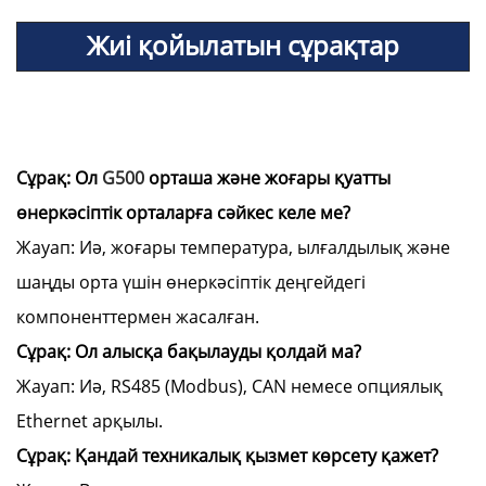
Жиі қойылатын сұрақтар
Сұрақ: Ол
G500
орташа және жоғары қуатты
өнеркәсіптік орталарға сәйкес келе ме?
Жауап: Иә, жоғары температура, ылғалдылық және
шаңды орта үшін өнеркәсіптік деңгейдегі
компоненттермен жасалған.
Сұрақ: Ол алысқа бақылауды қолдай ма?
Жауап: Иә, RS485 (Modbus), CAN немесе опциялық
Ethernet арқылы.
Сұрақ: Қандай техникалық қызмет көрсету қажет?