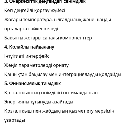
3. Өнеркәсіптік деңгейдегі сенімділік
Көп деңгейлі қорғау жүйесі
Жоғары температура, ылғалдылық және шаңды
орталарға сәйкес келеді
Бақытты жоғары сапалы компоненттер
4. Қолайлы пайдалану
Інтүітивті интерфейс
Жеңіл параметрлерді орнату
Қашықтан бақылау мен интеграциялауды қолдайды
5. Финансиялық тиімділік
Қозғалтқыштың өнімділігі оптималданған
Энергияны тұтынуды азайтады
Қозғалтқыш пен жабдықтың қызмет ету мерзімін
ұзартады