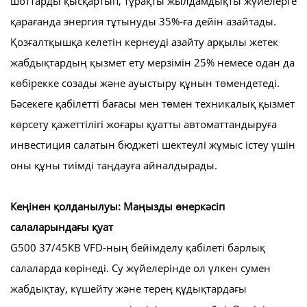
шоттарды қысқартып, тұрақты жылдамдықты жүйелерге
қарағанда энергия тұтынуды 35%-ға дейін азайтады.
Қозғалтқышқа келетін кернеуді азайту арқылы жетек
жабдықтардың қызмет ету мерзімін 25% немесе одан да
көбірекке созады және ауыстыру құнын төмендетеді.
Бәсекеге қабілетті бағасы мен төмен техникалық қызмет
көрсету қажеттілігі жоғары қуатты автоматтандыруға
инвестиция салатын бюджеті шектеулі жұмыс істеу үшін
оны құны тиімді таңдауға айналдырады.
Кеңінен қолданылуы: Маңызды өнеркәсіп
салаларындағы қуат
G500 37/45КВ VFD-ның бейімделу қабілеті барлық
салаларда көрінеді. Су жүйелерінде ол үлкен сумен
жабдықтау, күшейту және терең құдықтардағы