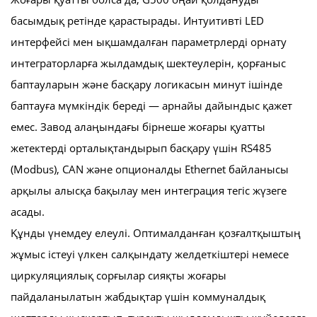
басымдық ретінде қарастырады. Интуитивті LED
интерфейсі мен ықшамдалған параметрлерді орнату
интеграторларға жылдамдық шектеулерін, қорғаныс
баптауларын және басқару логикасын минут ішінде
баптауға мүмкіндік береді — арнайы дайындыс қажет
емес. Завод алаңындағы бірнеше жоғары қуатты
жетектерді орталықтандырып басқару үшін RS485
(Modbus), CAN және опционалды Ethernet байланысы
арқылы алысқа бақылау мен интеграция тегіс жүзеге
асады.
Құнды үнемдеу елеулі. Оптималданған қозғалтқыштың
жұмыс істеуі үлкен салқындату желдеткіштері немесе
циркуляциялық сорғылар сияқты жоғары
пайдаланылатын жабдықтар үшін коммуналдық