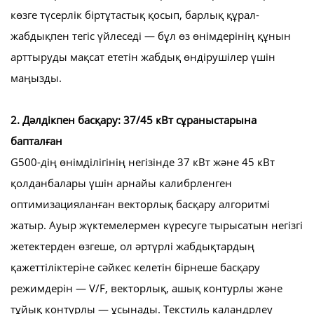
көзге түсерлік біртұтастық қосып, барлық құрал-
жабдықпен тегіс үйлеседі — бұл өз өнімдерінің құнын
арттыруды мақсат ететін жабдық өндірушілер үшін
маңызды.
2. Дәлдікпен басқару: 37/45 кВт сұраныстарына
бапталған
G500-дің өнімділігінің негізінде 37 кВт және 45 кВт
қолданбалары үшін арнайы калибрленген
оптимизацияланған векторлық басқару алгоритмі
жатыр. Ауыр жүктемелермен күресуге тырысатын негізгі
жетектерден өзгеше, ол әртүрлі жабдықтардың
қажеттіліктеріне сәйкес келетін бірнеше басқару
режимдерін — V/F, векторлық, ашық контурлы және
тұйық контурлы — ұсынады. Текстиль каландрлеу