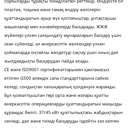
сорғыларды тұрақты тиімділікпен реттейді. Өндiрiсте ол
пластик, тоқыма және тамақ өндiру желілерін
қуаттандыратын ауыр жүк қоспағыштар, ұнтақтаушы
машиналар мен конвейерлерді басқарады. ЖЖЖ
жүйелері үлкен салқындату мұнараларын басқару үшін
оған сүйенеді, ал өнеркәсіптік желкендер үлкен
қоймаларда оңтайлы желдетуді сақтау үшін оның дәл
жылдамдықты басқарудан пайда алады.
CE және ISO9001 сертификаттарымен қамтамасыз
етілген G500 әлемдік сапа стандарттарына сәйкес
келеді, сондықтан халықаралық қолдануға жарамды.
Бұл қозғалтқыштан гөрі орта және жоғары қуатты
өнеркәсіптік операцияларды қуаттандыратын маңызды
құрамдас бөлігі. 37/45 кВт қуаттылықтағы жабдықтарын
сенімді, дәл және тиімді басқаруды іздейтін кез келген