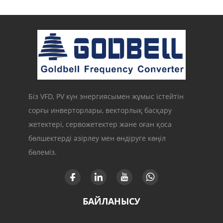
Біз VFD, PV күн энергиясымен жұмыс істейтін
сорғы инверторлары, векторлық басқару
жетектері, сервожетектер және оған қоса
бөлшектерді әзірлеу мен өндіруге көңіл
бөлеміз.
БАЙЛАНЫСУ