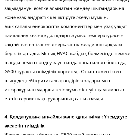
зақымдануы есепке алынатын жөндеу шығындарына
және ұзақ өндірістік кешіктіруге әкелуі мүмкін.
Биік сапалы өнеркәсіптік компоненттер мен ұзақ уақыт
пайдалану кезінде дәл қазіргі жұмыс температурасын
сақтайтын енгізілген өнеркәсіптік желдеткіш арқылы
беріктік артады. Ыстық HVAC жабдық бөлмесінде немесе
шаңды цемент өңдеу зауытында орнатылған болса да,
G500 тұрақты өнімділік көрсетеді. Оның төмен істен
шығу деңгейі критикалық өндіріс жолдары мен
инфрақұрылымдарды тегіс жұмыс істеуін қамтамасыз
ететін сервис шақыруларының саны азаяды.
4. Қолданушыға ыңғайлы және құны тиімді: Үнемдеуге
әкелетін тиімділік
Жоғары қуатты болса да, G500 оңай қолдануды