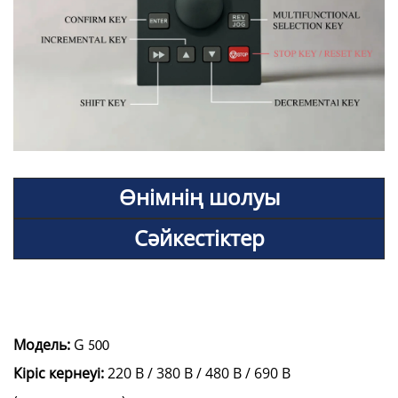
Өнімнің шолуы
Сәйкестіктер
Модель:
G
500
Кіріс кернеуі:
220 В / 380 В / 480 В / 690 В