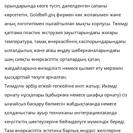
орындарында көзге түсіп, дәлелденген сапаны
көрсететін, Goldbell-дің фирмен көк жолағымен және
анық логотипімен нығайтылған мықты корпусы. Төзімді
қаптама пластик экструзия зауыттарындағы жоғары
температура, тамақ өнеркәсібінің кәсіпорындарындағы
ылғалдылық және ағаш өңдеу шеберханаларындағы
шаң сияқты өнеркәсіптік орталардың қатаң
жағдайларына өнімділікті немесе қызмет ету мерзімін
қысқартпай төзуге арналған.
Тиімділік әрбір егжей-тегжейіне еніп жатыр. Икемді
орнату нұсқалары (қабырғаға немесе шкафқа орнату) сіз
ыңғайсыз басқару бөлмесін жабдықтағанда немесе
қолданыстағы ауыр техниканы интеграциялағанда
кеңістіктің шектеулеріне бейімделуге мүмкіндік береді.
Таза өнеркәсіптік эстетика барлық өндіріс желілеріне