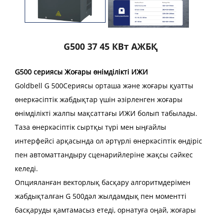
G500 37 45 КВт АЖБҚ
G500 сериясы Жоғары өнімділікті ИЖИ
Goldbell G
500
Сериясы орташа және жоғары қуатты
өнеркәсіптік жабдықтар үшін әзірленген жоғары
өнімділікті жалпы мақсаттағы ИЖИ болып табылады.
Таза өнеркәсіптік сыртқы түрі мен ыңғайлы
интерфейсі арқасында ол әртүрлі өнеркәсіптік өндіріс
пен автоматтандыру сценарийлеріне жақсы сәйкес
келеді.
Опцияланған векторлық басқару алгоритмдерімен
жабдықталған G
500
дәл жылдамдық пен моментті
басқаруды қамтамасыз етеді, орнатуға оңай, жоғары