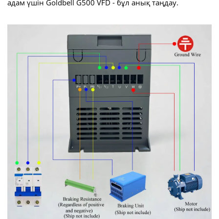
адам үшін Goldbell G500 VFD - бұл анық таңдау.