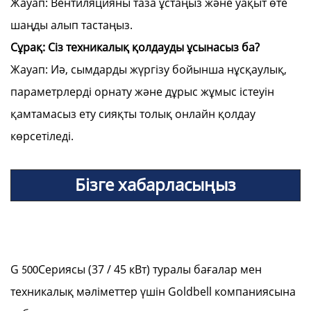
Жауап: Вентиляцияны таза ұстаңыз және уақыт өте
шаңды алып тастаңыз.
Сұрақ: Сіз техникалық қолдауды ұсынасыз ба?
Жауап: Иә, сымдарды жүргізу бойынша нұсқаулық,
параметрлерді орнату және дұрыс жұмыс істеуін
қамтамасыз ету сияқты толық онлайн қолдау
көрсетіледі.
Бізге хабарласыңыз
G
Сериясы (37 / 45 кВт) туралы бағалар мен
500
техникалық мәліметтер үшін Goldbell компаниясына