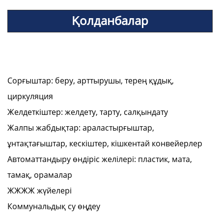
Қолданбалар
Сорғыштар: беру, арттырушы, терең құдық,
циркуляция
Желдеткіштер: желдету, тарту, салқындату
Жалпы жабдықтар: араластырғыштар,
ұнтақтағыштар, кескіштер, кішкентай конвейерлер
Автоматтандыру өндіріс желілері: пластик, мата,
тамақ, орамалар
ЖЖЖЖ жүйелері
Коммунальдық су өңдеу