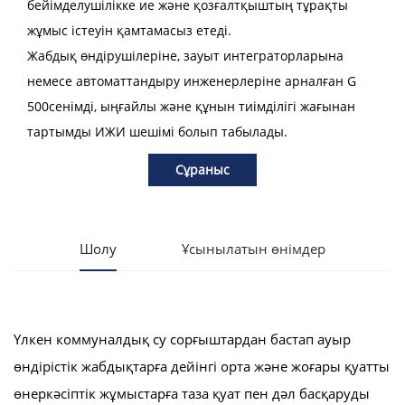
бейімделушілікке ие және қозғалтқыштың тұрақты
жұмыс істеуін қамтамасыз етеді.
Жабдық өндірушілеріне, зауыт интеграторларына
немесе автоматтандыру инженерлеріне арналған G
500
сенімді, ыңғайлы және құнын тиімділігі жағынан
тартымды ИЖИ шешімі болып табылады.
Сұраныс
Шолу
Ұсынылатын өнімдер
Үлкен коммуналдық су сорғыштардан бастап ауыр
өндірістік жабдықтарға дейінгі орта және жоғары қуатты
өнеркәсіптік жұмыстарға таза қуат пен дәл басқаруды