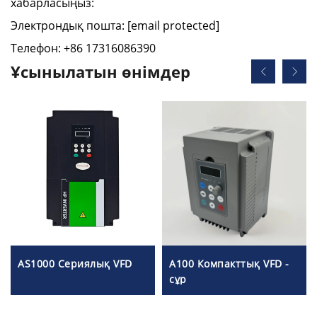
хабарласыңыз:
Электрондық пошта:
[email protected]
Телефон: +86 17316086390
Ұсынылатын өнімдер
AS1000 Сериялық VFD
A100 Компакттық VFD -
сұр