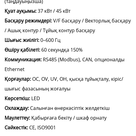
(таңдауыңызша)
Қуат ауқымы:
37 кВт / 45 кВт
Басқару режимдері:
V/F басқару / Векторлық басқару
/ Ашық контур / Тұйық контур басқару
Шығыс жиілігі:
0–600 Гц
Өшіру қабілеті:
60 секундқа 150%
Коммуникация:
RS485 (Modbus), CAN, опционалды
Ethernet
Қорғаулар:
OC, OV, UV, OH, қысқа тұйықталу, кіріс/
шығыс фазасының жоғалуы
Көрсеткіш:
LED
Охлаждау:
Салынған өнеркәсіптік желдеткіш
Маулеттеу:
Қабырғаға бекіту / шкаф орнату
Сәйкестік:
CE, ISO9001