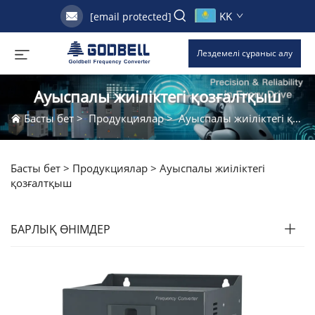
KK
[email protected]
Лездемелі сұраныс алу
Ауыспалы жиіліктегі қозғалтқыш
Басты бет
>
Продукциялар
>
Ауыспалы жиіліктегі қозғалтқыш
Басты бет >
Продукциялар
>
Ауыспалы жиіліктегі
қозғалтқыш
БАРЛЫҚ ӨНІМДЕР