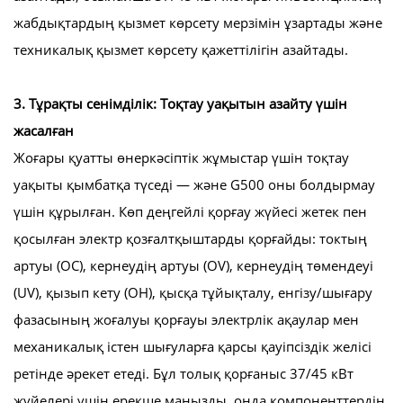
жабдықтардың қызмет көрсету мерзімін ұзартады және
техникалық қызмет көрсету қажеттілігін азайтады.
3. Тұрақты сенімділік: Тоқтау уақытын азайту үшін
жасалған
Жоғары қуатты өнеркәсіптік жұмыстар үшін тоқтау
уақыты қымбатқа түседі — және G500 оны болдырмау
үшін құрылған. Көп деңгейлі қорғау жүйесі жетек пен
қосылған электр қозғалтқыштарды қорғайды: токтың
артуы (OC), кернеудің артуы (OV), кернеудің төмендеуі
(UV), қызып кету (OH), қысқа тұйықталу, енгізу/шығару
фазасының жоғалуы қорғауы электрлік ақаулар мен
механикалық істен шығуларға қарсы қауіпсіздік желісі
ретінде әрекет етеді. Бұл толық қорғаныс 37/45 кВт
жүйелері үшін ерекше маңызды, онда компоненттердің