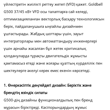
үйлестіретін жиілікті реттеу жетегі (VFD) қажет. Goldbell
G500 37/45 кВт VFD осы талаптарға сай келеді,
оптимизацияланған векторлық басқару технологиясын
берік, пайдаланушыға ыңғайлы дизайнмен
ұштастырады. Жабдық шоттары үшін, зауыт
интеграторлары мен автоматтандыру инженерлері
үшін арнайы жасалған бұл жетек критикалық
қолдануларда тұрақты двигательдік жұмысты
қамтамасыз етеді және жоғары қуаттың күрделілік пен
шектеулерге әкелуі керек емес екенін көрсетеді.
1. Өнеркәсіптік деңгейдегі дизайн: Беріктік және
брендтің өзіндік сипаты
G500-дің дизайны функционалдылық пен бренд
мұрасын біріктіреді. Кәсіпорындардың жұмыс