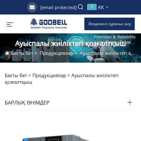
KK
[email protected]
Лездемелі сұраныс алу
Ауыспалы жиіліктегі қозғалтқыш
Басты бет
>
Продукциялар
>
Ауыспалы жиіліктегі қозғалтқыш
Басты бет >
Продукциялар
>
Ауыспалы жиіліктегі
қозғалтқыш
БАРЛЫҚ ӨНІМДЕР