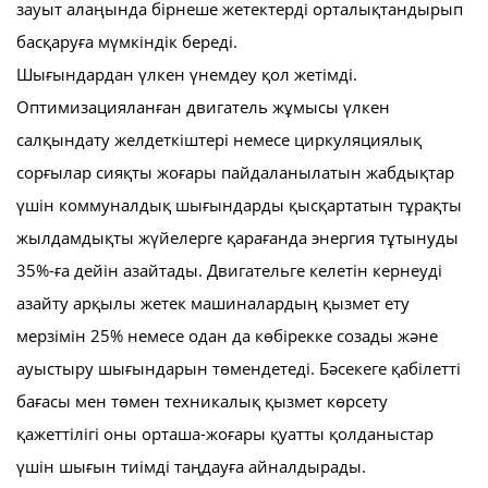
зауыт алаңында бірнеше жетектерді орталықтандырып
басқаруға мүмкіндік береді.
Шығындардан үлкен үнемдеу қол жетімді.
Оптимизацияланған двигатель жұмысы үлкен
салқындату желдеткіштері немесе циркуляциялық
сорғылар сияқты жоғары пайдаланылатын жабдықтар
үшін коммуналдық шығындарды қысқартатын тұрақты
жылдамдықты жүйелерге қарағанда энергия тұтынуды
35%-ға дейін азайтады. Двигательге келетін кернеуді
азайту арқылы жетек машиналардың қызмет ету
мерзімін 25% немесе одан да көбірекке созады және
ауыстыру шығындарын төмендетеді. Бәсекеге қабілетті
бағасы мен төмен техникалық қызмет көрсету
қажеттілігі оны орташа-жоғары қуатты қолданыстар
үшін шығын тиімді таңдауға айналдырады.