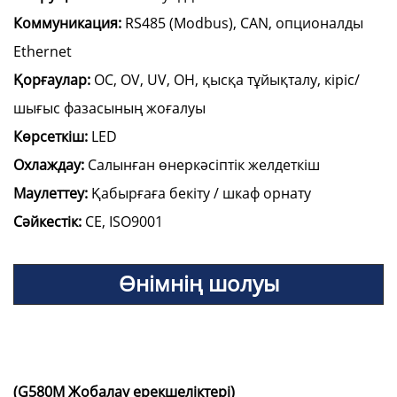
Коммуникация:
RS485 (Modbus), CAN, опционалды
Ethernet
Қорғаулар:
OC, OV, UV, OH, қысқа тұйықталу, кіріс/
шығыс фазасының жоғалуы
Көрсеткіш:
LED
Охлаждау:
Салынған өнеркәсіптік желдеткіш
Маулеттеу:
Қабырғаға бекіту / шкаф орнату
Сәйкестік:
CE, ISO9001
Өнімнің шолуы
(G580M Жобалау ерекшеліктері)