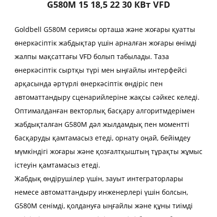
G580M 15 18,5 22 30 КВт VFD
Goldbell G580M сериясы орташа және жоғары қуатты
өнеркәсіптік жабдықтар үшін арналған жоғары өнімді
жалпы мақсаттағы VFD болып табылады. Таза
өнеркәсіптік сыртқы түрі мен ыңғайлы интерфейсі
арқасында әртүрлі өнеркәсіптік өндіріс пен
автоматтандыру сценарийлеріне жақсы сәйкес келеді.
Оптималданған векторлық басқару алгоритмдерімен
жабдықталған G580M дәл жылдамдық пен моментті
басқаруды қамтамасыз етеді, орнату оңай, бейімдеу
мүмкіндігі жоғары және қозғалтқыштың тұрақты жұмыс
істеуін қамтамасыз етеді.
Жабдық өндірушілер үшін, зауыт интеграторлары
немесе автоматтандыру инженерлері үшін болсын,
G580M сенімді, қолдануға ыңғайлы және құны тиімді