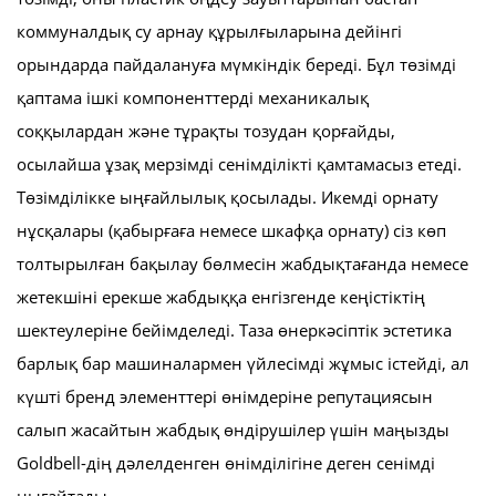
коммуналдық су арнау құрылғыларына дейінгі
орындарда пайдалануға мүмкіндік береді. Бұл төзімді
қаптама ішкі компоненттерді механикалық
соққылардан және тұрақты тозудан қорғайды,
осылайша ұзақ мерзімді сенімділікті қамтамасыз етеді.
Төзімділікке ыңғайлылық қосылады. Икемді орнату
нұсқалары (қабырғаға немесе шкафқа орнату) сіз көп
толтырылған бақылау бөлмесін жабдықтағанда немесе
жетекшіні ерекше жабдыққа енгізгенде кеңістіктің
шектеулеріне бейімделеді. Таза өнеркәсіптік эстетика
барлық бар машиналармен үйлесімді жұмыс істейді, ал
күшті бренд элементтері өнімдеріне репутациясын
салып жасайтын жабдық өндірушілер үшін маңызды
Goldbell-дің дәлелденген өнімділігіне деген сенімді
нығайтады.