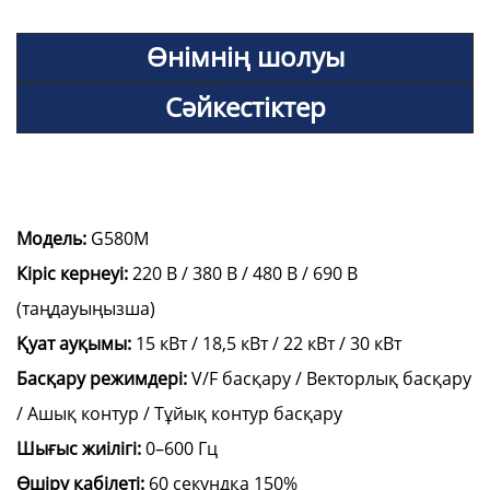
Өнімнің шолуы
Сәйкестіктер
Модель:
G580M
Кіріс кернеуі:
220 В / 380 В / 480 В / 690 В
(таңдауыңызша)
Қуат ауқымы:
15 кВт / 18,5 кВт / 22 кВт / 30 кВт
Басқару режимдері:
V/F басқару / Векторлық басқару
/ Ашық контур / Тұйық контур басқару
Шығыс жиілігі:
0–600 Гц
Өшіру қабілеті:
60 секундқа 150%