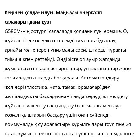
Кеңінен қолданылуы: Маңызды өнеркәсіп
салаларындағы қуат
G580M-нің әртүрлі салаларда қолданылуы ерекше. Су
жүйелерінде ол үлкен көлемді сумен жабдықтау,
арнайы және терең ұңғымалы сорғыштарды тұрақты
тиімділікпен реттейді. Өндірісте ол ауыр жағдайда
жұмыс істейтін араластырғыштар, ұнтақтағыштар және
тасымалдағыштарды басқарады. Автоматтандыру
желілері (пластика, мата, тамақ, орамалар) дәл
жылдамдықты басқаруынан пайда көреді, ал желдету
жүйелері үлкен су салқындату башнялары мен ауа
қозғалтқыштарын басқару үшін оған сүйенеді.
Коммуналдық су араластыру құрылғылары тәулігіне 24
сағат жұмыс істейтін сорғыштар үшін оның сенімділігіне