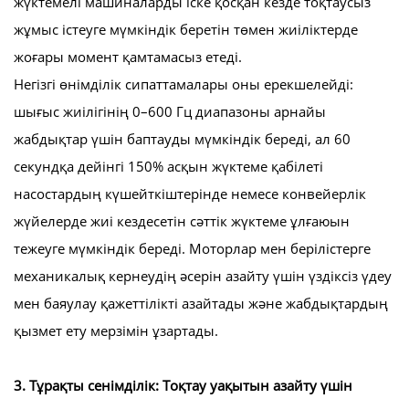
жүктемелі машиналарды іске қосқан кезде тоқтаусыз
жұмыс істеуге мүмкіндік беретін төмен жиіліктерде
жоғары момент қамтамасыз етеді.
Негізгі өнімділік сипаттамалары оны ерекшелейді:
шығыс жиілігінің 0–600 Гц диапазоны арнайы
жабдықтар үшін баптауды мүмкіндік береді, ал 60
секундқа дейінгі 150% асқын жүктеме қабілеті
насостардың күшейткіштерінде немесе конвейерлік
жүйелерде жиі кездесетін сәттік жүктеме ұлғаюын
тежеуге мүмкіндік береді. Моторлар мен берілістерге
механикалық кернеудің әсерін азайту үшін үздіксіз үдеу
мен баяулау қажеттілікті азайтады және жабдықтардың
қызмет ету мерзімін ұзартады.
3. Тұрақты сенімділік: Тоқтау уақытын азайту үшін