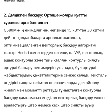
2. Дәлдікпен басқару: Орташа-жоғары қуатты
сұраныстарға бапталған
G580M-нің өнімділігінің негізінде 15 кВт-тан 30 кВт-қа
дейінгі қолданбаларға арналып жасалған,
оптимизацияланған векторлық басқару алгоритмі
жатыр. Негізгі жетектерден өзгеше, ол V/F, векторлық,
ашық контурлы және тұйықталған контурлы сияқты
әртүрлі басқару режимдерін ұсынады, бұл әртүрлі
жабдықтардың қажеттіліктеріне сәйкес келеді. Текстиль
өндірісі сияқты сезімтал операцияларда дәл айналу
жиілігі мен моментті реттеуді тұйықталған контурлы
басқару қамтамасыз етеді, ал векторлық басқару үлкен
араластырғыштар немесе кескіштер сияқты ауыр