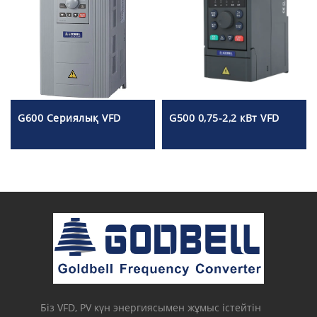
G600 Сериялық VFD
G500 0,75-2,2 кВт VFD
Біз VFD, PV күн энергиясымен жұмыс істейтін