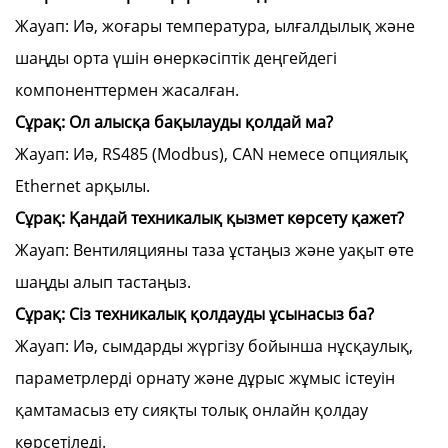
Жауап: Иә, жоғары температура, ылғалдылық және
шаңды орта үшін өнеркәсіптік деңгейдегі
компоненттермен жасалған.
Сұрақ: Ол алысқа бақылауды қолдай ма?
Жауап: Иә, RS485 (Modbus), CAN немесе опциялық
Ethernet арқылы.
Сұрақ: Қандай техникалық қызмет көрсету қажет?
Жауап: Вентиляцияны таза ұстаңыз және уақыт өте
шаңды алып тастаңыз.
Сұрақ: Сіз техникалық қолдауды ұсынасыз ба?
Жауап: Иә, сымдарды жүргізу бойынша нұсқаулық,
параметрлерді орнату және дұрыс жұмыс істеуін
қамтамасыз ету сияқты толық онлайн қолдау
көрсетіледі.