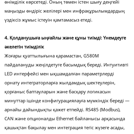
өнімділік көрсетеді. Оның төмен істен шығу деңгейі
маңызды өндіріс желілері мен инфрақұрылымдардың
үздіксіз жұмыс істеуін қамтамасыз етеді.
4. Қолданушыға ыңғайлы және құны тиімді: Үнемдеуге
әкелетін тиімділік
Жоғары қуаттылығына қарамастан, G580M
пайдалануды жеңілдетуге басымдық береді. Интуитивті
LED интерфейсі мен ықшамдалған параметрлерді
орнату интеграторларға жылдамдық шектеулерін,
қорғаныс баптауларын және басқару логикасын
минуттар ішінде конфигурациялауға мүмкіндік береді —
арнайы дайындықты қажет етпейді. RS485 (Modbus),
CAN және опционалды Ethernet байланысы арқасында
қашықтан бақылау мен интеграция тегіс жүзеге асады,