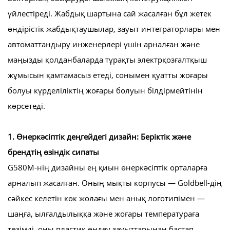
үйлестіреді. Жабдық шартына сай жасалған бұл жетек
өндірістік жабдықтаушылар, зауыт интеграторлары мен
автоматтандыру инженерлері үшін арналған және
маңызды қолданбаларда тұрақты электрқозғалтқыш
жұмысын қамтамасыз етеді, сонымен қуатты жоғары
болуы күрделіліктің жоғары болуын білдірмейтінін
көрсетеді.
1. Өнеркәсіптік деңгейдегі дизайн: Беріктік және
брендтің өзіндік сипаты
G580M-нің дизайны ең қиын өнеркәсіптік орталарға
арналып жасалған. Оның мықты корпусы — Goldbell-дің
сәйкес келетін көк жолағы мен анық логотипімен —
шаңға, ылғалдылыққа және жоғары температураға
төзімді, оны пластик өңдеу зауыттарынан бастап