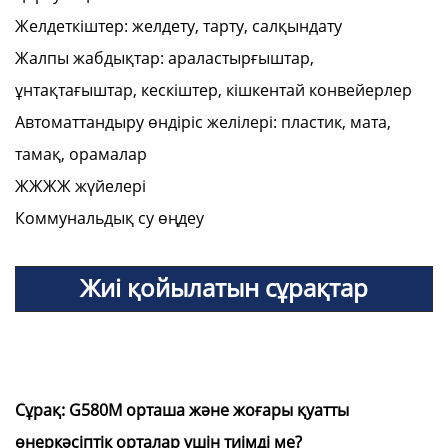
Желдеткіштер: желдету, тарту, салқындату
Жалпы жабдықтар: араластырғыштар,
ұнтақтағыштар, кескіштер, кішкентай конвейерлер
Автоматтандыру өндіріс желілері: пластик, мата,
тамақ, орамалар
ЖЖЖЖ жүйелері
Коммунальдық су өңдеу
Жиі қойылатын сұрақтар
Сұрақ: G580M орташа және жоғары қуатты
өнеркәсіптік орталар үшін тиімді ме?