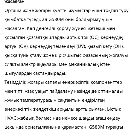
жасалған
Орташа және жоғары қуатты жұмыстар үшін тоқтап тұру
қымбатқа түседі, ал G580M оны болдырмау үшін
жасалған. Көп деңгейлі қорғау жүйесі жетекші мен
қосылған қозғалтқыштарды артық ток (OC), кернеудің
артуы (OV), кернеудің төмендеуі (UV), қызып кету (OH),
қысқа тұйықталу және кіріс/шығыс фазасының жоғалуы
сияқты электр ақаулары мен механикалық істен
шығулардан сақтандырады.
Төзімділік жоғары сапалы өнеркәсіптік компоненттер
мен тіпті ұзақ уақыт пайдалану кезінде де оптималды
жұмыс температурасын сақтайтын ендірілген
өнеркәсіптік желдеткіш арқылы арттырылған. Ыстық
HVAC жабдық бөлмесінде немесе шаңды ағаш өңдеу
цехында орнатылғанына қарамастан, G580M тұрақты