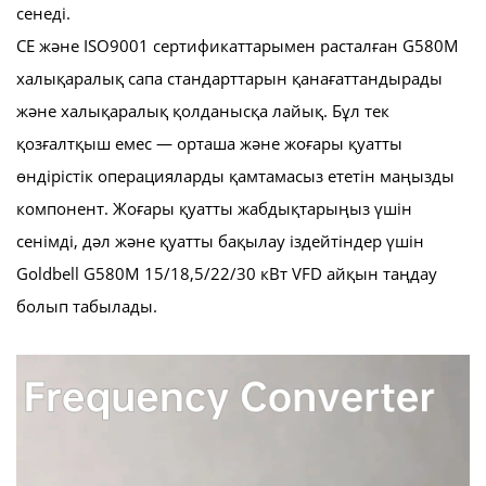
сенеді.
CE және ISO9001 сертификаттарымен расталған G580M
халықаралық сапа стандарттарын қанағаттандырады
және халықаралық қолданысқа лайық. Бұл тек
қозғалтқыш емес — орташа және жоғары қуатты
өндірістік операцияларды қамтамасыз ететін маңызды
компонент. Жоғары қуатты жабдықтарыңыз үшін
сенімді, дәл және қуатты бақылау іздейтіндер үшін
Goldbell G580M 15/18,5/22/30 кВт VFD айқын таңдау
болып табылады.