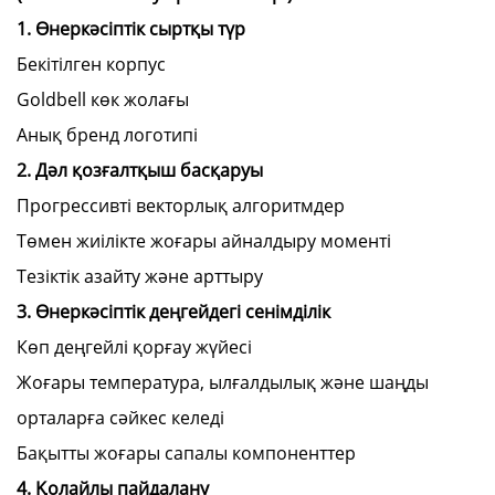
1. Өнеркәсіптік сыртқы түр
Бекітілген корпус
Goldbell көк жолағы
Анық бренд логотипі
2. Дәл қозғалтқыш басқаруы
Прогрессивті векторлық алгоритмдер
Төмен жиілікте жоғары айналдыру моменті
Тезіктік азайту және арттыру
3. Өнеркәсіптік деңгейдегі сенімділік
Көп деңгейлі қорғау жүйесі
Жоғары температура, ылғалдылық және шаңды
орталарға сәйкес келеді
Бақытты жоғары сапалы компоненттер
4. Қолайлы пайдалану