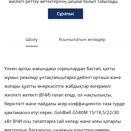
жиілікті реттеу жетектерінің шешімі болып табылады.
Сұраныс
Шолу
Ұсынылатын өнімдер
Үлкен артқы жағындағы сорғылардан бастап, қатты
жұмыс режимді ұнтақтағыштарға дейінгі орташа және
жоғары қуатты өнеркәсіптік жабдықтар өзгермелі
жиілікті жетекті (ВЧИ) талап етеді, ол нақтылықты,
беріктікті және пайдалы әсер коэффициентін таза түрде
қамтамасыз етуі керек. Goldbell G580M 15/18,5/22/30
кВт ВЧИ осы талаптарға сай келеді және алғы қатарлы
векторлық басқаруды шымжың конструкциямен