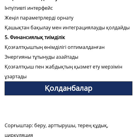
Інтүітивті интерфейс
Жеңіл параметрлерді орнату
Қашықтан бақылау мен интеграциялауды қолдайды
5. Финансиялық тиімділік
Қозғалтқыштың өнімділігі оптималданған
Энергияны тұтынуды азайтады
Қозғалтқыш пен жабдықтың қызмет ету мерзімін
ұзартады
Қолданбалар
Сорғыштар: беру, арттырушы, терең құдық,
циркуляция