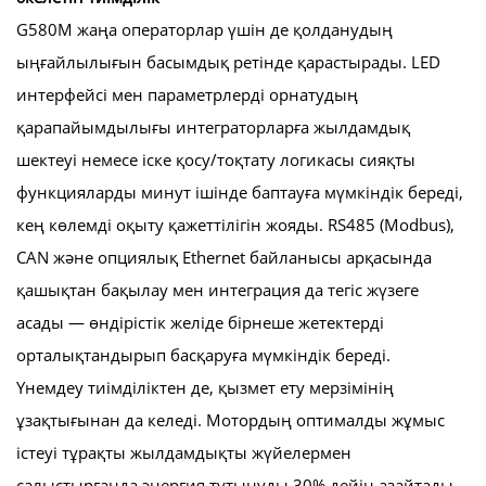
G580M жаңа операторлар үшін де қолданудың
ыңғайлылығын басымдық ретінде қарастырады. LED
интерфейсі мен параметрлерді орнатудың
қарапайымдылығы интеграторларға жылдамдық
шектеуі немесе іске қосу/тоқтату логикасы сияқты
функцияларды минут ішінде баптауға мүмкіндік береді,
кең көлемді оқыту қажеттілігін жояды. RS485 (Modbus),
CAN және опциялық Ethernet байланысы арқасында
қашықтан бақылау мен интеграция да тегіс жүзеге
асады — өндірістік желіде бірнеше жетектерді
орталықтандырып басқаруға мүмкіндік береді.
Үнемдеу тиімділіктен де, қызмет ету мерзімінің
ұзақтығынан да келеді. Мотордың оптималды жұмыс
істеуі тұрақты жылдамдықты жүйелермен
салыстырғанда энергия тұтынуды 30% дейін азайтады,