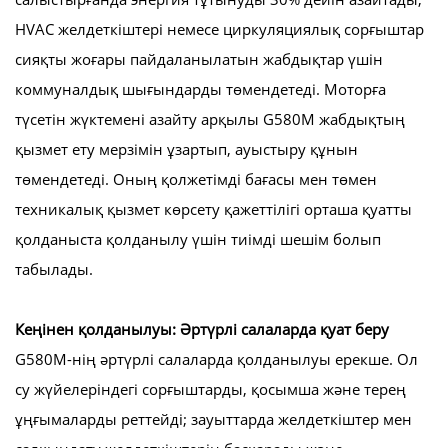
HVAC желдеткіштері немесе циркуляциялық сорғыштар
сияқты жоғары пайдаланылатын жабдықтар үшін
коммуналдық шығындарды төмендетеді. Моторға
түсетін жүктемені азайту арқылы G580M жабдықтың
қызмет ету мерзімін ұзартып, ауыстыру құнын
төмендетеді. Оның қолжетімді бағасы мен төмен
техникалық қызмет көрсету қажеттілігі орташа қуатты
қолданыста қолданылу үшін тиімді шешім болып
табылады.
Кеңінен қолданылуы: Әртүрлі салаларда қуат беру
G580M-нің әртүрлі салаларда қолданылуы ерекше. Ол
су жүйелеріндегі сорғыштарды, қосымша және терең
ұңғымаларды реттейді; зауыттарда желдеткіштер мен