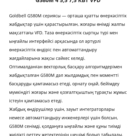
Goldbell G580M сериясы — орташа қуатты өнеркәсіптік
жабдықтар үшін қарастырылған, жоғары өнімді жалпы
мақсаттағы VFD. Таза өнеркәсіптік сыртқы түрі мен
ыңғайлы интерфейсі арқасында ол әртүрлі
өнеркәсіптік өндіріс пен автоматтандыру
жағдайларына жақсы сәйкес келеді.
Оптималданған векторлық басқару алгоритмдерімен
жабдықталған G580M дәл жылдамдық пен моментті
басқаруды қамтамасыз етеді, орнату оңай, бейімдеу
мүмкіндігі жоғары және қозғалтқыштың тұрақты жұмыс
істеуін қамтамасыз етеді.
Жабдық өндірушілер үшін, зауыт интеграторлары
немесе автоматтандыру инженерлері үшін болсын,
G580M сенімді, қолдануға ыңғайлы және құны тиімді
жиілікті реттеу жетектерінің шешімі болып табылады.