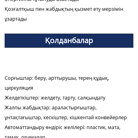
Қозғалтқыш пен жабдықтың қызмет ету мерзімін
ұзартады
Қолданбалар
Сорғыштар: беру, арттырушы, терең құдық,
циркуляция
Желдеткіштер: желдету, тарту, салқындату
Жалпы жабдықтар: араластырғыштар,
ұнтақтағыштар, кескіштер, кішкентай конвейерлер
Автоматтандыру өндіріс желілері: пластик, мата,
тамақ, орамалар