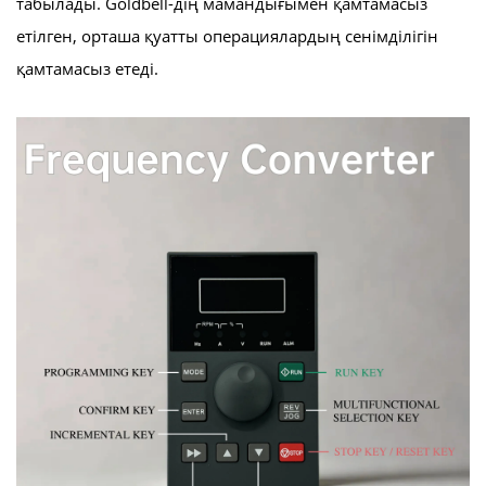
табылады. Goldbell-дің мамандығымен қамтамасыз
етілген, орташа қуатты операциялардың сенімділігін
қамтамасыз етеді.