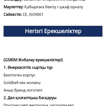
Маулеттеу:
Қабырғаға бекіту / шкаф орнату
Сәйкестік:
CE, ISO9001
Негізгі Ерекшеліктер
(G580M Жобалау ерекшеліктері)
1. Өнеркәсіптік сыртқы түр
Бекітілген корпус
Goldbell көк жолағы
Анық бренд логотипі
2. Дәл қозғалтқыш басқаруы
Прогрессивті векторлық алгоритмдер