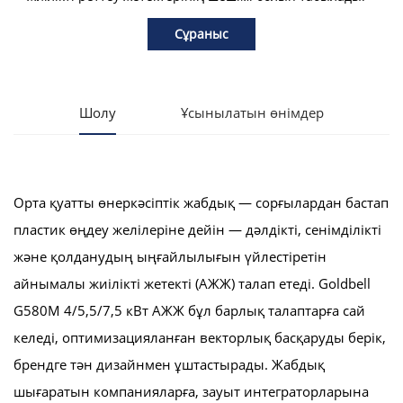
Сұраныс
Шолу
Ұсынылатын өнімдер
Орта қуатты өнеркәсіптік жабдық — сорғылардан бастап
пластик өңдеу желілеріне дейін — дәлдікті, сенімділікті
және қолданудың ыңғайлылығын үйлестіретін
айнымалы жиілікті жетекті (АЖЖ) талап етеді. Goldbell
G580M 4/5,5/7,5 кВт АЖЖ бұл барлық талаптарға сай
келеді, оптимизацияланған векторлық басқаруды берік,
брендге тән дизайнмен ұштастырады. Жабдық
шығаратын компанияларға, зауыт интеграторларына