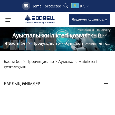
KK
[email protected]
Лездемелі сұраныс алу
Ауыспалы жиіліктегі қозғалтқыш
Басты бет
>
Продукциялар
>
Ауыспалы жиіліктегі қозғалтқыш
Басты бет >
Продукциялар
>
Ауыспалы жиіліктегі
қозғалтқыш
БАРЛЫҚ ӨНІМДЕР