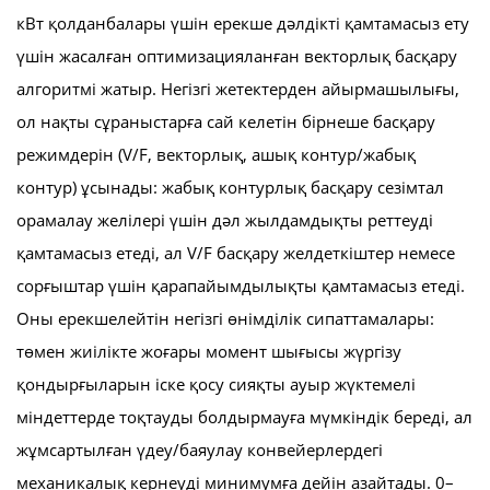
кВт қолданбалары үшін ерекше дәлдікті қамтамасыз ету
үшін жасалған оптимизацияланған векторлық басқару
алгоритмі жатыр. Негізгі жетектерден айырмашылығы,
ол нақты сұраныстарға сай келетін бірнеше басқару
режимдерін (V/F, векторлық, ашық контур/жабық
контур) ұсынады: жабық контурлық басқару сезімтал
орамалау желілері үшін дәл жылдамдықты реттеуді
қамтамасыз етеді, ал V/F басқару желдеткіштер немесе
сорғыштар үшін қарапайымдылықты қамтамасыз етеді.
Оны ерекшелейтін негізгі өнімділік сипаттамалары:
төмен жиілікте жоғары момент шығысы жүргізу
қондырғыларын іске қосу сияқты ауыр жүктемелі
міндеттерде тоқтауды болдырмауға мүмкіндік береді, ал
жұмсартылған үдеу/баяулау конвейерлердегі
механикалық кернеуді минимумға дейін азайтады. 0–