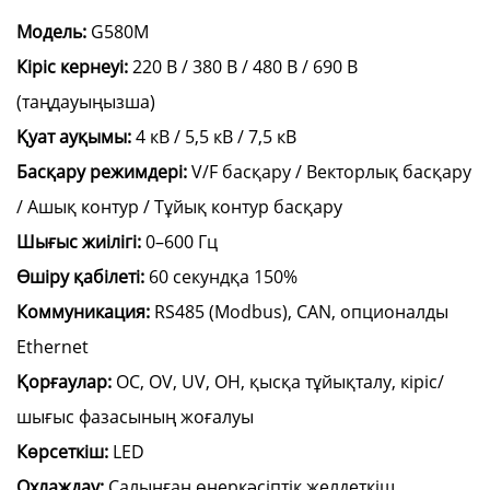
Модель:
G580M
Кіріс кернеуі:
220 В / 380 В / 480 В / 690 В
(таңдауыңызша)
Қуат ауқымы:
4 кВ / 5,5 кВ / 7,5 кВ
Басқару режимдері:
V/F басқару / Векторлық басқару
/ Ашық контур / Тұйық контур басқару
Шығыс жиілігі:
0–600 Гц
Өшіру қабілеті:
60 секундқа 150%
Коммуникация:
RS485 (Modbus), CAN, опционалды
Ethernet
Қорғаулар:
OC, OV, UV, OH, қысқа тұйықталу, кіріс/
шығыс фазасының жоғалуы
Көрсеткіш:
LED
Охлаждау:
Салынған өнеркәсіптік желдеткіш