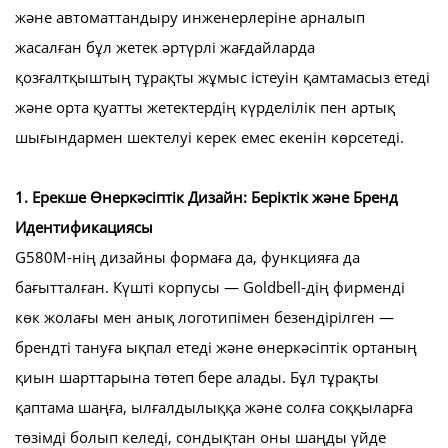
және автоматтандыру инженерлеріне арналып
жасалған бұл жетек әртүрлі жағдайларда
қозғалтқыштың тұрақты жұмыс істеуін қамтамасыз етеді
және орта қуатты жетектердің күрделілік пен артық
шығындармен шектелуі керек емес екенін көрсетеді.
1. Ерекше Өнеркәсіптік Дизайн: Беріктік және Бренд
Идентификациясы
G580M-нің дизайны формаға да, функцияға да
бағытталған. Күшті корпусы — Goldbell-дің фирменді
көк жолағы мен анық логотипімен безендірілген —
брендті тануға ықпал етеді және өнеркәсіптік ортаның
қиын шарттарына төтеп бере алады. Бұл тұрақты
қаптама шаңға, ылғалдылыққа және солға соққыларға
төзімді болып келеді, сондықтан оны шаңды үйде