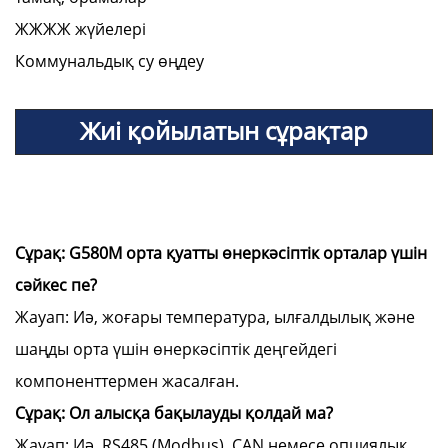
ЖЖЖЖ жүйелері
Коммунальдық су өңдеу
Жиі қойылатын сұрақтар
Сұрақ: G580M орта қуатты өнеркәсіптік орталар үшін
сәйкес пе?
Жауап: Иә, жоғары температура, ылғалдылық және
шаңды орта үшін өнеркәсіптік деңгейдегі
компоненттермен жасалған.
Сұрақ: Ол алысқа бақылауды қолдай ма?
Жауап: Иә, RS485 (Modbus), CAN немесе опциялық