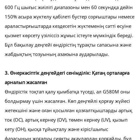
600 Гц шығыс жиілігі диапазоны мен 60 секундқа дейін
150% асыра жүктелу қабілеті бустер сорғыштары немесе
араластырғыштарда кездесетін жүктеменің сәтті өсуіне
қызмет көрсету үзіліссіз жұмыс істеуге мүмкіндік береді.
Бұл бақылау деңгейі өндірістің тұрақты сапасына және
жабдықтың тозуының азаюына аударылады.
3. Өнеркәсіптік деңгейдегі сенімділік: Қатаң орталарға
арналып жасалған
Өндірістік тоқтап қалу қымбатқа түседі, ал G580M оны
болдырмау үшін жасалған. Көп деңгейлі қорғау жүйесі
жетекшіні және оған қосылған қозғалтқыштарды артық
ток (OC), артық кернеу (OV), төмен кернеу (UV), қызып
кету (OH), қысқа тұйықталу және кіріс/шығыс
фазасының жоғалуы сияқты ақаулардан қорғайды, бұл