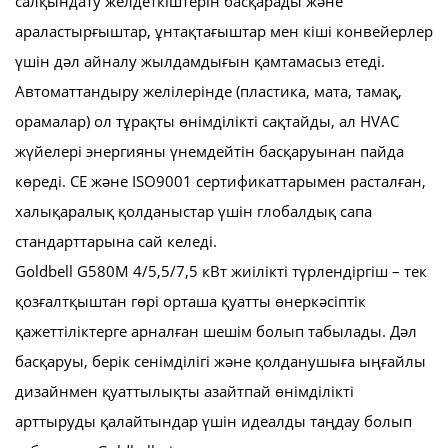
салқындату желдеткіштерін басқарады және
араластырғыштар, ұнтақтағыштар мен кіші конвейерлер
үшін дәл айналу жылдамдығын қамтамасыз етеді.
Автоматтандыру желілерінде (пластика, мата, тамақ,
орамалар) ол тұрақты өнімділікті сақтайды, ал HVAC
жүйелері энергияны үнемдейтін басқаруынан пайда
көреді. CE және ISO9001 сертификаттарымен расталған,
халықаралық қолданыстар үшін глобалдық сапа
стандарттарына сай келеді.
Goldbell G580M 4/5,5/7,5 кВт жиілікті түрлендіргіш – тек
қозғалтқыштан гөрі орташа қуатты өнеркәсіптік
қажеттіліктерге арналған шешім болып табылады. Дәл
басқаруы, берік сенімділігі және қолданушыға ыңғайлы
дизайнмен қуаттылықты азайтпай өнімділікті
арттыруды қалайтындар үшін идеалды таңдау болып