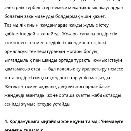
электрлік тербелістер немесе механикалық ақаулардан
болатын зақымдануды болдырмақ үшін қажет.
Төзімділік қиын жағдайларда жақсы жұмыс істеу
қабілетіне дейін кеңейеді. Жоғары сапалы өндірістік
компоненттер мен өндірістік желдеткіштің ішкі
орналасуы температураның жоғары болуы,
ылғалдылық пен шаңды ортада тұрақты жұмыс істеуін
қамтамасыз етеді — бұл қалалық су араластыру немесе
мата өндірісі сияқты қолданыстар үшін маңызды.
Жетектің төмен ақаулық деңгейі жоспарланбаған
жөндеуді азайтады және орташа қуатты жабдықтарды
сенімді жұмыс істеуде ұстайды.
4. Қолданушыға ыңғайлы және құны тиімді: Үнемдеуге
әкелетін тиімділік