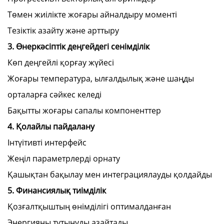
Төмен жиілікте жоғары айналдыру моменті
Тезіктік азайту және арттыру
3. Өнеркәсіптік деңгейдегі сенімділік
Көп деңгейлі қорғау жүйесі
Жоғары температура, ылғалдылық және шаңды
орталарға сәйкес келеді
Бақытты жоғары сапалы компоненттер
4. Қолайлы пайдалану
Інтүітивті интерфейс
Жеңіл параметрлерді орнату
Қашықтан бақылау мен интеграциялауды қолдайды
5. Финансиялық тиімділік
Қозғалтқыштың өнімділігі оптималданған
Энергияны тұтынуды азайтады