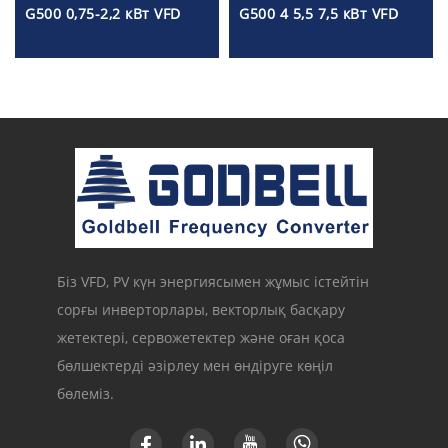
G500 0,75-2,2 кВт VFD
G500 4 5,5 7,5 кВт VFD
Біз VFD, PV күн энергиясымен жұмыс істейтін
сорғы инверторлары, векторлық басқару
жетектері, сервожетектер және оған қоса
бөлшектерді әзірлеу мен өндіруге көңіл
бөлеміз.