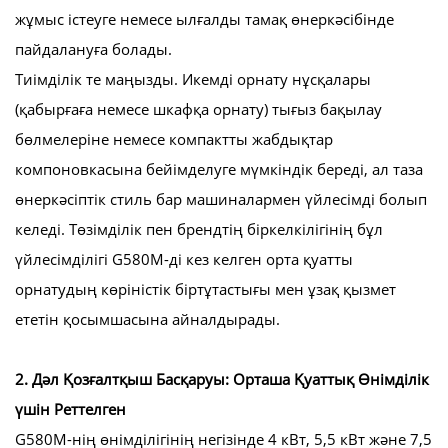
жұмыс істеуге немесе ылғалды тамақ өнеркәсібінде
пайдалануға болады.
Тиімділік те маңызды. Икемді орнату нұсқалары
(қабырғаға немесе шкафқа орнату) тығыз бақылау
бөлмелеріне немесе компактты жабдықтар
компоновкасына бейімделуге мүмкіндік береді, ал таза
өнеркәсіптік стиль бар машиналармен үйлесімді болып
келеді. Төзімділік пен брендтің біркелкілігінің бұл
үйлесімділігі G580M-ді кез келген орта қуатты
орнатудың көріністік біртұтастығы мен ұзақ қызмет
ететін қосымшасына айналдырады.
2. Дәл Қозғалтқыш Басқаруы: Орташа Қуаттық Өнімділік
үшін Реттелген
G580M-нің өнімділігінің негізінде 4 кВт, 5,5 кВт және 7,5