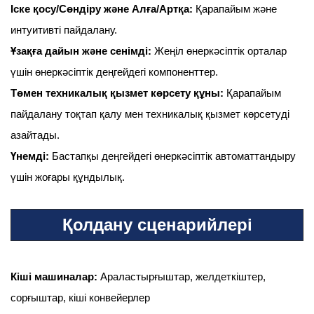
Іске қосу/Сөндіру және Алға/Артқа:
Қарапайым және
интуитивті пайдалану.
Ұзақға дайын және сенімді:
Жеңіл өнеркәсіптік орталар
үшін өнеркәсіптік деңгейдегі компоненттер.
Төмен техникалық қызмет көрсету құны:
Қарапайым
пайдалану тоқтап қалу мен техникалық қызмет көрсетуді
азайтады.
Үнемді:
Бастапқы деңгейдегі өнеркәсіптік автоматтандыру
үшін жоғары құндылық.
Қолдану сценарийлері
Кіші машиналар:
Араластырғыштар, желдеткіштер,
сорғыштар, кіші конвейерлер