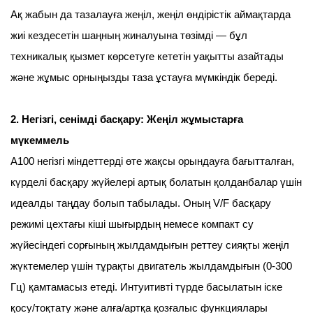
Ақ жабын да тазалауға жеңіл, жеңіл өндірістік аймақтарда
жиі кездесетін шаңның жиналуына төзімді — бұл
техникалық қызмет көрсетуге кететін уақытты азайтады
және жұмыс орныңызды таза ұстауға мүмкіндік береді.
2. Негізгі, сенімді басқару: Жеңіл жұмыстарға
мүкеммель
A100 негізгі міндеттерді өте жақсы орындауға бағытталған,
күрделі басқару жүйелері артық болатын қолданбалар үшін
идеалды таңдау болып табылады. Оның V/F басқару
режимі цехтағы кіші шығырдың немесе компакт су
жүйесіндегі сорғының жылдамдығын реттеу сияқты жеңіл
жүктемелер үшін тұрақты двигатель жылдамдығын (0-300
Гц) қамтамасыз етеді. Интуитивті түрде басылатын іске
қосу/тоқтату және алға/артқа қозғалыс функциялары