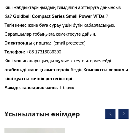
Кіші жабдықтарыңыздың тиімділігін арттыруға дайынсыз
ба?
Goldbell Compact Series Small Power VFDs
?
Тегін кеңес және баға сұрау үшін бүгін хабарласыңыз.
Сарапшылар тобыңызға көмектесуге дайын.
Электрондық пошта:
[email protected]
Телефон:
+86 17316086390
Кіші машиналарыңызды жұмыс істеуге итермелейді
стабильді және қызметкерлік
біздің
Компактты сериялы
кіші қуатты жиілік реттегіштері
.
Азімдік тапсырыс саны:
1 бірлік
Ұсынылатын өнімдер