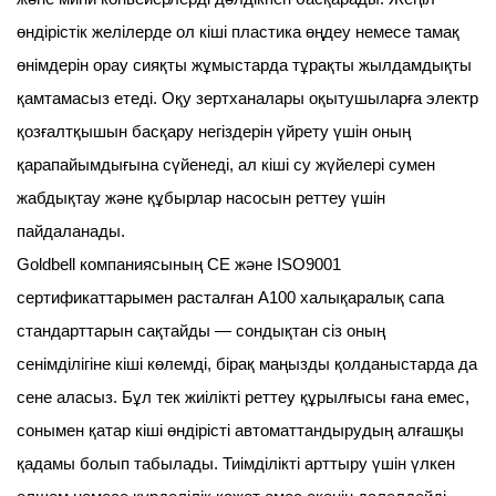
өндірістік желілерде ол кіші пластика өңдеу немесе тамақ
өнімдерін орау сияқты жұмыстарда тұрақты жылдамдықты
қамтамасыз етеді. Оқу зертханалары оқытушыларға электр
қозғалтқышын басқару негіздерін үйрету үшін оның
қарапайымдығына сүйенеді, ал кіші су жүйелері сумен
жабдықтау және құбырлар насосын реттеу үшін
пайдаланады.
Goldbell компаниясының CE және ISO9001
сертификаттарымен расталған A100 халықаралық сапа
стандарттарын сақтайды — сондықтан сіз оның
сенімділігіне кіші көлемді, бірақ маңызды қолданыстарда да
сене аласыз. Бұл тек жиілікті реттеу құрылғысы ғана емес,
сонымен қатар кіші өндірісті автоматтандырудың алғашқы
қадамы болып табылады. Тиімділікті арттыру үшін үлкен