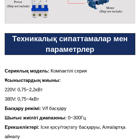
Техникалық сипаттамалар мен
параметрлер
Сериялық модель:
Компактілі серия
Ұсыныстардың жиыны:
220V: 0,75~2,2кВт
380V: 0,75~4кВт
Басқару режімі:
V/f басқару
Шығыс жиілігі диапазоны:
0~300Гц
Ерекшеліктері:
Іске қосу/тоқтату басқаруы, Алға/артқа
айналу