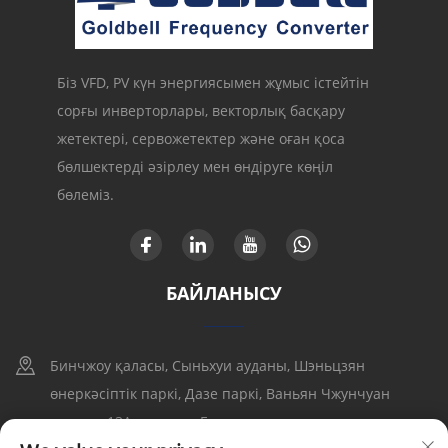
Біз VFD, PV күн энергиясымен жұмыс істейтін
сорғы инверторлары, векторлық басқару
жетектері, сервожетектер және оған қоса
бөлшектерді әзірлеу мен өндіруге көңіл
бөлеміз.
БАЙЛАНЫСУ
Бинчжоу қаласы, Сыньхуи ауданы, Шэньцзян
өнеркәсіптік паркі, Дазе паркі, Ваньян Чжунчуан
қаласы, 13А ғимарат, Гуандун провинциясы