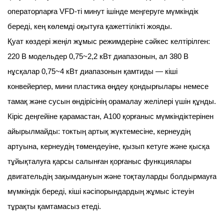
операторларға VFD-ті минут ішінде меңгеруге мүмкіндік
береді, кең көлемді оқытуға қажеттілікті жояды.
Қуат көздері жеңіл жұмыс режимдеріне сәйкес келтірілген:
220 В модельдер 0,75~2,2 кВт диапазонын, ал 380 В
нұсқалар 0,75~4 кВт диапазонын қамтиды — кіші
конвейерлер, мини пластика өңдеу қондырғылары немесе
тамақ және сусын өндірісінің орамалау желілері үшін құнды.
Кіріс деңгейіне қарамастан, A100 қорғаныс мүмкіндіктерінен
айырылмайды: токтың артық жүктемесіне, кернеудің
артуына, кернеудің төмендеуіне, қызып кетуге және қысқа
тұйықталуға қарсы салынған қорғаныс функциялары
двигательдің зақымдануын және тоқтауларды болдырмауға
мүмкіндік береді, кіші кәсіпорындардың жұмыс істеуін
тұрақты қамтамасыз етеді.