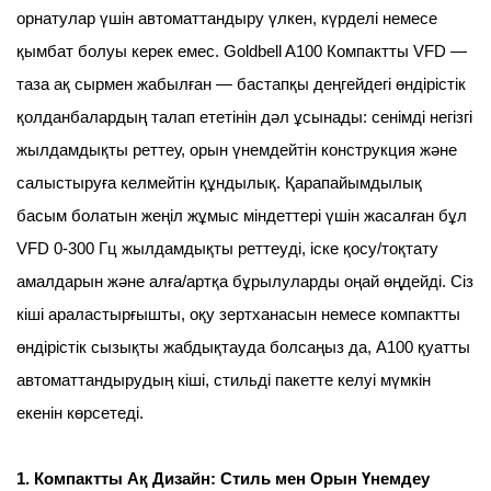
орнатулар үшін автоматтандыру үлкен, күрделі немесе
қымбат болуы керек емес. Goldbell A100 Компактты VFD —
таза ақ сырмен жабылған — бастапқы деңгейдегі өндірістік
қолданбалардың талап ететінін дәл ұсынады: сенімді негізгі
жылдамдықты реттеу, орын үнемдейтін конструкция және
салыстыруға келмейтін құндылық. Қарапайымдылық
басым болатын жеңіл жұмыс міндеттері үшін жасалған бұл
VFD 0-300 Гц жылдамдықты реттеуді, іске қосу/тоқтату
амалдарын және алға/артқа бұрылуларды оңай өңдейді. Сіз
кіші араластырғышты, оқу зертханасын немесе компактты
өндірістік сызықты жабдықтауда болсаңыз да, A100 қуатты
автоматтандырудың кіші, стильді пакетте келуі мүмкін
екенін көрсетеді.
1. Компактты Ақ Дизайн: Стиль мен Орын Үнемдеу