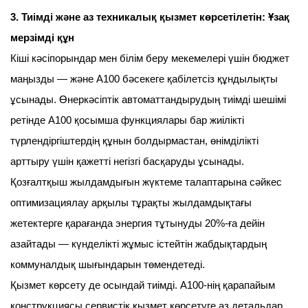
3. Тиімді және аз техникалық қызмет көрсетілетін: Ұзақ
мерзімді құн
Кіші кәсіпорындар мен білім беру мекемелері үшін бюджет
маңызды — және A100 бәсекеге қабілетсіз құндылықты
ұсынады. Өнеркәсіптік автоматтандырудың тиімді шешімі
ретінде A100 қосымша функциялары бар жиілікті
түрлендіргіштердің құнын болдырмастан, өнімділікті
арттыру үшін қажетті негізгі басқаруды ұсынады.
Қозғалтқыш жылдамдығын жүктеме талаптарына сәйкес
оптимизациялау арқылы тұрақты жылдамдықтағы
жетектерге қарағанда энергия тұтынуды 20%-ға дейін
азайтады — күнделікті жұмыс істейтін жабдықтардың
коммуналдық шығындарын төмендетеді.
Қызмет көрсету де осындай тиімді. A100-нің қарапайым
конструкциясы сервистік қызмет көрсетуге аз детальдар