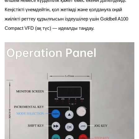
өлшем немесе күрделілік қажет емес екенін дәлелдейді.
Кеңістікті үнемдейтін, қол жетімді және қолдануға оңай
жиілікті реттеу құрылғысын іздеушілер үшін Goldbell A100
Compact VFD (ақ түс) — идеалды таңдау.