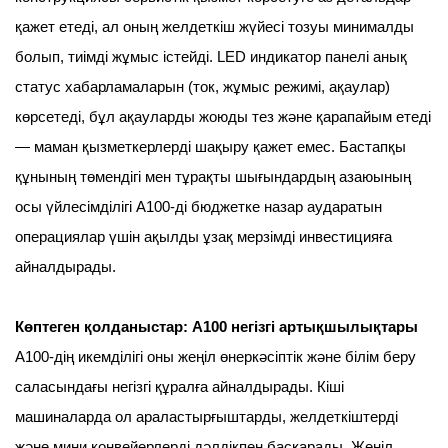
қажет етеді, ал оның желдеткіш жүйесі тозуы минималды
болып, тиімді жұмыс істейді. LED индикатор панелі анық
статус хабарламаларын (ток, жұмыс режимі, ақаулар)
көрсетеді, бұл ақауларды жоюды тез және қарапайым етеді
— маман қызметкерлерді шақыру қажет емес. Бастапқы
құнының төмендігі мен тұрақты шығындардың азаюының
осы үйлесімділігі A100-ді бюджетке назар аударатын
операциялар үшін ақылды ұзақ мерзімді инвестицияға
айналдырады.
Көптеген қолданыстар: A100 негізгі артықшылықтары
A100-дің икемділігі оны жеңіл өнеркәсіптік және білім беру
саласындағы негізгі құралға айналдырады. Кіші
машиналарда ол араластырғыштарды, желдеткіштерді
және мини конвейерлерді дәлдікпен басқарады. Жеңіл