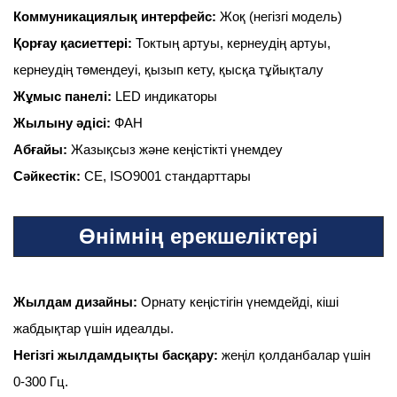
Коммуникациялық интерфейс:
Жоқ (негізгі модель)
Қорғау қасиеттері:
Токтың артуы, кернеудің артуы,
кернеудің төмендеуі, қызып кету, қысқа тұйықталу
Жұмыс панелі:
LED индикаторы
Жылыну әдісі:
ФАН
Абғайы:
Жазықсыз және кеңістікті үнемдеу
Сәйкестік:
CE, ISO9001 стандарттары
Өнімнің ерекшеліктері
Жылдам дизайны:
Орнату кеңістігін үнемдейді, кіші
жабдықтар үшін идеалды.
Негізгі жылдамдықты басқару:
жеңіл қолданбалар үшін
0-300 Гц.