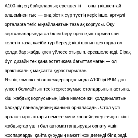
A100-нің ең байқаларлық ерекшелігі — оның кішкентай
өлшемінен тыс — өндірістік сұр түстің керісінше, әртүрлі
орталарға тегіс ыңғайланатын таза ақ корпусы. Оқу
зертханаларында ол білім беру орнатқыштарына сай
келетін таза, кәсіби түр береді; кіші шағын цехтарда ол
қолда бар жабдықпен үйлесе отырып, ерекшеленеді. Бірақ
бұл дизайн тек қана эстетикаға бағытталмаған — ол
практикалық мақсатта құрастырылған.
Өзінің компактілі өлшемдері арқасында A100 ірі ВЧИ-дан
үлкен болмайтын тесіктерге: жұмыс столдарының астына,
кіші жабдық корпусының ішіне немесе жиі қолданылатын
басқару панельдерінің жанына орналасады. Стол үсті
араластырғыштары немесе мини конвейерлер сияқты кіші
жабдықтар үшін бұл автоматтандыруды орнату үшін
жоспарларды қайта құрудың қажеті жоқ дегенді білдіреді.