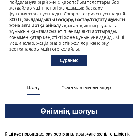
пайдалануға оңай және қарапайым талаптары бар
жағдайлар үшін негізгі жылдамдық басқару
функцияларын ұсынады. Compact сериясы ұсынады
0-
300 Гц жылдамдықты басқару, бастау/тоқтату жұмысы
және алға-артқа айналу
, қозғалтқыштың тұрақты
жұмысын қамтамасыз етіп, өнімділікті арттырады,
сонымен қатар кеңістікті және құнын үнемдейді. Кіші
машиналар, жеңіл өндірістік желілер және оқу
зертханалары үшін өте қолайлы.
Сұраныс
Шолу
Ұсынылатын өнімдер
Өнімнің шолуы
Кіші кәсіпорындар, оқу зертханалары және жеңіл өндірістік