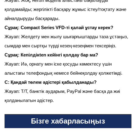
Жауап: Жоқ, негізгі модель алыстағы бақылауды
қолдамайды; жергілікті басқару жұмыс істеу/тоқтату және
айналдыруды басқарады.
Сұрақ: Compact Series VFD-ті қалай ұстау керек?
Жауап: Желдету мен жылу шығарғыштарды таза ұстаңыз,
сымдар мен сыртқы түрді кезең-кезеңімен тексеріңіз.
Сұрақ: Кепілдікten кейінгі қолдау бар ма?
Жауап: Иә, орнату мен іске қосуды көмектесу үшін
алыстағы телефондық немесе бейнеқолдау қолжетімді.
С: Қандай төлем әдістері қабылданады?
Жауап: T/T, банктік аударым, PayPal және басқа да жиі
қолданылатын әдістер.
Бізге хабарласыңыз