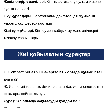
Жеңіл өндіріс желілері:
Кіші пластика өңдеу, тамақ және
сусын желілері
Оқу құралдары:
Зертханалық двигательдің жұмысын
көрсету, оқу шеберханалары
Кіші су жүйелері:
Кіші сумен жабдықтау және өнімдерді
тазалау сорғыштары
Жиі қойылатын сұрақтар
С: Compact Series VFD өнеркәсіптік ортада жұмыс істей
ала ма?
Ж: Иә, негізгі қорғаныс функциялары бар жеңіл өнеркәсіптік
орталарға сәйкес келеді.
Сұрақ: Ол алысқа бақылауды қолдай ма?