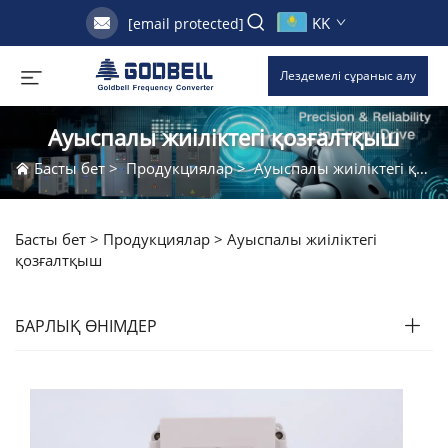
KK
[email protected]
Лездемелі сұраныс алу
Ауыспалы жиіліктегі қозғалтқыш
Басты бет
>
Продукциялар
>
Ауыспалы жиіліктегі қозғалтқыш
Басты бет >
Продукциялар
>
Ауыспалы жиіліктегі
қозғалтқыш
БАРЛЫҚ ӨНІМДЕР