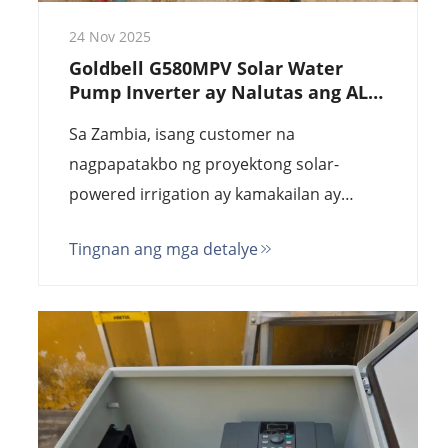
24 Nov 2025
Goldbell G580MPV Solar Water
Pump Inverter ay Nalutas ang ALS
Fault para sa Customer mula sa
Sa Zambia, isang customer na
Zambia
nagpapatakbo ng proyektong solar-
powered irrigation ay kamakailan ay
nakaranas ng hindi inaasahang hamon sa
Tingnan ang mga detalye
kanilang bagong biniling Goldbell
G580MPV 15kW solar water pump
inverter. Maagang pagkatapos ng pag-
install, paulit-ulit na ipinapakita ng
inverter ang...