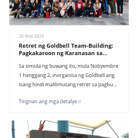
26 Nov 2025
Retret ng Goldbell Team-Building:
Pagkakaroon ng Karanasan sa
Kultura ng Yao at Pagpapalakas ng
Sa simula ng buwang ito, mula Nobyembre
Diwa ng Koponan
1 hanggang 2, inorganisa ng Goldbell ang
isang hindi malilimutang retret sa pagbuo
ng koponan para sa mga empleyado nito,
Tingnan ang mga detalye
na nagtatakda ng mahalagang yugto sa
patuloy na pagsisikap ng kumpanya na
palaguin ang isang masiglang kultura sa
korporasyon at...