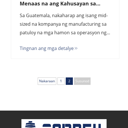
Menaas na ang Kahusayan sa
Produksyon sa Isang Pabrika sa
Sa Guatemala, nakaharap ang isang mid-
Guatemala
sized na kompanya ng manufacturing sa
patuloy na mga hamon sa operasyon ng
kanilang pabrika. Madalas na nahihirapan
Tingnan ang mga detalye
ang mga motor sa production line na
mapanatili ang matatag na bilis sa ilalim
ng iba't-ibang karga, na nagdudulot ng
hindi regular na output, kawalan ng
Nakaraan
1
2
Susunod
kahusayan sa enerhiya...