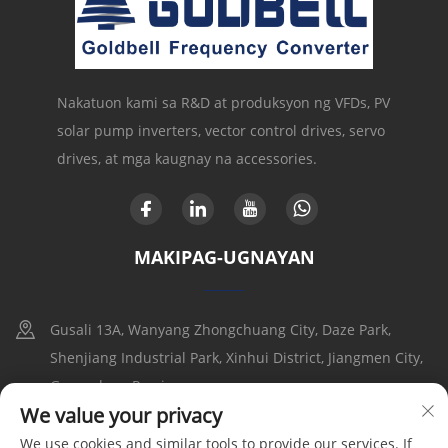
Nakatuon kami sa R&D at produksyon ng VFDs, PV
solar pump inverters, vector control drives, servo
drives, at mga kaugnay na accessories.
MAKIPAG-UGNAYAN
Gusali 13A, Wanyang Zhongchuang City, Daze Park,
Shenjiang Industrial Park, Xinhui District, Jiangmen City,
Guangdong Provice
We value your privacy
+86-17316086390
We use cookies and similar tools to provide our services. If