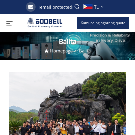
TL
[email protected]
Kumuha ng agarang quote
Balita
Homepage
>
Balita