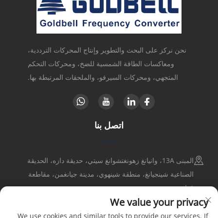
نحن نركز على البحث والتطوير وإنتاج المحركات الترددية،
ومعاكسات الطاقة الشمسية للضخ، ومحركات التحكم
المتجهي، ومحركات السيرفو، والملحقات المرتبطة بها.
اتصل بنا
المبنى 13A، وانيانغ زهونغتشوانغ سيتي، حديقة دازه، الحديقة
الصناعية شينجيانغ، منطقة شينهوي، مدينة جيانغمن، مقاطعة
قوانغدونغ
We value your privacy
+86-17316086390
We use cookies and similar tools to provide our services. If