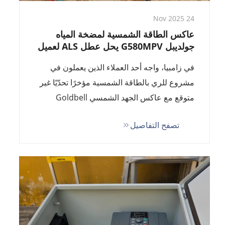
24 Nov 2025
عاكس الطاقة الشمسية لمضخة المياه
جولديبل G580MPV يحل عطل ALS لعميل
زامبي
في زامبيا، واجه أحد العملاء الذين يعملون في
مشروع للري بالطاقة الشمسية مؤخرًا تحدّيًا غير
متوقع مع عاكس الجهد الشمسي Goldbell
G580MPV بقدرة 15 كيلوواط الذي اشتراه حديثًا.
تصفح التفاصيل
بعد فترة وجيزة من التثبيت، بدأ العاكس في إظهار
خطأ بشكل متكرر ...