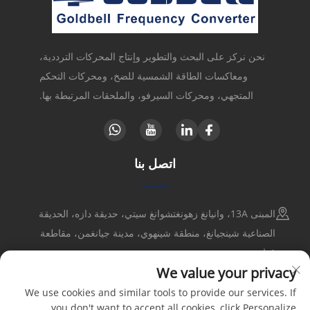
نحن نركز على البحث والتطوير وإنتاج المحركات الترددية،
ومعاكسات الطاقة الشمسية للضخ، ومحركات التحكم
المتجهي، ومحركات السيرفو، والملحقات المرتبطة بها.
اتصل بنا
المبنى 13A، وانيانغ زهونغتشوانغ سيتي، حديقة دازه، الحديقة
الصناعية شينجيانغ، منطقة شينهوي، مدينة جيانغمن، مقاطعة
قوانغدونغ
We value your privacy
+86-17316086390
We use cookies and similar tools to provide our services. If
you don't want to accept all cookies, click Personalize