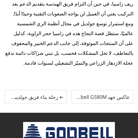
ريف زامبيا، في حين أن التزام فريق الهندسة بتقديم الدعم بعد
التركيب يعني أن العميل لن يواجه الصعوبات التقنية وحيدًا أبدًا.
ومع استمرار توسع جولديل في مجال أنظمة الري الشمسية
عالميًا، ستظل قصة النجاح هذه في زامبيا حجر الزاوية، كدليل
على أن المنتجات الموثوقة، إلى جانب الدعم الخبير والمحفوف
بالتعاطف، لا تحل المشكلات فحسب، بل تبني شراكات دائمة تدفع
عجلة الازدهار الزراعي والتميّز التشغيلي لسنوات قادمة.
عاكس جهد Goldbell G580M يعزز الكفاءة الإنتاجية في مصنع غواتيمالا
رحلة بناء فريق جولديبل: تجربة ثقافة ياو وتعزيز روح الفريق