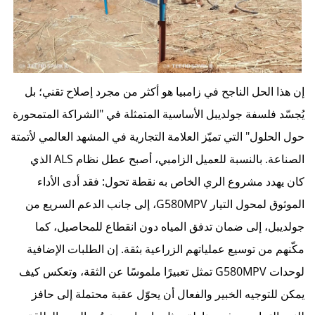
إن هذا الحل الناجح في زامبيا هو أكثر من مجرد إصلاح تقني؛ بل
يُجسّد فلسفة جولديبل الأساسية المتمثلة في "الشراكة المتمحورة
حول الحلول" التي تميّز العلامة التجارية في المشهد العالمي لأتمتة
الصناعة. بالنسبة للعميل الزامبي، أصبح عطل نظام ALS الذي
كان يهدد مشروع الري الخاص به نقطة تحول: فقد أدى الأداء
الموثوق لمحول التيار G580MPV، إلى جانب الدعم السريع من
جولديبل، إلى ضمان تدفق المياه دون انقطاع للمحاصيل، كما
مكّنهم من توسيع عملياتهم الزراعية بثقة. إن الطلبات الإضافية
لوحدات G580MPV تمثل تعبيرًا ملموسًا عن الثقة، وتعكس كيف
يمكن للتوجيه الخبير والفعال أن يحوّل عقبة محتملة إلى حافز