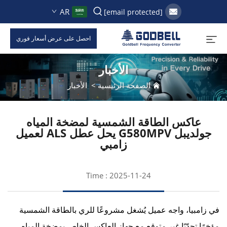
AR
[email protected]
احصل على عرض أسعار فوري
الأخبار
الصفحة الرئيسية
>
الأخبار
عاكس الطاقة الشمسية لمضخة المياه
جولديبل G580MPV يحل عطل ALS لعميل
زامبي
Time : 2025-11-24
في زامبيا، واجه عميل يُشغل مشروعًا للري بالطاقة الشمسية
مؤخرًا تحدّيًا غير متوقع مع جهاز العاكس الخاص بمضخة المياه