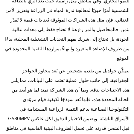
للنمو التجاري. وفي مناطق مثل زامبيا، حيث يُعد الري بالطاقة
الشمسية أمرًا حيويًا لمعالجة ندرة المياه في الزراعة وتعزيز الأمن
الغذائي، فإن مثل هذه الشراكات الموثوقة تُعد ذات قيمة لا تُقدّر
بثمن. فالمحاصيل والمزارع هنا لا تحتاج فقط إلى معدات عالية
الجودة، بل تحتاج إلى شريك يفهم التحديات التشغيلية المحلية، بدءًا
من ظروف الإضاءة المتغيرة وانتهاءً بمواردها التقنية المحدودة في
الموقع.
تتمكّن جولديل من تقديم تشخيص عن بُعد يتجاوز الحواجز
الجغرافية، إلى جانب حلول عملية تعتمد على البيانات، مما يلبي
هذه الاحتياجات بدقة. وبما أن هذه الشراكة تمتد لما هو أبعد من
الحالة المحددة هذه، فإنها تُعد نموذجًا لكيفية قيام مزوّدي
التكنولوجيا الصناعية بدعم التنمية الزراعية المستدامة في
الأسواق الناشئة. ويضمن الاختبار الدقيق لكل عاكس G580MPV
قبل الشحن قدرته على تحمل الظروف البيئية القاسية في مناطق