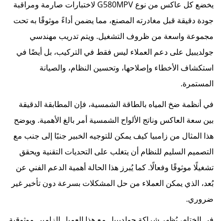
يخضع كل عاكس من نوع G580MPV لاختبارات صارمة ومراقبة
جودة دقيقة قبل مغادرته المصنع، مما يضمن أداءً موثوقًا به تحت
مجموعة واسعة من ظروف التشغيل. ويتم تدريب مهندسي
جولديبيل على دعم العملاء ليس فقط في التركيب، بل أيضًا في
استكشاف الأخطاء وإصلاحها، وتحسين النظام، والصيانة
المستمرة.
في أنظمة ضخ المياه بالطاقة الشمسية، فإن المطابقة الدقيقة
بين سعة العاكس وناتج الألواح الشمسية أمر بالغ الأهمية. ويوضح
هذا المثال من زامبيا كيف يمكن للتوجيه الخبير جنبًا إلى جنب مع
التصميم السليم للنظام أن يتغلب على التحديات التقنية ويحقق
تشغيلًا موثوقًا وفعالًا. كما يُبرز هذا الحالة أهمية الدعم الفني عن
بُعد، الذي يمكن العملاء من حل المشكلات بسرعة دون تأخير غير
ضروري.
في الختام، يُظهر شراكة جولديبيل مع هذا العميل الزامبي موثوقية