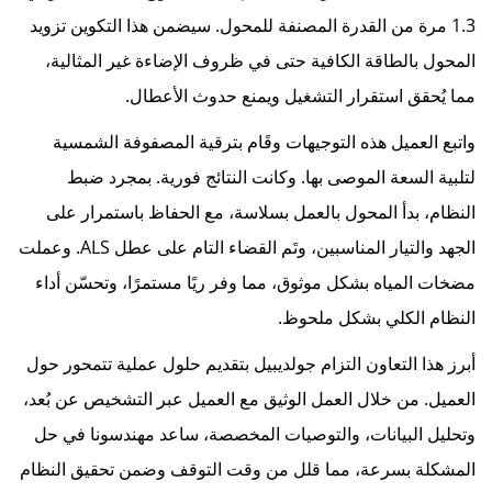
1.3 مرة من القدرة المصنفة للمحول. سيضمن هذا التكوين تزويد
المحول بالطاقة الكافية حتى في ظروف الإضاءة غير المثالية،
مما يُحقق استقرار التشغيل ويمنع حدوث الأعطال.
واتبع العميل هذه التوجيهات وقَام بترقية المصفوفة الشمسية
لتلبية السعة الموصى بها. وكانت النتائج فورية. بمجرد ضبط
النظام، بدأ المحول بالعمل بسلاسة، مع الحفاظ باستمرار على
الجهد والتيار المناسبين، وتَم القضاء التام على عطل ALS. وعملت
مضخات المياه بشكل موثوق، مما وفر ريًا مستمرًا، وتحسّن أداء
النظام الكلي بشكل ملحوظ.
أبرز هذا التعاون التزام جولديبيل بتقديم حلول عملية تتمحور حول
العميل. من خلال العمل الوثيق مع العميل عبر التشخيص عن بُعد،
وتحليل البيانات، والتوصيات المخصصة، ساعد مهندسونا في حل
المشكلة بسرعة، مما قلل من وقت التوقف وضمن تحقيق النظام