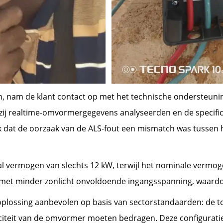
, nam de klant contact op met het technische ondersteunin
 zij realtime-omvormergegevens analyseerden en de specifi
ek dat de oorzaak van de ALS-fout een mismatch was tuss
l vermogen van slechts 12 kW, terwijl het nominale vermo
met minder zonlicht onvoldoende ingangsspanning, waardoo
plossing aanbevolen op basis van sectorstandaarden: de to
iteit van de omvormer moeten bedragen. Deze configurati