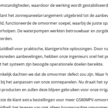
chtomstandigheden, waardoor de werking wordt gestabilisee
lant het zonnepaneelarrangement uitgebreid tot de aanbevol
eld, functioneerde de omvormer soepel, waarbij de juiste 
verholpen. De waterpompen werkten betrouwbaar en zorgden 
terden.
ldbell voor praktische, klantgerichte oplossingen. Door n
sneden aanbevelingen, hebben onze ingenieurs snel het pr
het systeem zijn beoogde operationele doelen bereikte.
ankelijk dachten we dat de omvormer defect zou zijn. Maar h
 bij het aanpassen van onze zonnepanelen. Nu draait het s
producten en zullen deze blijven gebruiken voor onze irriga
ste de klant extra bestellingen voor meer G580MPV-omvormer
ldbell: het leveren van niet alleen hoogwaardige omvormer