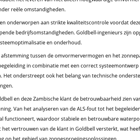
onder reële omstandigheden.
 onderworpen aan strikte kwaliteitscontrole voordat deze 
ende bedrijfsomstandigheden. Goldbell-ingenieurs zijn opg
 systeemoptimalisatie en onderhoud.
e afstemming tussen de omvormervermogen en het zonnepan
 begeleiding in combinatie met een correct systeemontwerp
n. Het onderstreept ook het belang van technische onders
ingen.
dbell en deze Zambische klant de betrouwbaarheid zien 
ng. Van het analyseren van de ALS-fout tot het begeleiden 
imaal functioneert, waardoor stabiele en betrouwbare water
het vertrouwen van de klant in Goldbell versterkt, wat heef
g op het gebied van zonnesproeiingsoplossingen.