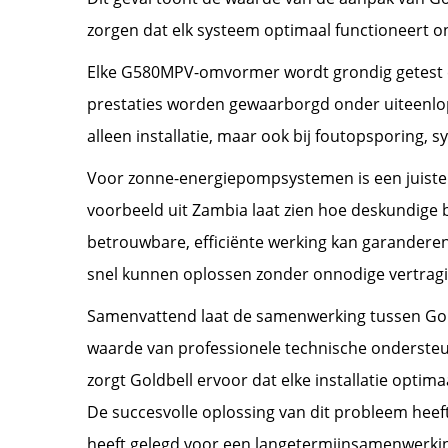
zorgen dat elk systeem optimaal functioneert 
Elke G580MPV-omvormer wordt grondig getest en
prestaties worden gewaarborgd onder uiteenlop
alleen installatie, maar ook bij foutopsporing,
Voor zonne-energiepompsystemen is een juist
voorbeeld uit Zambia laat zien hoe deskundige
betrouwbare, efficiënte werking kan garandere
snel kunnen oplossen zonder onnodige vertrag
Samenvattend laat de samenwerking tussen Gol
waarde van professionele technische ondersteuni
zorgt Goldbell ervoor dat elke installatie opt
De succesvolle oplossing van dit probleem heeft 
heeft gelegd voor een langetermijnsamenwerkin