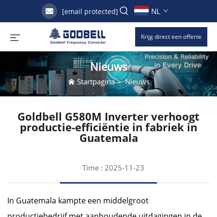
NL
[email protected]
Krijg direct een offerte
Nieuws
Startpagina
>
Nieuws
Goldbell G580M Inverter verhoogt
productie-efficiëntie in fabriek in
Guatemala
Time : 2025-11-23
In Guatemala kampte een middelgroot
productiebedrijf met aanhoudende uitdagingen in de