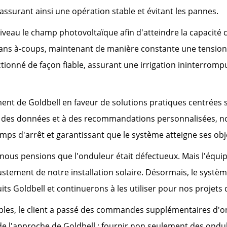
assurant ainsi une opération stable et évitant les pannes.
iveau le champ photovoltaïque afin d'atteindre la capacité 
 sans à-coups, maintenant de manière constante une tension
tionné de façon fiable, assurant une irrigation ininterromp
nt de Goldbell en faveur de solutions pratiques centrées sur
lyse des données et à des recommandations personnalisées, 
mps d'arrêt et garantissant que le système atteigne ses obj
t, nous pensions que l'onduleur était défectueux. Mais l'équ
justement de notre installation solaire. Désormais, le syst
ts Goldbell et continuerons à les utiliser pour nos projets d
les, le client a passé des commandes supplémentaires d'o
ur de l'approche de Goldbell : fournir non seulement des ondu