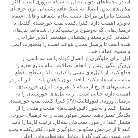
آن در محیط‌های بدون اتصال به شبکه ضروری است. اکثر
مکان‌های بدون اتصال به شبکه فاقد پشتیبانی برق حرفه‌ای
هستند؛ بنابراین مراحل نصب ساده، شفاف و قابل اعتماد
به‌ویژه اهمیت دارد. کنترل‌کننده پمپ خورشیدی گلدبل با
ترمینال‌هایی که به‌وضوح برچسب‌گذاری شده‌اند، پنل‌های
عملیاتی کاربرپسند و پشتیبانی مهندسی آنلاین طراحی
شده است تا پرسنل محلی بتوانند نصب را به‌صورت ایمن
و صحیح انجام دهند.
اول، برای جلوگیری از اتصال کوتاه یا صدمه ناشی از
برق‌گرفتگی، پیش از انجام اتصالات، تمام منابع تغذیه را
قطع کنید. از کابل‌های مسی با کیفیت بالا و سطح مقطع
مناسب استفاده کنید تا افت توان کاهش یابد — این امر در
سیستم‌های خارج از شبکه که هر وات انرژی خورشیدی
اهمیت دارد، حیاتی است. آرایه پنل‌های خورشیدی را به
ترمینال ورودی فتوولتائیک (PV) کنترل‌کننده پمپ خورشیدی
متصل کنید و به‌طور دقیق قطب‌های مثبت و منفی را از
یکدیگر تمییز دهید. سپس موتور پمپ را به ترمینال خروجی
متصل کنید؛ در مورد پمپ‌های سه‌فاز، ترتیب فازها را تأیید
کنید تا از چرخش معکوس جلوگیری شود. کنترل‌کننده پمپ
خورشیدی شرکت گلدبل شامل محافظت‌های داخلی