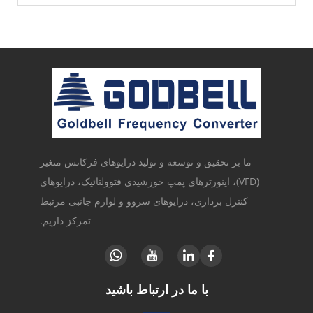
ما بر تحقیق و توسعه و تولید درایوهای فرکانس متغیر
(VFD)، اینورترهای پمپ خورشیدی فتوولتائیک، درایوهای
کنترل برداری، درایوهای سروو و لوازم جانبی مرتبط
تمرکز داریم.
با ما در ارتباط باشید