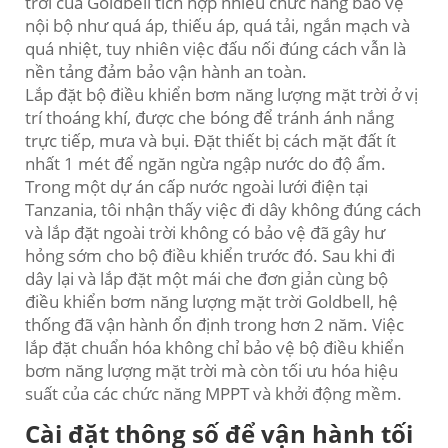
trời của Goldbell tích hợp nhiều chức năng bảo vệ
nội bộ như quá áp, thiếu áp, quá tải, ngắn mạch và
quá nhiệt, tuy nhiên việc đấu nối đúng cách vẫn là
nền tảng đảm bảo vận hành an toàn.
Lắp đặt bộ điều khiển bơm năng lượng mặt trời ở vị
trí thoáng khí, được che bóng để tránh ánh nắng
trực tiếp, mưa và bụi. Đặt thiết bị cách mặt đất ít
nhất 1 mét để ngăn ngừa ngập nước do độ ẩm.
Trong một dự án cấp nước ngoài lưới điện tại
Tanzania, tôi nhận thấy việc đi dây không đúng cách
và lắp đặt ngoài trời không có bảo vệ đã gây hư
hỏng sớm cho bộ điều khiển trước đó. Sau khi đi
dây lại và lắp đặt một mái che đơn giản cùng bộ
điều khiển bơm năng lượng mặt trời Goldbell, hệ
thống đã vận hành ổn định trong hơn 2 năm. Việc
lắp đặt chuẩn hóa không chỉ bảo vệ bộ điều khiển
bơm năng lượng mặt trời mà còn tối ưu hóa hiệu
suất của các chức năng MPPT và khởi động mềm.
Cài đặt thông số để vận hành tối