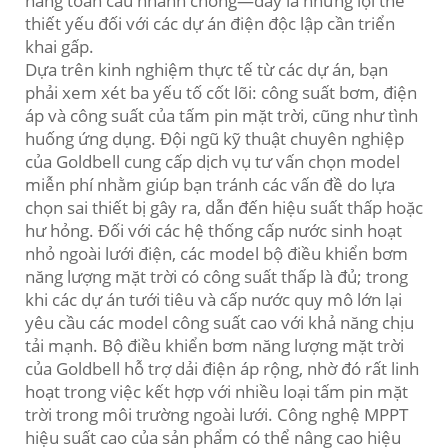
hàng toàn cầu nhanh chóng—đây là những lợi thế
thiết yếu đối với các dự án điện độc lập cần triển
khai gấp.
Dựa trên kinh nghiệm thực tế từ các dự án, bạn
phải xem xét ba yếu tố cốt lõi: công suất bơm, điện
áp và công suất của tấm pin mặt trời, cũng như tình
huống ứng dụng. Đội ngũ kỹ thuật chuyên nghiệp
của Goldbell cung cấp dịch vụ tư vấn chọn model
miễn phí nhằm giúp bạn tránh các vấn đề do lựa
chọn sai thiết bị gây ra, dẫn đến hiệu suất thấp hoặc
hư hỏng. Đối với các hệ thống cấp nước sinh hoạt
nhỏ ngoài lưới điện, các model bộ điều khiển bơm
năng lượng mặt trời có công suất thấp là đủ; trong
khi các dự án tưới tiêu và cấp nước quy mô lớn lại
yêu cầu các model công suất cao với khả năng chịu
tải mạnh. Bộ điều khiển bơm năng lượng mặt trời
của Goldbell hỗ trợ dải điện áp rộng, nhờ đó rất linh
hoạt trong việc kết hợp với nhiều loại tấm pin mặt
trời trong môi trường ngoài lưới. Công nghệ MPPT
hiệu suất cao của sản phẩm có thể nâng cao hiệu