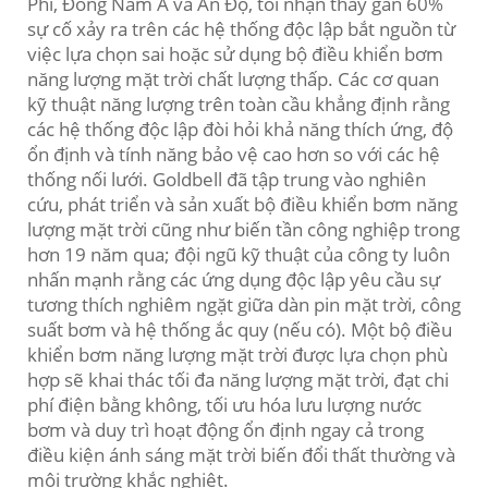
Phi, Đông Nam Á và Ấn Độ, tôi nhận thấy gần 60%
sự cố xảy ra trên các hệ thống độc lập bắt nguồn từ
việc lựa chọn sai hoặc sử dụng bộ điều khiển bơm
năng lượng mặt trời chất lượng thấp. Các cơ quan
kỹ thuật năng lượng trên toàn cầu khẳng định rằng
các hệ thống độc lập đòi hỏi khả năng thích ứng, độ
ổn định và tính năng bảo vệ cao hơn so với các hệ
thống nối lưới. Goldbell đã tập trung vào nghiên
cứu, phát triển và sản xuất bộ điều khiển bơm năng
lượng mặt trời cũng như biến tần công nghiệp trong
hơn 19 năm qua; đội ngũ kỹ thuật của công ty luôn
nhấn mạnh rằng các ứng dụng độc lập yêu cầu sự
tương thích nghiêm ngặt giữa dàn pin mặt trời, công
suất bơm và hệ thống ắc quy (nếu có). Một bộ điều
khiển bơm năng lượng mặt trời được lựa chọn phù
hợp sẽ khai thác tối đa năng lượng mặt trời, đạt chi
phí điện bằng không, tối ưu hóa lưu lượng nước
bơm và duy trì hoạt động ổn định ngay cả trong
điều kiện ánh sáng mặt trời biến đổi thất thường và
môi trường khắc nghiệt.