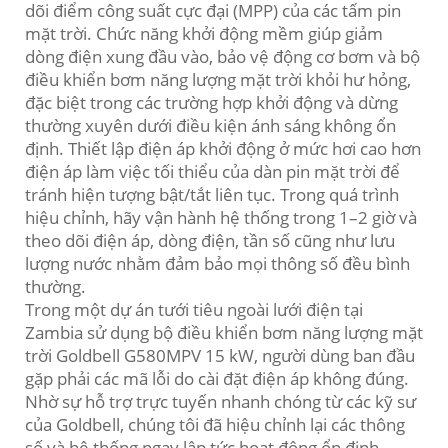
dõi điểm công suất cực đại (MPP) của các tấm pin
mặt trời. Chức năng khởi động mềm giúp giảm
dòng điện xung đầu vào, bảo vệ động cơ bơm và bộ
điều khiển bơm năng lượng mặt trời khỏi hư hỏng,
đặc biệt trong các trường hợp khởi động và dừng
thường xuyên dưới điều kiện ánh sáng không ổn
định. Thiết lập điện áp khởi động ở mức hơi cao hơn
điện áp làm việc tối thiểu của dàn pin mặt trời để
tránh hiện tượng bật/tắt liên tục. Trong quá trình
hiệu chỉnh, hãy vận hành hệ thống trong 1–2 giờ và
theo dõi điện áp, dòng điện, tần số cũng như lưu
lượng nước nhằm đảm bảo mọi thông số đều bình
thường.
Trong một dự án tưới tiêu ngoài lưới điện tại
Zambia sử dụng bộ điều khiển bơm năng lượng mặt
trời Goldbell G580MPV 15 kW, người dùng ban đầu
gặp phải các mã lỗi do cài đặt điện áp không đúng.
Nhờ sự hỗ trợ trực tuyến nhanh chóng từ các kỹ sư
của Goldbell, chúng tôi đã hiệu chỉnh lại các thông
số và hệ thống ngay lập tức hoạt động ổn định.