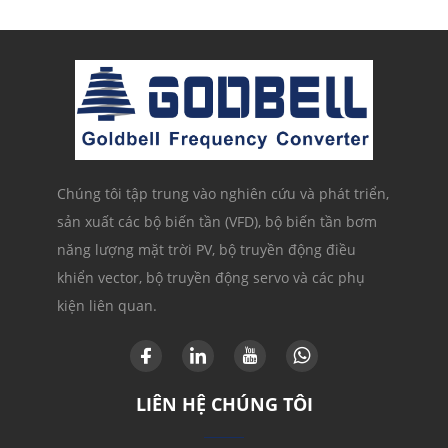
Chúng tôi tập trung vào nghiên cứu và phát triển,
sản xuất các bộ biến tần (VFD), bộ biến tần bơm
năng lượng mặt trời PV, bộ truyền động điều
khiển vector, bộ truyền động servo và các phụ
kiện liên quan.
LIÊN HỆ CHÚNG TÔI