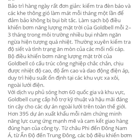
Bảo trì hàng ngày rất đơn giản: kiểm tra đèn báo và
các khe thông gió làm mát mỗi tháng một lần để
đảm bảo không bị bụi bít tắc. Làm sạch bộ điều
khiển bơm năng lượng mặt trời của Goldbell mỗi 2–
3 tháng trong môi trường nhiều bụi nhằm ngăn
ngừa hiện tượng quá nhiệt. Thường xuyên kiểm tra
độ siết và tình trạng ăn mòn của các mối nối cáp.
Bộ điều khiển bơm năng lượng mặt trời của
Goldbell có cấu trúc công nghiệp chắc chắn, chịu
được nhiệt độ cao, độ ẩm cao và dao động điện áp,
duy trì hiệu suất ổn định tại các khu vực xa xôi,
ngoài lưới điện.
Với dịch vụ phủ sóng hơn 60 quốc gia và khu vực,
Goldbell cung cấp hỗ trợ kỹ thuật và hậu mãi đáng
tin cậy cho các dự án ngoài lưới trên toàn thế giới.
Hơn 395 dự án xuất khẩu mỗi năm chứng minh
năng lực cung ứng mạnh mẽ và cam kết giao hàng
đúng hạn của công ty. Từ châu Phi đến Đông Nam
Á, từ Ấn Độ đến Trung Đông, các bộ điều khiển bơm