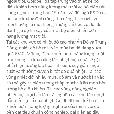
ngoài trời. Goldbell đã tập trung vào thiết kế bộ
điều khiển bơm năng lượng mặt trời và bộ biến tần
công nghiệp trong hơn 19 năm, và đội ngũ R&D của
họ luôn khẳng định rằng khả năng thích nghi với
môi trường là một trong những chỉ tiêu cốt lõi để
đánh giá độ tin cậy của một bộ điều khiển bơm
năng lượng mặt trời.
Tại các khu vực có nhiệt độ cao như Ấn Độ và Trung
Đông, nhiệt độ bề mặt vào mùa hè dễ dàng vượt
quá 65°C. Một bộ điều khiển bơm năng lượng mặt
trời không có khả năng tản nhiệt hiệu quả sẽ gặp
phải hiện tượng lão hóa linh kiện, suy giảm hiệu
suất và thường xuyên bị tắt do quá nhiệt. Tại các
vùng nhiệt đới nhiều mưa, độ ẩm và nước bắn vào
có thể gây ra hiện tượng chập mạch và ăn mòn bên
trong bộ điều khiển. Tại các vùng nông nghiệp
nhiều bụi, bụi bẩn làm tắc nghẽn các khe tản nhiệt
dẫn đến sự cố quá nhiệt. Goldbell thiết kế bộ điều
khiển bơm năng lượng mặt trời của mình với độ
bền đạt tiêu chuẩn công nghiệp, dải điện áp đầu