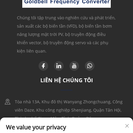
Chúng tôi tập trung vào nghiên cứu và phát triển,
sản xuất các bộ biến tần (VFD), bộ biến tần bơm
năng lượng mặt trời PV, bộ truyền động điều
khiển vector, bộ truyền động servo và các phụ
kiện liên quan.
LIÊN HỆ CHÚNG TÔI
Tòa nhà 13A, Khu đô thị Wanyang Zhongchuang, Công
viên Daze, Khu công nghiệp Shenjiang, Quận Tân Hội,
Thành phố Giang Môn, Tỉnh Quảng Đông
We value your privacy
+86-17316086390