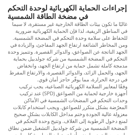
إجراءات الحماية الكهربائية لوحدة التحكم
في مضخة الطاقة الشمسية
غالبًا ما تكون بيئات الطاقة الخارجية غير مستقرة، لا سيما
في المناطق الريفية، لذا فإن الحماية الكهربائية ضرورية
للحفاظ على سلامة وحدة التحكم في المضخة الشمسية.
ومن المخاطر الشائعة ارتفاع الجهد المفاجئ، والزيادة في
الجهد الناتجة عن الصواعق، والدوائر القصيرة. وتتميز وحدة
التحكم في المضخة الشمسية من شركة جولدبيل بحماية
مدمجة كاملة تشمل حماية من ارتفاع الجهد، وانخفاض
الجهد، والحمل الزائد، والدوائر القصيرة، والارتفاع المفرط
في درجة الحرارة، مما يوفّر حاجز أمان قوي.
وفقًا لمعايير السلامة الكهربائية الصناعية، يجب تركيب
أجهزة خارجية لحماية من الصواعق (SPD) عند تركيب
وحدات التحكم في المضخات الشمسية في الأماكن
المعرّضة بشكل متكرر للصواعق. ويجب استخدام كابلات
معزولة عالية الجودة وختم مداخل الكابلات بشكلٍ صحيح
لمنع دخول الرطوبة إلى الغلاف. وتتيح وحدة التحكم في
المضخة الشمسية من شركة جولدبيل التشغيل ضمن نطاق
واسع من الجهد، ما يعني أنها تستطيع العمل بشكل طبيعي