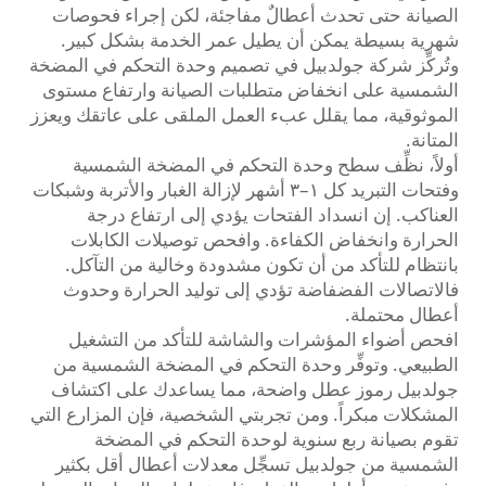
الصيانة حتى تحدث أعطالٌ مفاجئة، لكن إجراء فحوصات
شهرية بسيطة يمكن أن يطيل عمر الخدمة بشكل كبير.
وتُركِّز شركة جولدبيل في تصميم وحدة التحكم في المضخة
الشمسية على انخفاض متطلبات الصيانة وارتفاع مستوى
الموثوقية، مما يقلل عبء العمل الملقى على عاتقك ويعزز
المتانة.
أولاً، نظِّف سطح وحدة التحكم في المضخة الشمسية
وفتحات التبريد كل ١–٣ أشهر لإزالة الغبار والأتربة وشبكات
العناكب. إن انسداد الفتحات يؤدي إلى ارتفاع درجة
الحرارة وانخفاض الكفاءة. وافحص توصيلات الكابلات
بانتظام للتأكد من أن تكون مشدودة وخالية من التآكل.
فالاتصالات الفضفاضة تؤدي إلى توليد الحرارة وحدوث
أعطال محتملة.
افحص أضواء المؤشرات والشاشة للتأكد من التشغيل
الطبيعي. وتوفِّر وحدة التحكم في المضخة الشمسية من
جولدبيل رموز عطل واضحة، مما يساعدك على اكتشاف
المشكلات مبكراً. ومن تجربتي الشخصية، فإن المزارع التي
تقوم بصيانة ربع سنوية لوحدة التحكم في المضخة
الشمسية من جولدبيل تسجِّل معدلات أعطال أقل بكثير