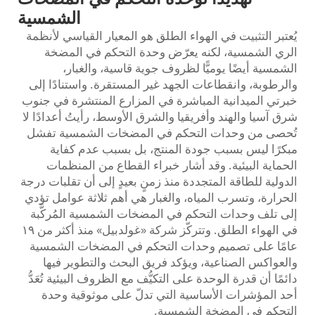
الشمسية
يُعتبر التثبيت في الهواء الطلق هو المعيار القياسي لأنظمة
الري الشمسية، لكنه يعرّض وحدة التحكم في المضخة
الشمسية أيضًا يوميًّا لظروف جوية قاسية، والغبار،
والرطوبة، وانقطاعات الجهد غير المستقرة. واستنادًا إلى
خبرتي الميدانية المباشرة في المزارع المنتشرة في جنوب
شرق آسيا والهند وأفريقيا والشرق الأوسط، رأيتُ أعدادًا لا
تُحصى من وحدات التحكم في المضخات الشمسية تفشل
مبكرًا ليس بسبب جودة المنتج، بل بسبب عدم كفاية
الحماية البيئية. وقد أشار خبراء القطاع من المنظمات
الدولية للطاقة المتجددة منذ زمنٍ بعيدٍ إلى أن تقلبات درجة
الحرارة، وتسرب المياه، والغبار هي أهم ثلاثة عوامل تؤدي
إلى تلف وحدات التحكم في المضخات الشمسية المُركَّبة
في الهواء الطلق. وتتركّز شركة «غولدبيل» منذ أكثر من ١٩
عامًا على تصميم وحدات التحكم في المضخات الشمسية
والعواكس الصناعية، ويؤكد فريق البحث والتطوير فيها
دائمًا أن قدرة الوحدة على التكيُّف مع الظروف البيئية تُعَدُّ
أحد المؤشرات الأساسية التي تدلّ على موثوقية وحدة
التحكم في المضخة الشمسية.