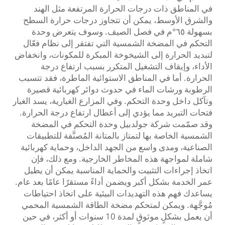
في المناطق ذات درجات الحرارة المرتفعة مثل الهند
والشرق الأوسط، يمكن أن تتجاوز درجات حرارة السطح
بسهولة ٦٥°م في فصل الصيف. وسوف يتعرض وحدة
التحكم في المضخة الشمسية التي تفتقر إلى نظام فعّال
لتبديد الحرارة إلى الشيخوخة المبكرة للمكونات، وانخفاض
الأداء، وإيقاف التشغيل المتكرر بسبب ارتفاع درجة
الحرارة. أما في المناطق الاستوائية الماطرة، فقد تتسبب
الرطوبة ورشات الماء في حدوث دوائر كهربائية قصيرة
وتآكل داخل وحدة التحكم. وفي المزارع الغبارية، يسد الغبار
فتحات التبريد مما يؤدي إلى أعطال ارتفاع درجة الحرارة.
وقد صمّمت شركة جولدبيل وحدة التحكم في المضخة
الشمسية الخاصة بها لتمتاز بالمتانة المُصنَّفة للتطبيقات
الصناعية، ومدى واسع من الجهد الداخل، وحماية كهربائية
شاملة لمواجهة هذه المخاطر الخارجية. ومع ذلك، فإن
اتخاذ إجراءات التثبيت والحماية المناسبة يمكن أن يطيل
عمر الخدمة بشكل أكبر ويضمن أداءً مستقرًا عامًا بعد عام.
يساعدك فهم هذه التهديدات البيئية على اتخاذ احتياطات
مُوجَّهة. ويمكن لمتحكم مضخة الطاقة الشمسية المحمي
أن يعمل بشكلٍ موثوقٍ لمدة 10 سنوات أو أكثر، في حين