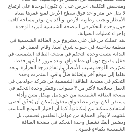
ومنخفض التكلفة. احرص على أن تكون الوحدة على ارتفاع
لا يقل عن متر واحد فوق سطح الأرض لمنع غمرها بمياه
الأمطار وتجنب رطوبة الأرض. وتأكد من توفر مساحة كافية
حول وحدة التحكم في المضخة الشمسية لتبريد الوحدة
وإجراء عمليات الصيانة.
لقد عملتُ من قبل على مشروع لري الطاقة الشمسية في
منطقة ساحلية في جنوب شرق آسيا. وقام العميل في
البداية بتثبيت وحدة التحكم في مضخة الطاقة الشمسية في
حقل مفتوح دون أي غطاء واقٍ. وبعد مرور ٤ أشهر فقط،
تضرّرت اللوحة بسبب الأمطار وارتفاع درجة الحرارة. وبعد
نقلها إلى موقع آخر وإضافة ظلٍّ واقيٍ، استمرت وحدة
التحكم في مضخة الطاقة الشمسية من شركة جولدبيل في
العمل بسلاسة لأكثر من ٣ سنوات. وتتميّز وحدة التحكم في
مضخة الطاقة الشمسية من جولدبيل بهيكل متين وأداء
مستقر، لكن توفير غطاء واقٍ معقول يُمكن أن يُحقّق أقصى
استفادة ممكنة من إمكاناتها. كما أن اختيار الموقع المناسب
للتثبيت لا يوفّر الحماية من عوامل الطقس فحسب، بل
ويضمن أيضًا تشغيل وحدة التحكم في مضخة الطاقة
الشمسية بكفاءةٍ قصوى.