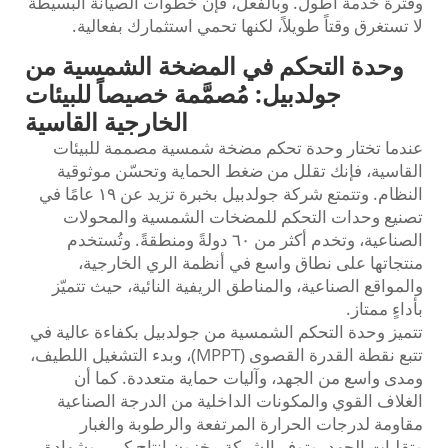
وفترة خدمة أطول. وبالفعل، فإن خطوات الصيانة البسيطة
لا تستغرق وقتاً طويلاً، لكنها تحمي استثمارك بفعالية.
وحدة التحكم في المضخة الشمسية من
جولدبيل: مُصمَّمة خصيصاً للبيئات
الخارجية القاسية
عندما تختار وحدة تحكم مضخة شمسية مصممة للبيئات
القاسية، فإنك تقلل من ضغط الحماية وتحسّن موثوقية
النظام. وتتمتع شركة جولدبيل بخبرة تزيد عن ١٩ عامًا في
تصنيع وحدات التحكم للمضخات الشمسية والمحولات
الصناعية، وتخدم أكثر من ٦٠ دولةً ومنطقةً. وتُستخدم
منتجاتها على نطاق واسع في أنظمة الري الخارجية،
والمواقع الصناعية، والمناطق الريفية النائية، حيث تتميّز
بأداءٍ ممتاز.
تتميز وحدة التحكم الشمسية من جولدبيل بكفاءة عالية في
تتبع نقطة القدرة القصوى (MPPT)، وبدء التشغيل اللطيف،
ومدى واسع من الجهد، وآليات حماية متعددة. كما أن
الغلاف القوي والمكونات الداخلية من الدرجة الصناعية
مقاومة لدرجات الحرارة المرتفعة والرطوبة والغبار
وتقلبات الجهد. وتوفر الشركة مخزون إنتاج كبير، وشهادة