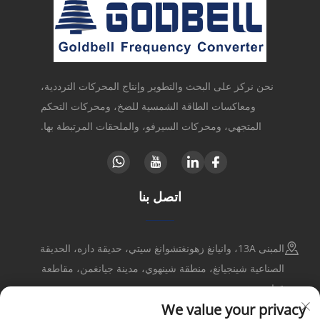
نحن نركز على البحث والتطوير وإنتاج المحركات الترددية،
ومعاكسات الطاقة الشمسية للضخ، ومحركات التحكم
المتجهي، ومحركات السيرفو، والملحقات المرتبطة بها.
اتصل بنا
المبنى 13A، وانيانغ زهونغتشوانغ سيتي، حديقة دازه، الحديقة
الصناعية شينجيانغ، منطقة شينهوي، مدينة جيانغمن، مقاطعة
قوانغدونغ
We value your privacy