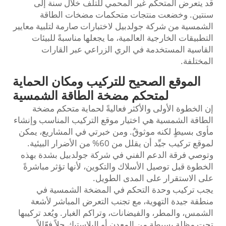
قد يتعرض المتحكم غير المحمي للتلف خلال سنة إلى
سنتين. وخضعت منتجات متحكمات مضخات الطاقة
الشمسية من شركة جولدبيل لاختبارات صارمة لتلبية معايير
التطبيقات الخارجية العالمية، ما يجعلها مناسبةً للبيئات
القاسية المستخدمة في الري الزراعي عبر القارات
المختلفة.
الموقع الصحيح للتركيب ومكان الحماية
لمتحكم مضخة الطاقة الشمسية
إن الخطوة الأولى والأكثر فعاليةً لحماية متحكم مضخة
الطاقة الشمسية هي اختيار موقع التركيب المناسب وإنشاء
مأوى بسيطٍ لكنه موثوقٌ. ومن خبرتي في المشاريع، يمكن
لموقع تركيب جيِّد أن يقلل من 60% من الأضرار البيئية.
وتوصي فرقة الدعم الفني في شركة جولدبيل بشدة بهذه
الخطوة قبل توصيل الأسلاك والتكوين، لأنها تؤثر مباشرةً
على الاستقرار على المدى الطويل.
يجب تركيب وحدة التحكم في المضخة الشمسية في
منطقة جيدة التهوية، مع تجنب التعرض المباشر لأشعة
الشمس، والمطر، والفيضانات، وتراكم الغبار. ويُعد تركيبها
تحت مظلة بسيطة من المعدن أو البلاستيك حلاً فعّالاً