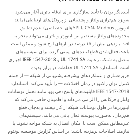
آینده‌نگر بودن با تأیید سازگاری برای ادغام باتری آغاز می‌شود—
به‌ویژه هم‌ترازی ولتاژ و پشتیبانی از پروتکل‌های ارتباطی (مانند
اتوبوس CAN، Modbus یا APIهای اختصاصی). عدم تطابق
محدوده‌های ولتاژ مستقیم بین اینورتر و باتری می‌تواند منجر به
افت بازدهی بیش از ۱۵ درصد در بارهای اوج شود و ممکن است
باعث فعال‌شدن قطع‌کننده‌های ایمنی گردد. برای سیستم‌های
متصل به شبکه، رعایت
UL 1741 SA
و
IEEE 1547-2018
اجباری
است. استاندارد UL 1741 SA حفاظت در برابر پدیده
جزیره‌سازی و عملکردهای پیشرفته پشتیبانی از شبکه — از جمله
کنترل توان راکتیو در زمان اختلالات — را تأیید می‌کند. استاندارد
IEEE 1547-2018 قابلیت‌های پاسخ‌دهی پویا مانند تحمل نوسانات
ولتاژ و فرکانس را الزامی می‌داند و اطمینان حاصل می‌کند که
اینورترها در طول نوسانات شبکه از کار نیفتند و به‌جای قطع
هم‌زمان، به‌صورت پیوسته فعال باقی می‌مانند. سیستم‌های
غیرمطابق ممکن است با امکان اتصال به شبکه مواجه نشوند یا
نیازمند اصلاحات پرهزینه باشند؛ بر اساس گزارش مؤسسه پونئوم