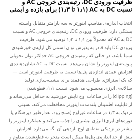
ظرفیت ورودی DC، رتبه‌بندی خروجی AC و
نسبت DC به AC (۱٫۱ تا ۱٫۳) برای بازده و ایمنی
انتخاب اندازه‌ی مناسب اینورتر به سه پارامتر متقابل وابسته
بستگی دارد: ظرفیت ورودی DC، رتبه‌بندی خروجی AC و نسبت
DC به AC که معمولاً بین ۱٫۱ تا ۱٫۳ توصیه می‌شود. ظرفیت
ورودی DC باید قادر به پذیرش توان اسمی کل آرایه‌ی خورشیدی
شما باشد، در حالی که رتبه‌بندی خروجی AC حداکثر توان تحویلی
پیوسته‌ی اینورتر را نشان می‌دهد. نسبت DC به AC نشان‌دهنده‌ی
افزایش عمدی اندازه‌ی پنل‌ها نسبت به ظرفیت اینورتر است —
که یک استراتژی طراحی هدفمند برای بیشینه‌سازی تولید
سالانه‌ی انرژی محسوب می‌شود. نسبت ۱٫۱، قطع‌شدن
(clipping) را در ساعات اوج تابش خورشید به حداقل می‌رساند و
از قابلیت اطمینان بلندمدت اینورتر محافظت می‌کند. نسبتی
نزدیک به ۱٫۳ در ساعات غیراوج (صبح زود، بعدازظهر دیرهنگام یا
دوره‌های ابری) انرژی بیشتری را جذب می‌کند و عملکرد اینورتر را
بیشتر در نزدیکی نقطه‌ی اوج بازدهی آن نگه می‌دارد. افزایش
بیش از حد اندازه‌ی پنل‌ها ممکن است منجر به قطع‌شدن مداوم و