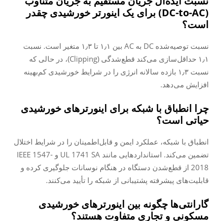
نسبت ایده‌آل جریان مستقیم به جریان متناوب
(DC-to-AC) برای یک اینورتر خورشیدی چقدر
است؟
نسبت توصیه‌شده DC به AC بین ۱٫۱ تا ۱٫۳ متغیر است. نسبت
۱٫۱ حداقل‌سازی می‌کند قطع‌شدگی (Clipping)، در حالی که
نسبت ۱٫۳ بازده سالانه انرژی را در شرایط خورشیدی کم‌بهینه
افزایش می‌دهد.
چرا انطباق با شبکه برای اینورترهای خورشیدی
حیاتی است؟
انطباق با شبکه، عملکرد ایمن و قابل‌اطمینان را در شرایط اختلال
تضمین می‌کند. استانداردهایی مانند UL 1741 SA و IEEE 1547-
2018 از قطع‌شدن دستگاه در هنگام نوسانات جلوگیری کرده و
قابلیت‌های پیشرفته پشتیبانی از شبکه را تأیید می‌کنند.
گارانتی‌ها چگونه بین اینورترهای خورشیدی
مسکونی و تجاری متفاوت هستند؟