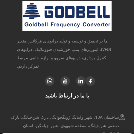
ما بر تحقیق و توسعه و تولید درایوهای فرکانس متغیر
(VFD)، اینورترهای پمپ خورشیدی فتوولتائیک، درایوهای
کنترل برداری، درایوهای سروو و لوازم جانبی مرتبط
تمرکز داریم.
با ما در ارتباط باشید
ساختمان 13A، شهر وانیانگ ژونگچوانگ، پارک شن‌جیانگ، پارک
صنعتی شن‌جیانگ، منطقه شینهوی، شهر جیامگن، استان
گوانگدونگ