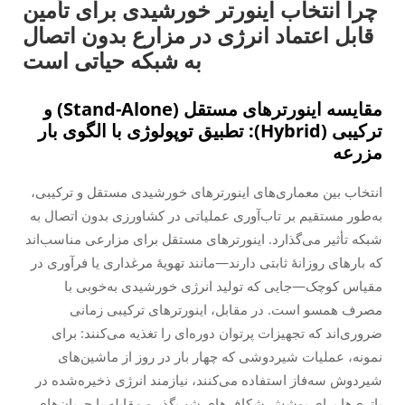
چرا انتخاب اینورتر خورشیدی برای تأمین
قابل اعتماد انرژی در مزارع بدون اتصال
به شبکه حیاتی است
مقایسه اینورترهای مستقل (Stand-Alone) و
ترکیبی (Hybrid): تطبیق توپولوژی با الگوی بار
مزرعه
انتخاب بین معماری‌های اینورترهای خورشیدی مستقل و ترکیبی،
به‌طور مستقیم بر تاب‌آوری عملیاتی در کشاورزی بدون اتصال به
شبکه تأثیر می‌گذارد. اینورترهای مستقل برای مزارعی مناسب‌اند
که بارهای روزانهٔ ثابتی دارند—مانند تهویهٔ مرغداری یا فرآوری در
مقیاس کوچک—جایی که تولید انرژی خورشیدی به‌خوبی با
مصرف همسو است. در مقابل، اینورترهای ترکیبی زمانی
ضروری‌اند که تجهیزات پرتوان دوره‌ای را تغذیه می‌کنند: برای
نمونه، عملیات شیردوشی که چهار بار در روز از ماشین‌های
شیردوش سه‌فاز استفاده می‌کنند، نیازمند انرژی ذخیره‌شده در
باتری‌ها برای پوشش شکاف‌های شب‌گذر و مقابله با جریان‌های