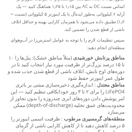
اساس نسبت DC به AC بین ۱٫۱۵ تا ۱٫۲۵ هماهنگ کنید — یک
آرایه ۶ کیلوواتی به‌طور ایده‌آل با یک اینورتر ۵ کیلوواتی (نسبت =
۱٫۲) تطبیق داده می‌شود تا همزمان کارایی بهینه و حداقل اتلاف
ناشی از قطع شدن را تضمین کند.
سپس تنظیمات لازم را با توجه به عوامل استرس‌زا در آب‌وهوای
منطقه‌ای انجام دهید:
مناطق پرتابش خورشیدی
(مثلاً مناطق خشک): پنل‌ها را ۱۰
تا ۱۵ درصد بزرگ‌تر از ظرفیت مورد نیاز انتخاب کنید تا در
دوره‌های اوج تابش، اتلاف ناشی از قطع شدن جذب شده و
طول عمر اینورتر حفظ شود
مناطق معتدل
: اندازه‌گیری ذخیره‌سازی مبتنی بر باتری
LiFePO4 را برای ۲ تا ۳ روز خوداتکافی تنظیم کنید — این
امر پوشش دادن دوره‌های ابری چندروزه را بدون تجاوز از
محدودیت‌های عمق تخلیه (depth-of-discharge) ممکن
می‌سازد
منطقه‌های گرمسیری مرطوب
: ظرفیت اسمی اینورتر را
۵ درصد کاهش دهید تا از کاهش کارایی ناشی از گرمای