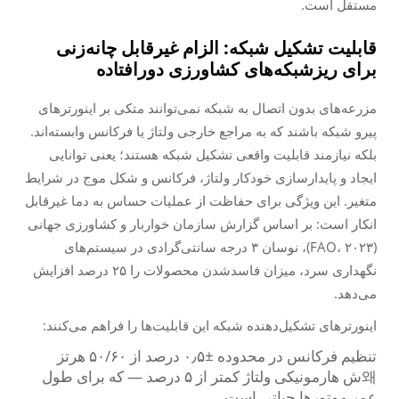
مستقل است.
قابلیت تشکیل شبکه: الزام غیرقابل چانه‌زنی
برای ریزشبکه‌های کشاورزی دورافتاده
مزرعه‌های بدون اتصال به شبکه نمی‌توانند متکی بر اینورترهای
پیرو شبکه باشند که به مراجع خارجی ولتاژ یا فرکانس وابسته‌اند.
بلکه نیازمند قابلیت واقعی تشکیل شبکه هستند؛ یعنی توانایی
ایجاد و پایدارسازی خودکار ولتاژ، فرکانس و شکل موج در شرایط
متغیر. این ویژگی برای حفاظت از عملیات حساس به دما غیرقابل
انکار است: بر اساس گزارش سازمان خواربار و کشاورزی جهانی
(FAO، ۲۰۲۳)، نوسان ۳ درجه سانتی‌گرادی در سیستم‌های
نگهداری سرد، میزان فاسدشدن محصولات را ۲۵ درصد افزایش
می‌دهد.
اینورترهای تشکیل‌دهنده شبکه این قابلیت‌ها را فراهم می‌کنند:
تنظیم فرکانس در محدوده ±۰٫۵ درصد از ۵۰/۶۰ هرتز
왜ش هارمونیکی ولتاژ کمتر از ۵ درصد — که برای طول
عمر موتورها حیاتی است