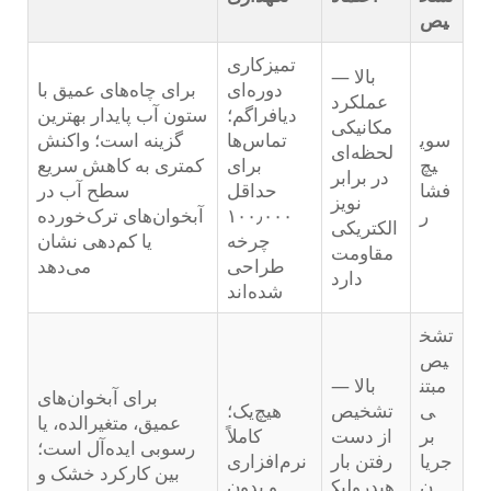
یص
تمیزکاری
بالا —
دوره‌ای
برای چاه‌های عمیق با
عملکرد
دیافراگم؛
ستون آب پایدار بهترین
مکانیکی
سوی
تماس‌ها
گزینه است؛ واکنش
لحظه‌ای
یچ
برای
کمتری به کاهش سریع
در برابر
فشا
حداقل
سطح آب در
نویز
ر
۱۰۰٫۰۰۰
آبخوان‌های ترک‌خورده
الکتریکی
چرخه
یا کم‌دهی نشان
مقاومت
طراحی
می‌دهد
دارد
شده‌اند
تشخ
یص
مبتن
بالا —
برای آبخوان‌های
ی
تشخیص
هیچ‌یک؛
عمیق، متغیرالده، یا
بر
از دست
کاملاً
رسوبی ایده‌آل است؛
جریا
رفتن بار
نرم‌افزاری
بین کارکرد خشک و
ن
هیدرولیک
و بدون