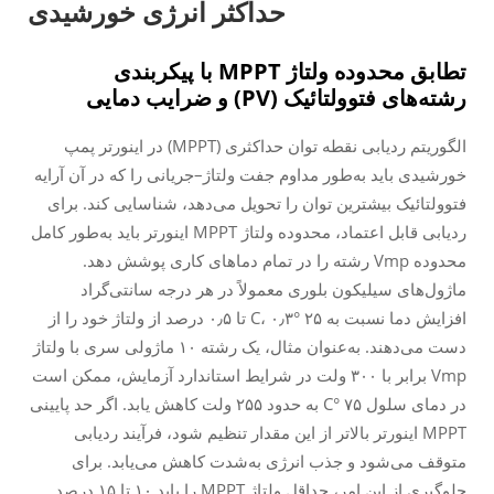
حداکثر انرژی خورشیدی
تطابق محدوده ولتاژ MPPT با پیکربندی
رشته‌های فتوولتائیک (PV) و ضرایب دمایی
الگوریتم ردیابی نقطه توان حداکثری (MPPT) در اینورتر پمپ
خورشیدی باید به‌طور مداوم جفت ولتاژ–جریانی را که در آن آرایه
فتوولتائیک بیشترین توان را تحویل می‌دهد، شناسایی کند. برای
ردیابی قابل اعتماد، محدوده ولتاژ MPPT اینورتر باید به‌طور کامل
محدوده Vmp رشته را در تمام دماهای کاری پوشش دهد.
ماژول‌های سیلیکون بلوری معمولاً در هر درجه سانتی‌گراد
افزایش دما نسبت به ۲۵ °C، ۰٫۳ تا ۰٫۵ درصد از ولتاژ خود را از
دست می‌دهند. به‌عنوان مثال، یک رشته ۱۰ ماژولی سری با ولتاژ
Vmp برابر با ۳۰۰ ولت در شرایط استاندارد آزمایش، ممکن است
در دمای سلول ۷۵ °C به حدود ۲۵۵ ولت کاهش یابد. اگر حد پایینی
MPPT اینورتر بالاتر از این مقدار تنظیم شود، فرآیند ردیابی
متوقف می‌شود و جذب انرژی به‌شدت کاهش می‌یابد. برای
جلوگیری از این امر، حداقل ولتاژ MPPT را باید ۱۰ تا ۱۵ درصد