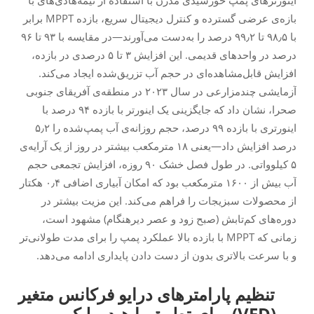
اینورترهای پمپ خورشیدی مدرن با استفاده از نیمه‌هادی‌های با
بازه‌ی عرضی گسترده و کنترل دیجیتال سریع، بازده MPPT برابر
با ۹۸٫۵ تا ۹۹٫۲ درصد را به‌دست می‌آورند—در مقایسه با ۹۳ تا ۹۶
درصد در واحدهای قدیمی. این افزایش ۳ تا ۵ درصدی در بازده،
افزایش قابل‌مشاهده‌ای در حجم آب تزریق‌شده ایجاد می‌کند.
آزمایشی چندمزارعی در سال ۲۰۲۳ در منطقه‌ی آفریقای جنوبی
صحرا، نشان داد که جایگزینی یک اینورتر با بازده ۹۴ درصد با
اینورتری با بازده ۹۹ درصد، حجم روزانه‌ی آب پمپ‌شده را ۵٫۲
درصد افزایش داد—یعنی ۱۸ مترمکعب بیشتر در روز از یک آرایه‌ی
۵ کیلوواتی. در طول فصل خشک ۹۰ روزه، افزایش تجمعی حجم
آب بیش از ۱۶۰۰ مترمکعب بود که امکان آبیاری اضافی ۰٫۴ هکتار
از محصولات سبزیجات را فراهم می‌کند. این مزیت بیشتر در
دوره‌های کم‌تابش (صبح زود و عصر دیرهنگام) مشهود است،
زمانی که MPPT با بازده بالا عملکرد پمپ را برای مدت طولانی‌تر
و با سرعت بالاتری بدون از دست دادن پایداری ادامه می‌دهد.
تنظیم پارامترهای درایو فرکانس متغیر
(VFD) برای تطبیق با هیدرولیک پمپ و