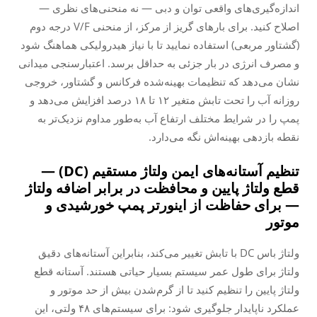
اندازه‌گیری‌های واقعی توان و دبی — نه منحنی‌های نظری —
اصلاح کنید. برای بارهای گریز از مرکز، از منحنی V/F درجه دوم
(گشتاور مربعی) استفاده نمایید تا با نیاز هیدرولیکی هماهنگ شود
و مصرف انرژی در بار جزئی به حداقل برسد. اعتبارسنجی میدانی
نشان می‌دهد که تنظیمات بهینه‌شده فرکانس و گشتاور، خروجی
روزانه آب را تحت تابش متغیر ۱۲ تا ۱۸ درصد افزایش می‌دهد و
پمپ را در شرایط مختلف ارتفاع آب به‌طور مداوم نزدیک‌تر به
نقطه بازدهی بهینه‌اش نگه می‌دارد.
تنظیم آستانه‌های ایمن ولتاژ مستقیم (DC) —
قطع ولتاژ پایین و محافظت در برابر اضافه ولتاژ
— برای حفاظت از اینورتر پمپ خورشیدی و
موتور
ولتاژ باس DC با تابش تغییر می‌کند، بنابراین آستانه‌های دقیق
ولتاژ برای طول عمر سیستم بسیار حیاتی هستند. آستانه قطع
ولتاژ پایین را تنظیم کنید تا از گرم‌شدن بیش از حد موتور و
عملکرد ناپایدار جلوگیری شود: برای سیستم‌های ۴۸ ولتی، این