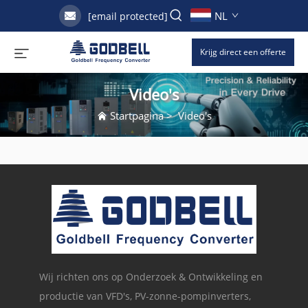
NL
[email protected]
Krijg direct een offerte
Video's
Startpagina
>
Video's
Wij richten ons op Onderzoek & Ontwikkeling en
productie van VFD's, PV-zonne-pompinverters,