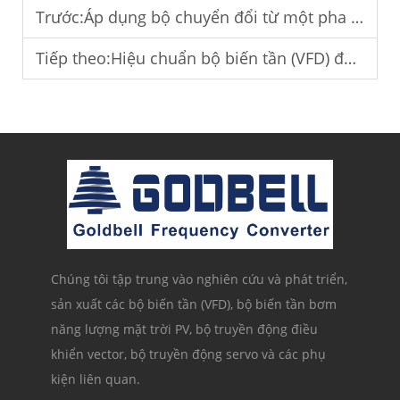
Trước:
Áp dụng bộ chuyển đổi từ một pha sang ba pha cho thiết bị công nghiệp ở khu vực nông thôn.
Tiếp theo:
Hiệu chuẩn bộ biến tần (VFD) để vận hành ổn định.
Chúng tôi tập trung vào nghiên cứu và phát triển,
sản xuất các bộ biến tần (VFD), bộ biến tần bơm
năng lượng mặt trời PV, bộ truyền động điều
khiển vector, bộ truyền động servo và các phụ
kiện liên quan.