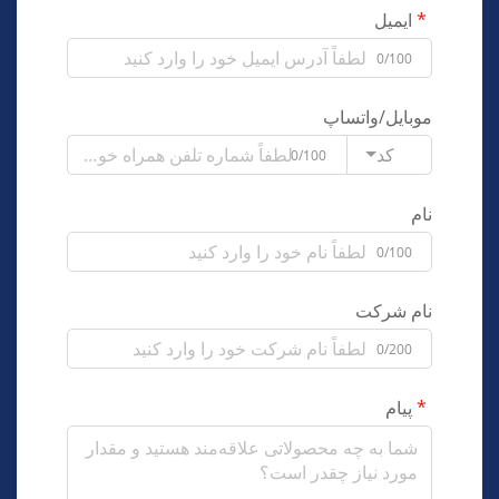
ایمیل
0/100
موبایل/واتساپ
کد
0/100
نام
0/100
نام شرکت
0/200
پیام