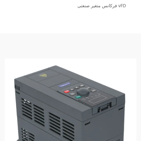
vFD فرکانس متغیر صنعتی