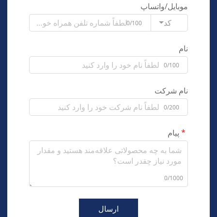
موبایل/واتساپ
کد
0/100
نام
0/100
نام شرکت
0/200
پیام
0/1000
ارسال