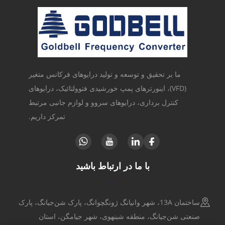
ما بر تحقیق و توسعه و تولید درایوهای فرکانس متغیر
(VFD)، اینورترهای پمپ خورشیدی فتوولتائیک، درایوهای
کنترل برداری، درایوهای سروو و لوازم جانبی مرتبط
تمرکز داریم.
با ما در ارتباط باشید
ساختمان 13A، شهر وانیانگ ژونگچوانگ، پارک شن‌جیانگ، پارک
صنعتی شن‌جیانگ، منطقه شینهوی، شهر جیامگن، استان