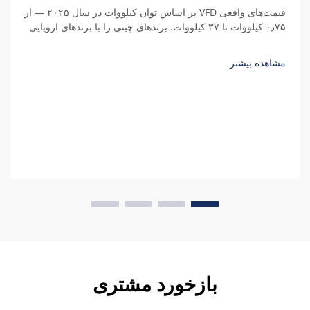
قیمت‌های واقعی VFD بر اساس توان کیلووات در سال ۲۰۲۵ — از
۰٫۷۵ کیلووات تا ۳۷ کیلووات. برندهای چینی را با برندهای اروپایی
مقایسه کنید، هزینه‌های پنهان را درک نمایید و کل هزینه مالکیت را
محاسبه کنید.
مشاهده بیشتر
بازخورد مشتری