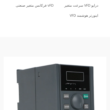
درایو VFD سرعت متغیر
vFD فرکانس متغیر صنعتی
اینورتر هوشمند VFD