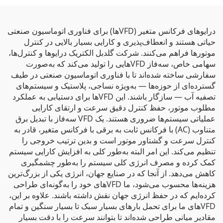
درایوهای فرکانس متغیر (VFDها) برای فناوری اتوماسیون صنعتی
حیاتی هستند و انعطاف‌پذیری و کارایی بسیار بالایی در کنترل
موتورها فراهم می‌کنند. شرکت گلدبل الکتریک درایوها و کنترل‌ها،
سهامی خاص، سه‌فاز VFDهایی را تولید می‌کند که به‌صورت
سفارشی ساخته شده‌اند تا با فناوری اتوماسیون صنعتی در طیف
گسترده‌ای از حوزه‌ها — به‌ویژه نساجی، پلاستیک و سیستم‌های
تصفیه آب — سازگار باشند. این VFDها برای دستیابی به عملکرد
مطلوب موتور، حفظ کنترل دقیق سرعت و ارتقای کارایی
عملیاتی سیستم‌ها ضروری هستند. یک VFD سه‌فاز با تبدیل برق
متناوب (AC) با فرکانس ثابت به برقی با فرکانس متغیر، قادر به
کنترل سرعت و گشتاور موتور است و بدین ترتیب خروجی را
تنظیم می‌کند. این امر البته به‌طور کلی به افزایش کارایی سیستم
کمک کرده و مصرف انرژی کلی سیستم را به‌طور چشمگیری
کاهش می‌دهد. از آنجا که در صنایع جهان، انرژی یکی از بزرگ‌ترین
هزینه‌ها محسوب می‌شود، ما VFDهای خود را به‌گونه‌ای طراحی
کرده‌ایم که در حفظ انرژی جهان نقش داشته باشند. علاوه بر این،
VFDهای ما برای تحمل بارهای بسیار سبک تا بسیار سنگین و تمام
مقادیر میانی طراحی شده‌اند تا بتوانند سرعت را با دقت بسیار