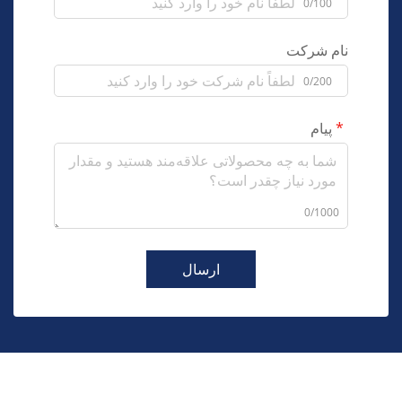
0/100
نام شرکت
0/200
پیام
0/1000
ارسال