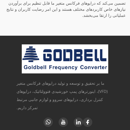
تضمین می‌کند که درایوهای فرکانس متغیر ما قابل تنظیم برای برآوردن
نیازهای خاص کاربردهای مختلف هستند و این امر رضایت کاربران و نتایج
عملیاتی را ارتقا می‌بخشد.
ما بر تحقیق و توسعه و تولید درایوهای فرکانس متغیر
(VFD)، اینورترهای پمپ خورشیدی فتوولتائیک، درایوهای
کنترل برداری، درایوهای سروو و لوازم جانبی مرتبط
تمرکز داریم.