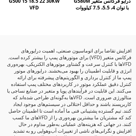
درایو فرکانس متغیر G580M
G500 15 18.5 22 30KW
با توان 4، 5.5، 7.5 کیلووات
VFD
افزایش تقاضا برای اتوماسیون صنعتی، اهمیت درایورهای
فرکانس متغیر (VFD) برای موتورهای پمپ را بیشتر کرده است.
VFDها با کنترل سرعت و گشتاور موتورهای الکتریکی، بهره‌وری
انرژی و قابلیت اطمینان را بهبود می‌بخشند. درایورهای موتور
پمپ ما از کنترل برداری و الگوریتم‌های پیشرفته برای ارائه
کنترل دقیق عملکرد موتور در کاربردهای مختلف پمپ استفاده
می‌کنند. این قابلیت در فرآیندهای پویا و متغیر در صنایع نساجی یا
متالورژی ضروری است. VFDها به‌گونه‌ای طراحی شده‌اند که
کاربرپسند باشند و حداقل اختلالی در سیستم‌های موجود ایجاد
کنند. تیم گسترده پشتیبانی فنی ما آماده است تا اطمینان حاصل
کند که مشتریان ما بیشترین بهره‌وری را از VFDهای ما کسب
کنند. در جهانی که هزینه‌های عملیاتی به‌طور مداوم در حال
افزایش و نگرانی‌های ناشی از تغییرات آب‌وهوایی رو به تشدید