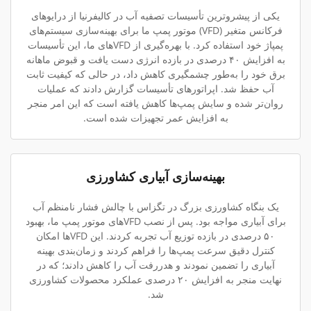
یکی از پیشروترین تأسیسات تصفیه آب در کالیفرنیا از درایوهای
فرکانس متغیر (VFD) موتور پمپ ما برای بهینه‌سازی سیستم‌های
پمپاژ خود استفاده کرد. با بهره‌گیری از VFDهای ما، این تأسیسات
به افزایش ۴۰ درصدی در بازده انرژی دست یافت و قبوض ماهانه
برق خود را به‌طور چشمگیری کاهش داد، در حالی که کیفیت ثابت
آب حفظ شد. اپراتورهای تأسیسات گزارش دادند که عملیات
روان‌تر شده و سایش پمپ‌ها کاهش یافته است که این امر منجر
به افزایش عمر تجهیزات شده است.
بهینه‌سازی آبیاری کشاورزی
یک بنگاه کشاورزی بزرگ در تگزاس با چالش فشار نامنظم آب
برای آبیاری مواجه بود. پس از نصب VFDهای موتور پمپ ما، بهبود
۵۰ درصدی در بازده توزیع آب تجربه کردند. این VFDها امکان
کنترل دقیق سرعت پمپ‌ها را فراهم کردند و زمان‌بندی بهینه
آبیاری را تضمین نمودند و هدررفت آب را کاهش دادند؛ که در
نهایت منجر به افزایش ۲۰ درصدی عملکرد محصولات کشاورزی
شد.