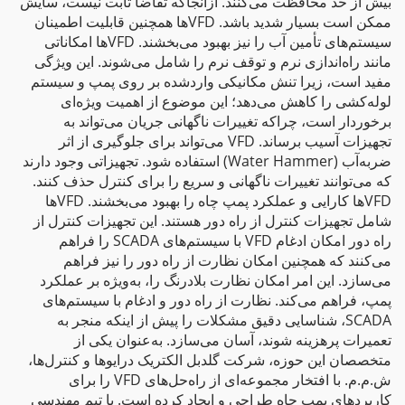
بیش از حد محافظت می‌کنند. ازآنجاکه تقاضا ثابت نیست، سایش
ممکن است بسیار شدید باشد. VFDها همچنین قابلیت اطمینان
سیستم‌های تأمین آب را نیز بهبود می‌بخشند. VFDها امکاناتی
مانند راه‌اندازی نرم و توقف نرم را شامل می‌شوند. این ویژگی
مفید است، زیرا تنش مکانیکی واردشده بر روی پمپ و سیستم
لوله‌کشی را کاهش می‌دهد؛ این موضوع از اهمیت ویژه‌ای
برخوردار است، چراکه تغییرات ناگهانی جریان می‌تواند به
تجهیزات آسیب برساند. VFD می‌تواند برای جلوگیری از اثر
ضربه‌آب (Water Hammer) استفاده شود. تجهیزاتی وجود دارند
که می‌توانند تغییرات ناگهانی و سریع را برای کنترل حذف کنند.
VFDها کارایی و عملکرد پمپ چاه را بهبود می‌بخشند. VFDها
شامل تجهیزات کنترل از راه دور هستند. این تجهیزات کنترل از
راه دور امکان ادغام VFD با سیستم‌های SCADA را فراهم
می‌کنند که همچنین امکان نظارت از راه دور را نیز فراهم
می‌سازد. این امر امکان نظارت بلادرنگ را، به‌ویژه بر عملکرد
پمپ، فراهم می‌کند. نظارت از راه دور و ادغام با سیستم‌های
SCADA، شناسایی دقیق مشکلات را پیش از اینکه منجر به
تعمیرات پرهزینه شوند، آسان می‌سازد. به‌عنوان یکی از
متخصصان این حوزه، شرکت گلدبل الکتریک درایوها و کنترل‌ها،
ش.م.م. با افتخار مجموعه‌ای از راه‌حل‌های VFD را برای
کاربردهای پمپ چاه طراحی و ایجاد کرده است. با تیم مهندسی