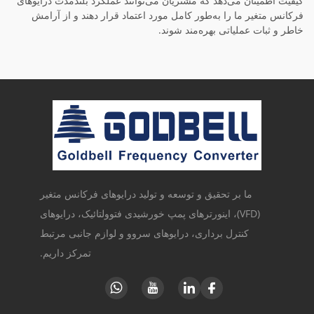
کیفیت اطمینان می‌دهد که مشتریان می‌توانند عملکرد بلندمدت درایوهای
فرکانس متغیر ما را به‌طور کامل مورد اعتماد قرار دهند و از آرامش
خاطر و ثبات عملیاتی بهره‌مند شوند.
ما بر تحقیق و توسعه و تولید درایوهای فرکانس متغیر
(VFD)، اینورترهای پمپ خورشیدی فتوولتائیک، درایوهای
کنترل برداری، درایوهای سروو و لوازم جانبی مرتبط
تمرکز داریم.