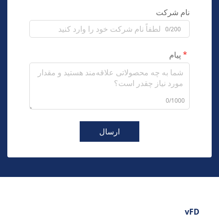
نام شرکت
0/200
پیام
0/1000
ارسال
vFD