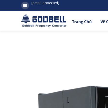
[email protected]
Trang Chủ
Về 