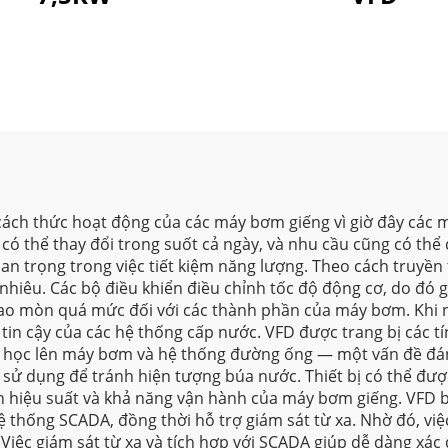
i cách thức hoạt động của các máy bơm giếng vì giờ đây các
y có thể thay đổi trong suốt cả ngày, và nhu cầu cũng có th
quan trọng trong việc tiết kiệm năng lượng. Theo cách truy
 nhiêu. Các bộ điều khiển điều chỉnh tốc độ động cơ, do đó
 hao mòn quá mức đối với các thành phần của máy bơm. Khi 
 tin cậy của các hệ thống cấp nước. VFD được trang bị cá
cơ học lên máy bơm và hệ thống đường ống — một vấn đề đáng
 sử dụng để tránh hiện tượng búa nước. Thiết bị có thể đượ
ện hiệu suất và khả năng vận hành của máy bơm giếng. VFD ba
ệ thống SCADA, đồng thời hỗ trợ giám sát từ xa. Nhờ đó, việ
 Việc giám sát từ xa và tích hợp với SCADA giúp dễ dàng xác