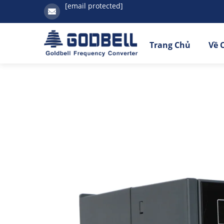
[email protected]
Trang Chủ
Về 