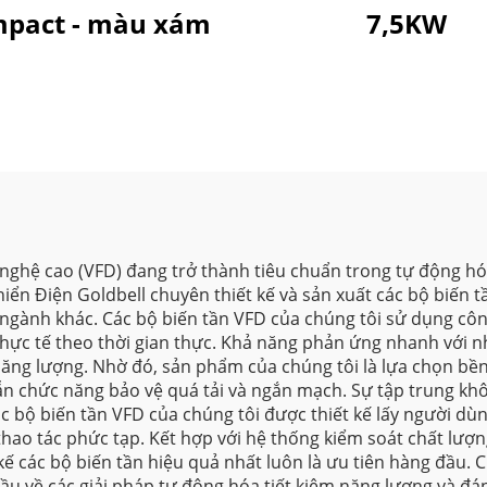
pact - màu xám
7,5KW
g nghệ cao (VFD) đang trở thành tiêu chuẩn trong tự động 
hiển Điện Goldbell chuyên thiết kế và sản xuất các bộ biến
gành khác. Các bộ biến tần VFD của chúng tôi sử dụng công
hực tế theo thời gian thực. Khả năng phản ứng nhanh với nh
 năng lượng. Nhờ đó, sản phẩm của chúng tôi là lựa chọn b
sẵn chức năng bảo vệ quá tải và ngắn mạch. Sự tập trung k
ác bộ biến tần VFD của chúng tôi được thiết kế lấy người dù
hao tác phức tạp. Kết hợp với hệ thống kiểm soát chất lượ
kế các bộ biến tần hiệu quả nhất luôn là ưu tiên hàng đầu.
u về các giải pháp tự động hóa tiết kiệm năng lượng và đán