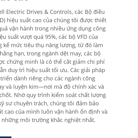
l Electric Drives & Controls, các Bộ điều
FD) hiệu suất cao của chúng tôi được thiết
quả vận hành trong nhiều ứng dụng công
iệu suất vượt quá 95%, các bộ VFD của
g kể mức tiêu thụ năng lượng, từ đó làm
Chẳng hạn, trong ngành dệt may, các bộ
ợc chứng minh là có thể cắt giảm chi phí
n duy trì hiệu suất tối ưu. Các giải pháp
 triển dành riêng cho các ngành công
ay và luyện kim—nơi mà độ chính xác và
n chốt. Nhờ quy trình kiểm soát chất lượng
kỹ sư chuyên trách, chúng tôi đảm bảo
ất cao của mình luôn vận hành ổn định và
g những môi trường khắc nghiệt nhất.