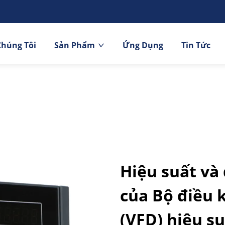
Chúng Tôi
Sản Phẩm
Ứng Dụng
Tin Tức
Hiệu suất và 
của Bộ điều k
(VFD) hiệu su