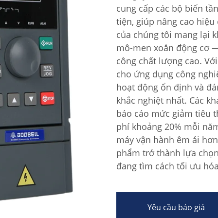
cung cấp các bộ biến tần
tiện, giúp nâng cao hiệu
của chúng tôi mang lại k
mô-men xoắn động cơ — y
công chất lượng cao. Với 
cho ứng dụng công nghiệ
hoạt động ổn định và đá
khắc nghiệt nhất. Các kh
báo cáo mức giảm tiêu th
phí khoảng 20% mỗi năm.
máy vận hành êm ái hơn v
phẩm trở thành lựa chọn 
đang tìm cách tối ưu hóa
Yêu cầu báo giá