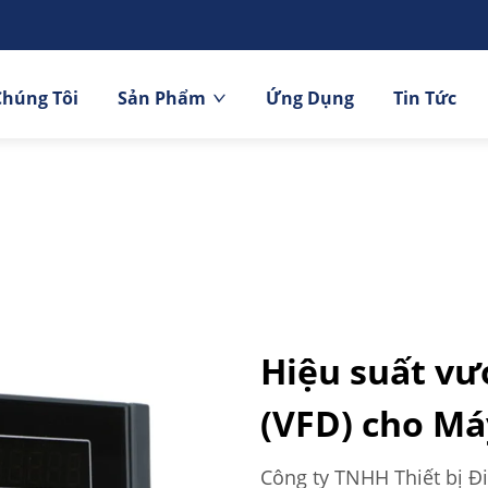
Chúng Tôi
Sản Phẩm
Ứng Dụng
Tin Tức
Hiệu suất vượ
(VFD) cho Má
Công ty TNHH Thiết bị Đ