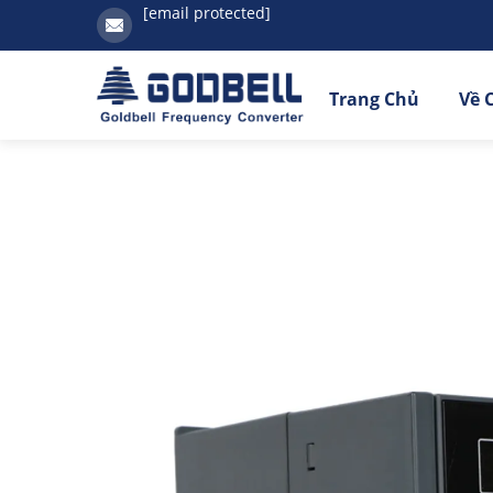
[email protected]
Trang Chủ
Về 