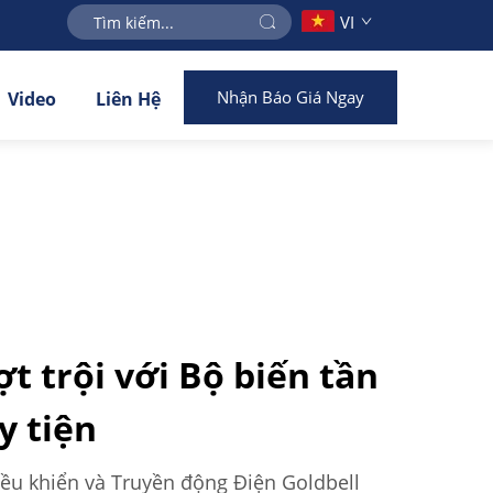
VI
Nhận Báo Giá Ngay
Video
Liên Hệ
t trội với Bộ biến tần
y tiện
iều khiển và Truyền động Điện Goldbell