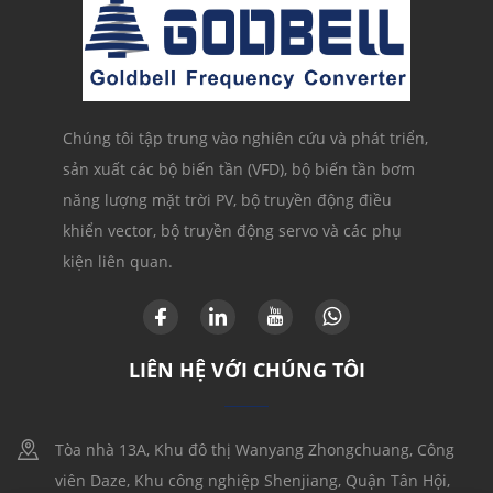
Chúng tôi tập trung vào nghiên cứu và phát triển,
sản xuất các bộ biến tần (VFD), bộ biến tần bơm
năng lượng mặt trời PV, bộ truyền động điều
khiển vector, bộ truyền động servo và các phụ
kiện liên quan.
LIÊN HỆ VỚI CHÚNG TÔI
Tòa nhà 13A, Khu đô thị Wanyang Zhongchuang, Công
viên Daze, Khu công nghiệp Shenjiang, Quận Tân Hội,