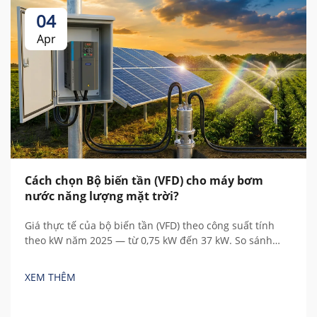
04
Apr
Cách chọn Bộ biến tần (VFD) cho máy bơm
nước năng lượng mặt trời?
Giá thực tế của bộ biến tần (VFD) theo công suất tính
theo kW năm 2025 — từ 0,75 kW đến 37 kW. So sánh
thương hiệu Trung Quốc và châu Âu, hiểu rõ các chi phí
ẩn và tính toán tổng chi phí sở hữu.
XEM THÊM