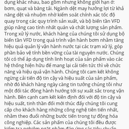
dụng khác nhau, bao gồm nhưng không giới hạn ở:
bơm, quạt và băng tải. Ngành dệt may hưởng lợi từ khả
năng dệt và nhuộm nhờ kiểm soát chính xác tốc độ
quay trong các quy trình sản xuất, và bộ biến tần VFD
giúp nâng cao tính nhất quán và chất lượng sản phẩm.
Trong xử lý nước, khách hàng của chúng tôi sử dụng bộ
biến tần VFD trong quá trình vận hành bơm nhằm tăng
hiệu quả quản lý vận hành nước tại các trạm xử lý, góp
phần bảo vệ tính bền vững của tài nguyên nước. Chúng
tôi có thể áp dụng tính linh hoạt của sản phẩm vào các
hệ thống hiện hữu để mang lại cải tiến tức thì về chức
năng và hiệu quả vận hành. Chúng tôi cam kết không
ngừng cải tiến độ tin cậy và hiệu suất của sản phẩm,
nhờ đó khách hàng ngày càng tin tưởng chúng tôi như
một đối tác đồng hành hướng tới sự xuất sắc trong vận
hành. Bên cạnh cam kết kiên định đối với độ tin cậy và
hiệu suất, tinh thần đổi mới thúc đẩy chúng tôi cung
cấp cho khách hàng những công nghệ tiên tiến nhất,
nhằm theo đuổi những bước tiến trong tự động hóa
công nghiệp. Các sản phẩm của chúng tôi đều được
kiểm tra nghiêm ngặt nhằm đáp ứng các tiêu chuẩn