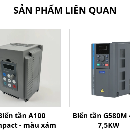
SẢN PHẨM LIÊN QUAN
Biến tần A100
Biến tần G580M 
pact - màu xám
7,5KW