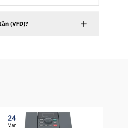
tần (VFD)?
24
2
Mar
Ma