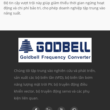
Độ tin cậy vượt trội này giúp giảm thiểu thời gian ngừng hoạt
động và chi phí bảo trì, cho phép doanh nghiệp tập trung vào
năng suất.
Chúng tôi tập trung vào nghiên cứu và phát triển,
sản xuất các bộ biến tần (VFD), bộ biến tần bơm
năng lượng mặt trời PV, bộ truyền động điều
khiển vector, bộ truyền động servo và các phụ
kiện liên quan.