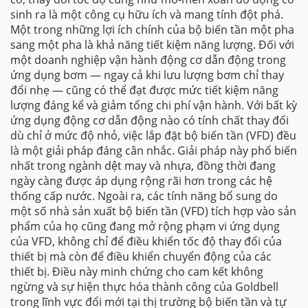
sinh ra là một công cụ hữu ích và mang tính đột phá.
Một trong những lợi ích chính của bộ biến tần một pha
sang một pha là khả năng tiết kiệm năng lượng. Đối với
một doanh nghiệp vận hành động cơ dẫn động trong
ứng dụng bơm — ngay cả khi lưu lượng bơm chỉ thay
đổi nhẹ — cũng có thể đạt được mức tiết kiệm năng
lượng đáng kể và giảm tổng chi phí vận hành. Với bất kỳ
ứng dụng động cơ dẫn động nào có tính chất thay đổi
dù chỉ ở mức độ nhỏ, việc lắp đặt bộ biến tần (VFD) đều
là một giải pháp đáng cân nhắc. Giải pháp này phổ biến
nhất trong ngành dệt may và nhựa, đồng thời đang
ngày càng được áp dụng rộng rãi hơn trong các hệ
thống cấp nước. Ngoài ra, các tính năng bổ sung do
một số nhà sản xuất bộ biến tần (VFD) tích hợp vào sản
phẩm của họ cũng đang mở rộng phạm vi ứng dụng
của VFD, không chỉ để điều khiển tốc độ thay đổi của
thiết bị mà còn để điều khiển chuyển động của các
thiết bị. Điều này minh chứng cho cam kết không
ngừng và sự hiện thực hóa thành công của Goldbell
trong lĩnh vực đổi mới tại thị trường bộ biến tần và tự