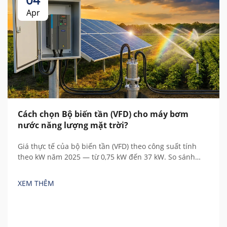
Apr
Cách chọn Bộ biến tần (VFD) cho máy bơm
nước năng lượng mặt trời?
Giá thực tế của bộ biến tần (VFD) theo công suất tính
theo kW năm 2025 — từ 0,75 kW đến 37 kW. So sánh
thương hiệu Trung Quốc và châu Âu, hiểu rõ các chi phí
ẩn và tính toán tổng chi phí sở hữu.
XEM THÊM