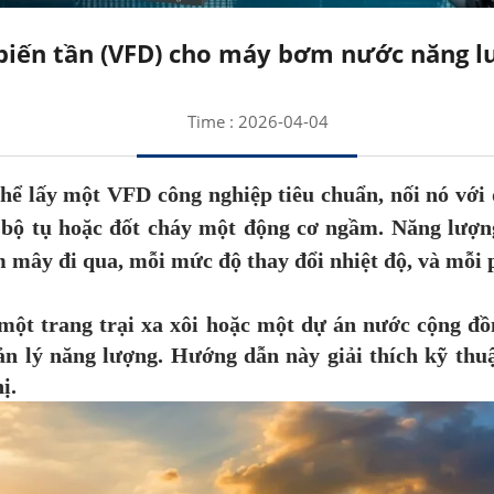
biến tần (VFD) cho máy bơm nước năng l
Time : 2026-04-04
thể lấy một VFD công nghiệp tiêu chuẩn, nối nó với 
 bộ tụ hoặc đốt cháy một động cơ ngầm. Năng lượn
mây đi qua, mỗi mức độ thay đổi nhiệt độ, và mỗi ph
một trang trại xa xôi hoặc một dự án nước cộng đồ
n lý năng lượng. Hướng dẫn này giải thích kỹ th
ị.