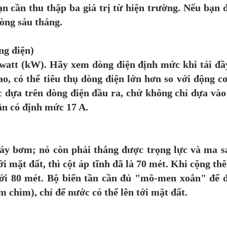
 cần thu thập ba giá trị từ hiện trường. Nếu bạn đ
òng sáu tháng.
ng điện)
watt (kW). Hãy xem dòng điện định mức khi tải đầy
o, có thể tiêu thụ dòng điện lớn hơn so với động c
 dựa trên dòng điện đầu ra, chứ không chỉ dựa vào 
ần có định mức 17 A.
áy bơm; nó còn phải thắng được trọng lực và ma s
 mặt đất, thì cột áp tĩnh đã là 70 mét. Khi cộng th
tới 80 mét. Bộ biến tần cần đủ "mô-men xoắn" để 
 chìm), chỉ để nước có thể lên tới mặt đất.