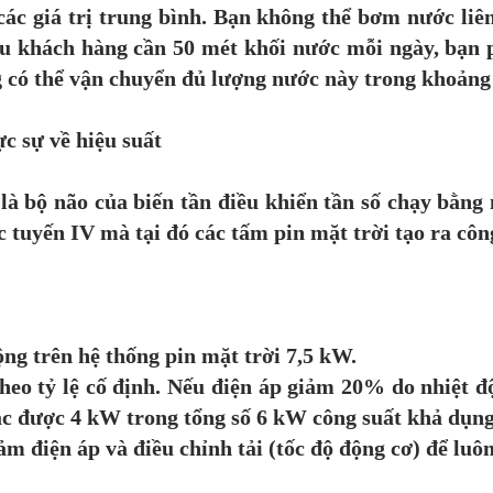
các giá trị trung bình. Bạn không thể bơm nước liê
u khách hàng cần 50 mét khối nước mỗi ngày, bạn 
g có thể vận chuyển đủ lượng nước này trong khoảng
 sự về hiệu suất
à bộ não của biến tần điều khiển tần số chạy bằng 
c tuyến IV mà tại đó các tấm pin mặt trời tạo ra côn
g trên hệ thống pin mặt trời 7,5 kW.
o tỷ lệ cố định. Nếu điện áp giảm 20% do nhiệt độ
hác được 4 kW trong tổng số 6 kW công suất khả dụng
m điện áp và điều chỉnh tải (tốc độ động cơ) để luôn