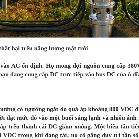
hất bại trên năng lượng mặt trời
 vào AC ổn định. Họ mong đợi nguồn cung cấp 380V
 bạn đang cung cấp DC trực tiếp vào bus DC của ổ đĩ
hường có ngưỡng ngắt do quá áp khoảng 800 VDC đối
ời đạt mức đó vào một buổi sáng lạnh và nhiều ánh s
áp trên thanh cái DC giảm xuống. Một biến tần tiê
VDC trong khi đang tải; nó cố gắng duy trì tần số 