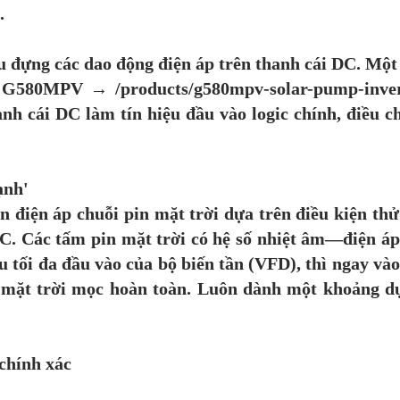
.
ịu đựng các dao động điện áp trên thanh cái DC. Mộ
580MPV → /products/g580mpv-solar-pump-inverter
nh cái DC làm tín hiệu đầu vào logic chính, điều c
ạnh'
n điện áp chuỗi pin mặt trời dựa trên điều kiện th
°C. Các tấm pin mặt trời có hệ số nhiệt âm—điện áp 
u tối đa đầu vào của bộ biến tần (VFD), thì ngay vào
hi mặt trời mọc hoàn toàn. Luôn dành một khoảng d
chính xác