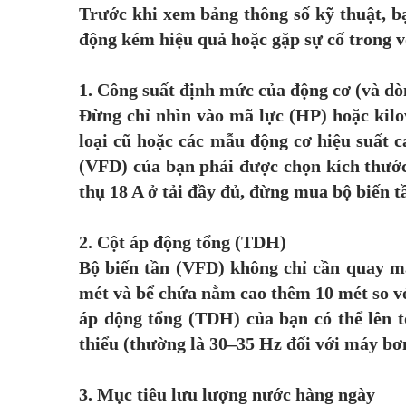
Trước khi xem bảng thông số kỹ thuật, bạn
động kém hiệu quả hoặc gặp sự cố trong v
1. Công suất định mức của động cơ (và dò
Đừng chỉ nhìn vào mã lực (HP) hoặc kilo
loại cũ hoặc các mẫu động cơ hiệu suất ca
(VFD) của bạn phải được chọn kích thước
thụ 18 A ở tải đầy đủ, đừng mua bộ biến t
2. Cột áp động tổng (TDH)
Bộ biến tần (VFD) không chỉ cần quay m
mét và bể chứa nằm cao thêm 10 mét so với
áp động tổng (TDH) của bạn có thể lên 
thiểu (thường là 30–35 Hz đối với máy bơm
3. Mục tiêu lưu lượng nước hàng ngày