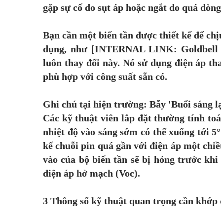
gặp sự cố do sụt áp hoặc ngắt do quá dòng
Bạn cần một biến tần được thiết kế để ch
dụng, như [INTERNAL LINK: Goldbell G
luôn thay đổi này. Nó sử dụng điện áp tha
phù hợp với công suất sẵn có.
Ghi chú tại hiện trường: Bẫy 'Buổi sáng l
Các kỹ thuật viên lắp đặt thường tính toá
nhiệt độ vào sáng sớm có thể xuống tới 5
kế chuỗi pin quá gần với điện áp một chiề
vào của bộ biến tần sẽ bị hỏng trước k
điện áp hở mạch (Voc).
3 Thông số kỹ thuật quan trọng cần khớp 