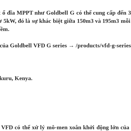
t ổ đĩa MPPT như Goldbell G có thể cung cấp đến 
 5kW, đó là sự khác biệt giữa 150m3 và 195m3 mỗi 
mềm.
của Goldbell VFD G series → /products/vfd-g-series
akuru, Kenya.
 VFD có thể xử lý mô-men xoắn khởi động lớn của