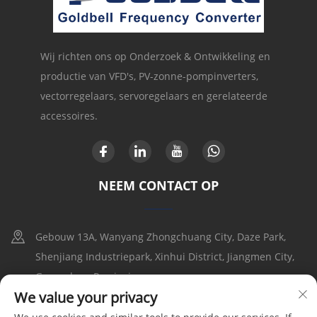
Wij richten ons op Onderzoek & Ontwikkeling en
productie van VFD's, PV-zonne-pompinverters,
vectorregelaars, servoregelaars en gerelateerde
accessoires.
NEEM CONTACT OP
Gebouw 13A, Wanyang Zhongchuang City, Daze Park,
Shenjiang Industriepark, Xinhui District, Jiangmen City,
Guangdong Provincie
We value your privacy
+86-17316086390