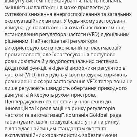
двигун у системі перекачування, навіть незначна
змінність навантаження може призвести до
суттєвого зниження енергоспоживання та загальних
експлуатаційних витрат. У будь-якому застосуванні
двигуна, де навантаження хоча б частково змінне,
встановлення регулятора частоти (VFD) є доцільним
рішенням. Найчастіше такі регулятори
використовуються в текстильній та пластмасовій
промисловості, але їх застосування поступово
розширюється й у водопостачальних системах.
Додаткові функції, які деякі виробники регуляторів
частоти (VFD) інтегрують у свої продукти, сприяють
розширенню сфери застосування VFD: тепер вони не
лише регулюють швидкість обертання приводного
двигуна, а й керують рухом пристроїв.
Підтверджуючи свою постійну прагнення до
інновацій та їх реалізації на ринку регуляторів
частоти та автоматизації, компанія Goldbell рада
гарантувати, що її продукція, доступна на ринку,
відповідає найвищим стандартам якості та
експлуатаційних характеристик, забезпечуючи