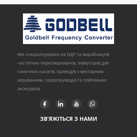
Ми спеціалізуємося на НДР та виробництві
частотних перетворювачів, інверторів для
сонячних насосів, приводів з векторним
керуванням, сервоприводів та пов'язаних
аксесуарів.
ЗВ’ЯЖІТЬСЯ З НАМИ