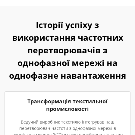
Історії успіху з
використання частотних
перетворювачів з
однофазної мережі на
однофазне навантаження
Трансформація текстильної
промисловості
Ведучий виробник текстилю інтегрував наш
перетворювач частоти з однофазної мережі в
однофазну мережу (VFD) у свою виробничу лінію, що