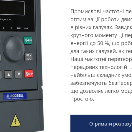
Промислові частотні п
оптимізації роботи дви
в різних галузях. Завд
крутного моменту ці п
енергії до 50 %, що ро
для таких галузей, як т
Наші частотні перетво
передових технологій і
найбільш складних умов
забезпечують безперер
що дозволяє легко мод
простою.
Отримати розраху