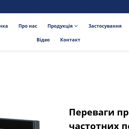
інка
Про нас
Продукція
Застосування
Відео
Контакт
Переваги п
частотних 