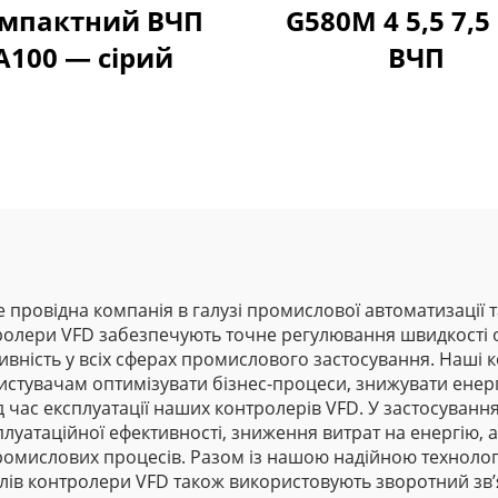
мпактний ВЧП
G580M 4 5,5 7,5
A100 — сірий
ВЧП
— це провідна компанія в галузі промислової автоматизації
ролери VFD забезпечують точне регулювання швидкості о
ктивність у всіх сферах промислового застосування. Наш
ристувачам оптимізувати бізнес-процеси, знижувати ене
д час експлуатації наших контролерів VFD. У застосуванн
луатаційної ефективності, зниження витрат на енергію, а
ромислових процесів. Разом із нашою надійною технолог
ів контролери VFD також використовують зворотний зв’яз