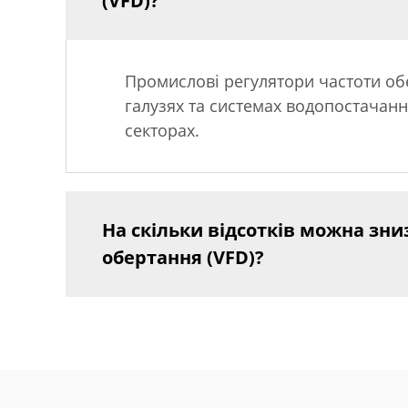
(VFD)?
Промислові регулятори частоти обе
галузях та системах водопостачанн
секторах.
На скільки відсотків можна зн
обертання (VFD)?