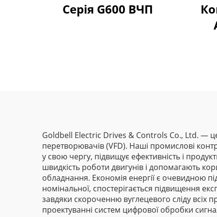
Серія G600 ВЧП
Ко
Goldbell Electric Drives & Controls Co., Ltd. 
перетворювачів (VFD). Наші промислові конт
у свою чергу, підвищує ефективність і проду
швидкість роботи двигунів і допомагають ко
обладнання. Економія енергії є очевидною пі
номінальної, спостерігається підвищення експ
завдяки скороченню вуглецевого сліду всіх п
проектуванні систем цифрової обробки сигнал