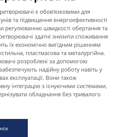
еретворювачі є обов’язковими для
гунів та підвищення енергоефективності
яки регулюванню швидкості обертання та
еретворювачі здатні знизити споживання
бить їх економічно вигідним рішенням
екстильна, пластмасова та металургійна.
рювачі розроблені за допомогою
 забезпечують надійну роботу навіть у
ах експлуатації. Вони також
вну інтеграцію з існуючими системами,
ернізувати обладнання без тривалого
нок