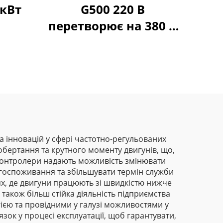
 кВт
G500 220 В
перетворює на 380 В
ВFD
 та інновацій у сфері частотно-регульованих
бертання та крутного моменту двигунів, що,
і контролери надають можливість змінювати
ргоспоживання та збільшувати термін служби
ях, де двигуни працюють зі швидкістю нижче
 також більш стійка діяльність підприємства
ією та провідними у галузі можливостями у
ок у процесі експлуатації, щоб гарантувати,