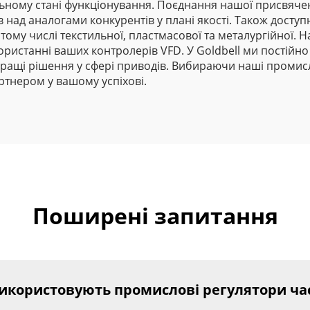
ьному стані функціонування. Поєднання нашої присвячено
над аналогами конкурентів у плані якості. Також доступн
тому числі текстильної, пластмасової та металургійної. 
ристанні ваших контролерів VFD. У Goldbell ми постійно
кращі рішення у сфері приводів. Вибираючи наші промис
ртнером у вашому успіхові.
Поширені запитання
використовують промислові регулятори ча