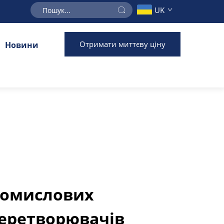
UK
Отримати миттєву ціну
Новини
ромислових
перетворювачів