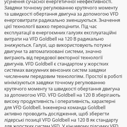
усунення сучасної енергетичної неефективності.
Завдяки точному регулюванню крутячого моменту
та швидкості обертання двигуна за допомогою VFD
енерговитрати радикально зменшуються. Значення
цієї технології важко переоцінити. Під час
експлуатації в енергоємних галузях експлуатаційні
витрати на VFD Goldbell на 120 В радикально
знижуються. Галузі, що використовують потужні
двигуни та автоматизовані системи, значно
виграють від передової векторної технології
двигунів. VFD Goldbell є стандартом у жорстких
системах вакуумних венозних систем завдяки
численним передовим технологіям. Простої в роботі
мінімізуються завдяки точному регулюванню
крутячого моменту та швидкості обертання двигуна
за допомогою VFD. VFD Goldbell на 120 В зберігають
високу продуктивність і оперативність, характерні
для VFD Goldbell. Інженерна команда Goldbell
активно проводить дослідження, щоб зберегти
лідерські позиції VFD Goldbell на 120 В як стандарту
для жорстких систем VFD. У кінцевому підсумку VFD