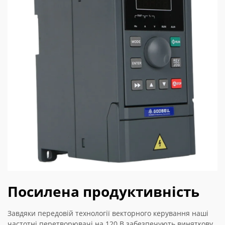
Посилена продуктивність
Завдяки передовій технології векторного керування наші
частотні перетворювачі на 120 В забезпечують виняткову