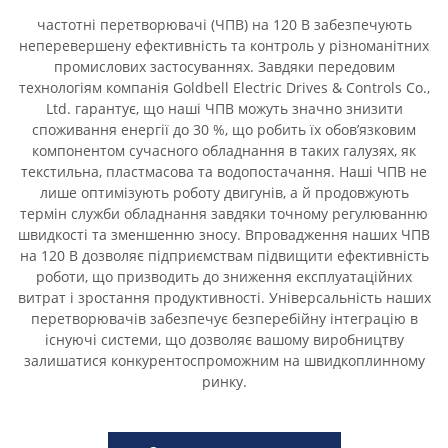
частотні перетворювачі (ЧПВ) на 120 В забезпечують
неперевершену ефективність та контроль у різноманітних
промислових застосуваннях. Завдяки передовим
технологіям компанія Goldbell Electric Drives & Controls Co.,
Ltd. гарантує, що наші ЧПВ можуть значно знизити
споживання енергії до 30 %, що робить їх обов’язковим
компонентом сучасного обладнання в таких галузях, як
текстильна, пластмасова та водопостачання. Наші ЧПВ не
лише оптимізують роботу двигунів, а й продовжують
термін служби обладнання завдяки точному регулюванню
швидкості та зменшенню зносу. Впровадження наших ЧПВ
на 120 В дозволяє підприємствам підвищити ефективність
роботи, що призводить до зниження експлуатаційних
витрат і зростання продуктивності. Універсальність наших
перетворювачів забезпечує безперебійну інтеграцію в
існуючі системи, що дозволяє вашому виробництву
залишатися конкурентоспроможним на швидкоплинному
ринку.