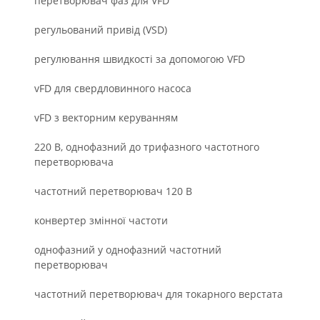
перетворювач фаз для VFD
регульований привід (VSD)
регулювання швидкості за допомогою VFD
vFD для свердловинного насоса
vFD з векторним керуванням
220 В, однофазний до трифазного частотного
перетворювача
частотний перетворювач 120 В
конвертер змінної частоти
однофазний у однофазний частотний
перетворювач
частотний перетворювач для токарного верстата