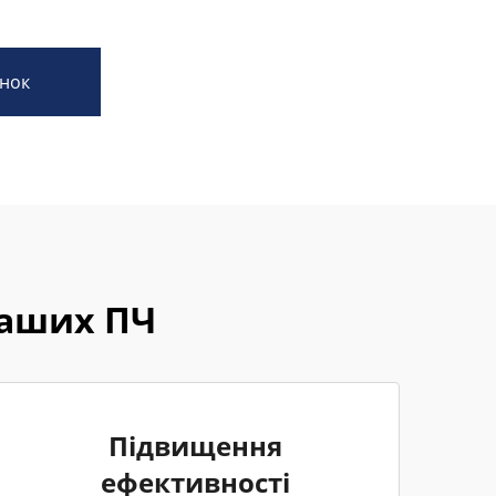
нок
наших ПЧ
Підвищення
ефективності