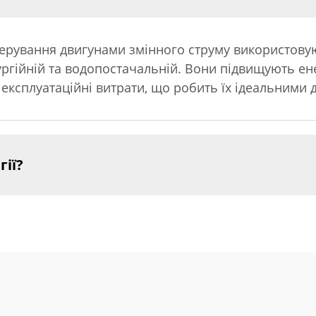
ерування двигунами змінного струму використовую
лургійній та водопостачальній. Вони підвищують е
ксплуатаційні витрати, що робить їх ідеальними д
гії?