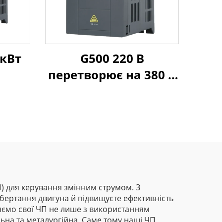
 кВт
G500 220 В
перетворює на 380 В
ВFD
ЧП) для керування змінним струмом. З
 обертання двигуна й підвищуєте ефективність
ляємо свої ЧП не лише з використанням
ильна та металургійна. Саме тому наші ЧП