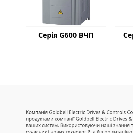
Серія G600 ВЧП
Се
Компанія Goldbell Electric Drives & Controls 
продуктами компанії Goldbell Electric Drives 
ваших систем. Використовуючи наші знання та
сучасних і нових технологій, а й з орієнтаціє