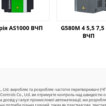
рія AS1000 ВЧП
G580M 4 5,5 7,5
ВЧП
Co., Ltd. виробляє та розробляє частотні перетворювачі (
& Controls Co., Ltd. ви отримуєте контроль над швидкістю
 досвід у галузі промислової автоматизації, ми розроб
ю на потреби різних галузей, таких як пластмасова, текст