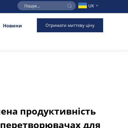
UK
Отримати миттєву ціну
Новини
ена продуктивність
 перетворювачах для