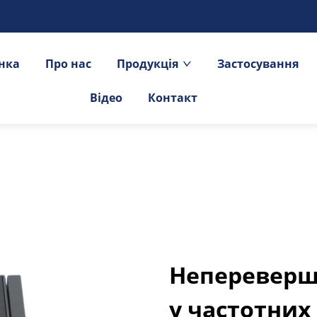
інка
Про нас
Продукція
Застосування
Відео
Контакт
Непереверш
у частотних