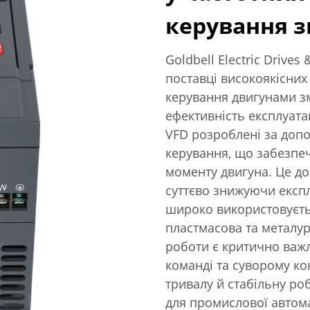
керування 
Goldbell Electric Drives 
поставці високоякісних
керування двигунами з
ефективність експлуатац
VFD розроблені за допо
керування, що забезпе
моменту двигуна. Це до
суттєво знижуючи експл
широко використовуєтьс
пластмасова та металур
роботи є критично важ
команді та суворому ко
тривалу й стабільну ро
для промислової автома