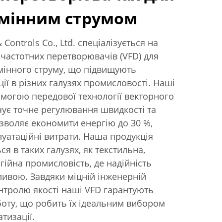
змінним струмом
& Controls Co., Ltd. спеціалізується на
 частотних перетворювачів (VFD) для
мінного струму, що підвищують
ії в різних галузях промисловості. Наші
могою передової технології векторного
чує точне регулювання швидкості та
зволяє економити енергію до 30 %,
уатаційні витрати. Наша продукція
я в таких галузях, як текстильна,
гійна промисловість, де надійність
ливою. Завдяки міцній інженерній
нтролю якості наші VFD гарантують
боту, що робить їх ідеальним вибором
тизації.