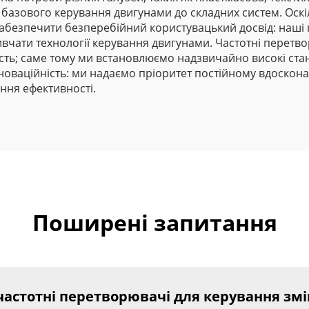
базового керування двигунами до складних систем. Оскі
абезпечити безперебійний користувацький досвід: наші п
є вивчати технології керування двигунами. Частотні перет
ість; саме тому ми встановлюємо надзвичайно високі ст
нноваційність: ми надаємо пріоритет постійному вдоскон
ння ефективності.
Поширені запитання
 частотні перетворювачі для керування з