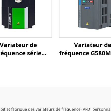
Variateur de
Variateur d
réquence série
fréquence G580M 
AS1000
7,5 kW
onçoit et fabrique des variateurs de fréquence (VFD) perso